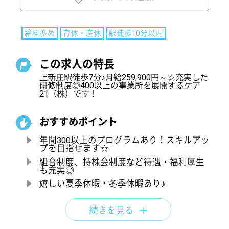
おすすめポイント
年間300以上のプログラムあり！スキルアッ
プを目指せます☆
組合制度、持株会制度など待遇・福利厚生
も充実◎
嬉しい夏季休暇・冬季休暇あり♪
募集詳細
サービス種類
介護付有料老人ホーム
募集職種
サブリーダー
給与
給料多め
月給：259,900円