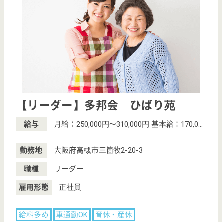
管理職候補 正社員
給与
月給：304,600円〜334,600円
職種
管理職（管理者・施設長）
給料多め
育休・産休
駅徒歩10分以内
サービス紹介
クリックジョブ介護とは
ご利用の流れ
公式LINE＠
お役立ち情報
転職ノウハウ
初めての介護転職