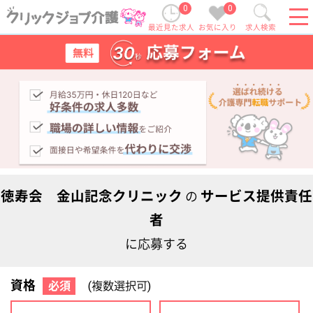
0
0
最近見た求人
お気に入り
求人検索
徳寿会 金山記念クリニック
サービス提供責任
の
者
に応募する
資格
必須
(複数選択可)
初任者研修
実務者研修
(ヘルパー2級)
(ヘルパー1級)
介護福祉士
社会福祉士
ケアマネジャー
PT