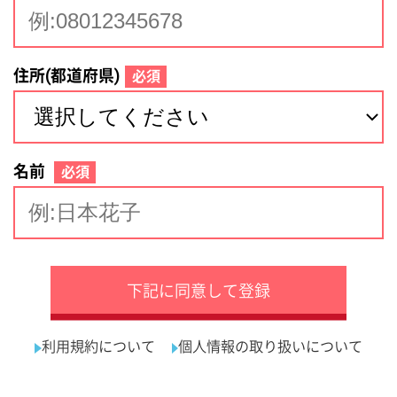
サイトマップ
利用規約
プライバシーポリシー
運営会社
看護師の求人・転職なら
採用ご担当者様へ
『クリックジョブ看護』
介護職求人支援サービス『クリックジョブ介護』運営会社:
ライフワンズ株式会社 ( 厚生労働大臣許可 )13- ユ -303765
Copyright©LifeOnes Ltd. All Rights Reserved