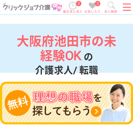
0
0
最近見た求人
お気に入り
求人検索
大阪府池田市の未
経験OK
の
介護求人/ 転職
現在の検索条件
大阪府/池田市
変更
エリア・駅
未経験OK
変更
こだわり条件