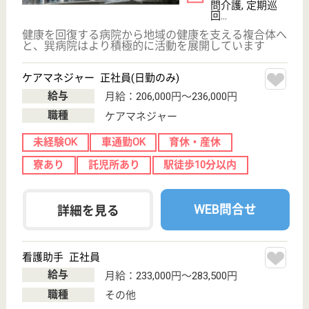
介護付有料老人
ホーム, 特別養
護老人ホーム,
デイサ...
大阪府の惠愛会 オレンジ池田は、介護付有料老人ホ
ーム・特別養護老人ホーム・デイサービスを運営して
います。 ぜひ各求人をご覧ください。
介護支援専門員 正社員(日勤のみ)
給与
月給：245,000円〜285,000円
職種
ケアマネジャー
未経験OK
車通勤OK
育休・産休
WEB問合せ
詳細を見る
機能訓練指導員 正社員(日勤のみ)
給与
月給：220,000円〜280,000円
職種
その他
未経験OK
車通勤OK
育休・産休
WEB問合せ
詳細を見る
その他の求人を見る