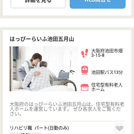
次のステッ
OT
その他・なし
次のステップへ
サービス紹介
クリックジョブ介護とは
ご利用の流れ
公式LINE＠
お役立ち情報
転職ノウハウ
初めての介護転職
介護転職お悩み相談室