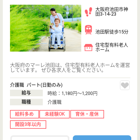
池田駅バス13分
住宅型有料老人
ホーム
大阪府のはっぴーらいふ池田五月山は、住宅型有料老
人ホームを運営しています。 ぜひ各求人をご覧くだ
さい。
リハビリ職 パート(日勤のみ)
給与
時給：1,700円〜2,000円
職種
その他
給料多め
未経験OK
車通勤OK
育休・産休
正社員登用制度
WEB問合せ
詳細を見る
介護職 正社員
給与
月給：225,752円〜245,752円
職種
介護職
未経験OK
車通勤OK
育休・産休
WEB問合せ
詳細を見る