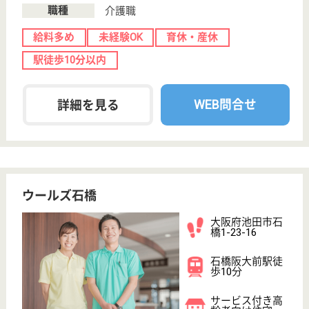
松竹デイサービスセンター
大阪府池田市神
田2-17-7
池田駅車8分
デイサービス
大阪府の松竹デイサービスセンターは、デイサービス
を運営しています。 ぜひ各求人をご覧ください。
介護職 契約社員
給与
月給：207,500円〜250,000円
職種
介護職
無資格可
未経験OK
車通勤OK
WEB問合せ
詳細を見る
大協会 ハートフルこうだ
大阪府池田市神