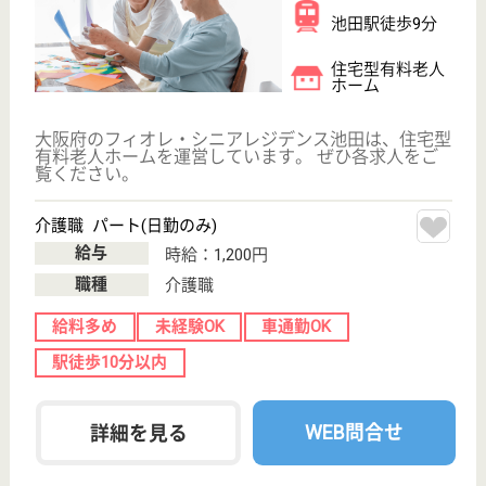
マックシール 巽病院
医療法人マックシール運営の病院
大阪府池田市天
神1-5-22
石橋阪大前駅徒
歩5分
介護老人保健施
設, デイケア, 訪
問介護, 定期巡
回...
健康を回復する病院から地域の健康を支える複合体へ
と、巽病院はより積極的に活動を展開しています
ケアマネジャー 正社員(日勤のみ)
給与
月給：206,000円〜236,000円
職種
ケアマネジャー
未経験OK
車通勤OK
育休・産休