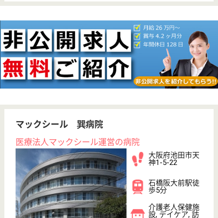
寮あり
託児所あり
駅徒歩10分以内
WEB問合せ
詳細を見る
看護助手 正社員
給与
月給：233,000円〜283,500円
職種
その他
無資格可
未経験OK
育休・産休
寮あり
託児所あり
駅徒歩10分以内
WEB問合せ
詳細を見る
その他の求人を見る
惠愛会 オレンジ池田
大阪府池田市井
口堂2-4-6
石橋阪大前駅徒
歩13分