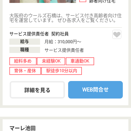
田2-6-7
池田駅徒歩15分
特別養護老人ホ
ーム, ショート
ステイ
大阪府の大協会 ハートフルこうだは、特別養護老人
ホーム・ショートステイを運営しています。 ぜひ各
求人をご覧ください。
介護職 正社員
給与
月給：226,200円〜235,200円
職種
介護職
未経験OK
車通勤OK
住宅手当あり
育休・産休
WEB問合せ
詳細を見る
はっぴーらいふ池田五月山
大阪府池田市畑
3-15-8