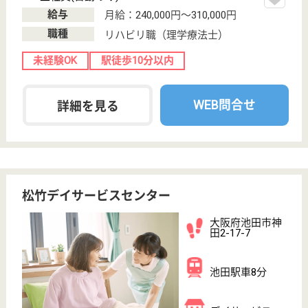
大協会 ハートフルふしお
池田市の最初の特養
大阪府池田市伏
尾町12‐1
鼓滝駅徒歩42分
特別養護老人ホ
ーム, デイサー
ビス, 訪問介護
池田市の北に位置し、余野川と花の寺久安寺に囲まれ
四季折々の花と緑に恵まれ、豊かな自然環境に包まれ
たところにあります
介護職 正社員
給与
月給：193,000円〜200,200円
職種
介護職
休み多め
未経験OK
車通勤OK
育休・産休
WEB問合せ
詳細を見る
看護職 正社員(日勤のみ)
給与
月給：280,000円〜300,400円