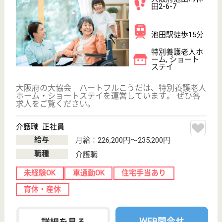
介護の転職支援サービスお申込み
30
簡単
登録
秒
保有資格を選択してくださ
誕生年を入
い
誕生年
必須
保有資格
必須
初任者研修
実務者研修
(ヘルパー2級)
(ヘルパー1級)
介護福祉士
社会福祉士
戻る
ケアマネジャー
PT