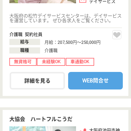
職種
看護職
給料多め
未経験OK
車通勤OK
住宅手当あり
育休・産休
WEB問合せ
詳細を見る
現在の検索条件
大阪府/池田市
変更
エリア・駅
未経験OK
変更
こだわり条件
;
事業所情報の一部は、厚生労働省の介護事業所・生活関連情報
検索「介護サービス情報公表システム 」から転載しておりま
す。