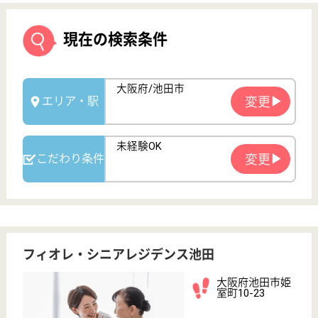
フィオレ・シニアレジデンス池田
大阪府池田市姫
室町10-23
池田駅徒歩9分
住宅型有料老人
ホーム
大阪府のフィオレ・シニアレジデンス池田は、住宅型
有料老人ホームを運営しています。 ぜひ各求人をご
覧ください。
介護職 パート(日勤のみ)
給与
時給：1,200円
職種
介護職
給料多め
未経験OK
車通勤OK
駅徒歩10分以内
WEB問合せ
詳細を見る