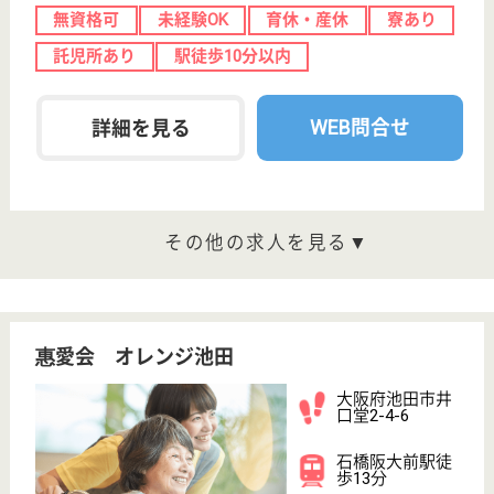
さくらそう池田
大阪府池田市新
町10-3
池田駅徒歩10分
訪問介護
大阪府のさくらそう池田は、訪問介護を運営していま
す。 ぜひ各求人をご覧ください。
介護職 パート(日勤のみ)
給与
時給：1,300円〜1,950円
職種
介護職
給料多め
未経験OK
車通勤OK
育休・産休
駅徒歩10分以内
WEB問合せ
詳細を見る
介護職 正社員(日勤のみ)
給与
月給：234,000円〜254,000円