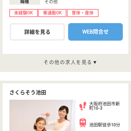
育休・産休
駅徒歩10分以内
WEB問合せ
詳細を見る
マーレ池田
大阪府池田市神
田3-14-23
池田駅徒歩15分
住宅型有料老人
ホーム
大阪府のマーレ池田は、住宅型有料老人ホームを運営
しています。 ぜひ各求人をご覧ください。
介護職 パート(日勤のみ)
給与
時給：1,180円〜1,200円
職種
介護職
給料多め
未経験OK
育休・産休
開設3年以内