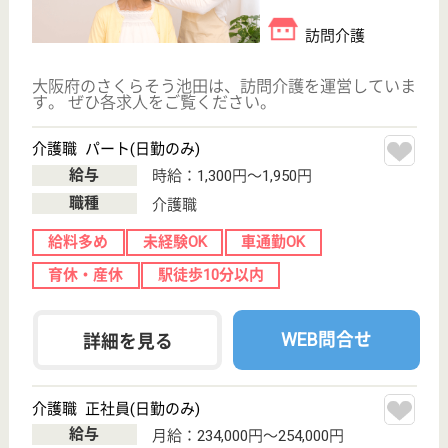
WEB問合せ
詳細を見る
明寿会 林原整形外科通所リハビリテーション
大阪府池田市宇
保町5-8
池田駅徒歩10分
クリニック, デ
イケア, その他
大阪府の明寿会 林原整形外科通所リハビリテーショ
ンは、クリニック・デイケア・その他を運営していま
す。 ぜひ各求人をご覧ください。
PT 正社員(日勤のみ)
給与
月給：240,000円〜310,000円
職種
リハビリ職（理学療法士）
未経験OK
駅徒歩10分以内
WEB問合せ
詳細を見る