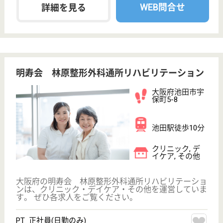
クレハピア
クレハピアは池田市のグループホームです（認知
症対応型共同生活介護）
大阪府池田市呉
服町8-10
池田駅徒歩7分
グループホーム
大阪府のクレハピアは、グループホームを運営してい
ます。 ぜひ各求人をご覧ください。
介護職 契約社員
給与
月給：212,500円〜250,000円
職種
介護職
未経験OK
車通勤OK
育休・産休
駅徒歩10分以内
WEB問合せ
詳細を見る