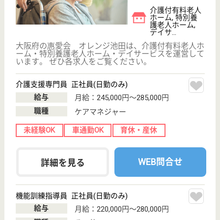
職種
介護職
給料多め
未経験OK
育休・産休
駅徒歩10分以内
WEB問合せ
詳細を見る
ウールズ石橋
大阪府池田市石
橋1-23-16
石橋阪大前駅徒
歩10分
サービス付き高
齢者向け住宅
大阪府のウールズ石橋は、サービス付き高齢者向け住
宅を運営しています。 ぜひ各求人をご覧ください。
サービス提供責任者 契約社員
給与
月給：310,000円〜
職種
サービス提供責任者
給料多め
未経験OK
車通勤OK