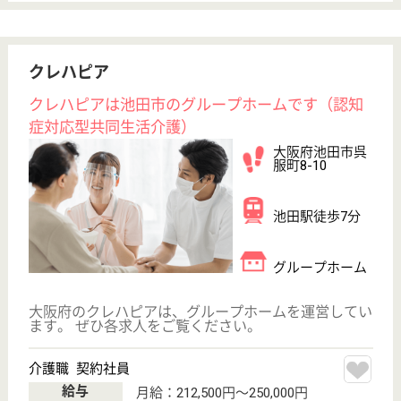
サイトマップ
利用規約
プライバシーポリシー
運営会社
採用ご担当者様へ
お知らせ
看護師の求人・転職なら
『クリックジョブ看護』
介護職求人支援サービス『クリックジョブ介護』運営会社:
ライフワンズ株式会社 ( 厚生労働大臣許可 )13- ユ -303765
Copyright©LifeOnes Ltd. All Rights Reserved
?>