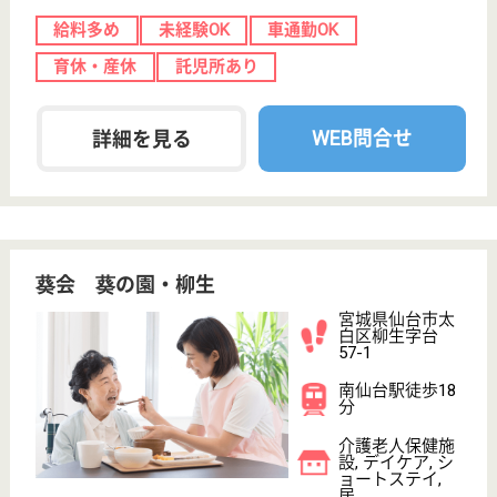
Wellness Casa時のかけはし
宮城県仙台市太
白区長町5-9-13
長町駅徒歩7分
サービス付き高
齢者向け住宅,
居宅介護支援事
業所, ...
宮城県のWellness Casa時のかけはしは、サービス
付き高齢者向け住宅・居宅介護支援事業所・訪問介護
を運営しています。 ぜひ各求人をご覧ください。
介護職 正社員(日勤のみ)
給与
月給：180,000円〜200,000円
職種
介護職
休み多め
車通勤OK
育休・産休
託児所あり
駅徒歩10分以内
WEB問合せ
詳細を見る
介護福祉士 正社員
給与
月給：180,000円〜200,000円
職種
介護職
休み多め
車通勤OK
育休・産休