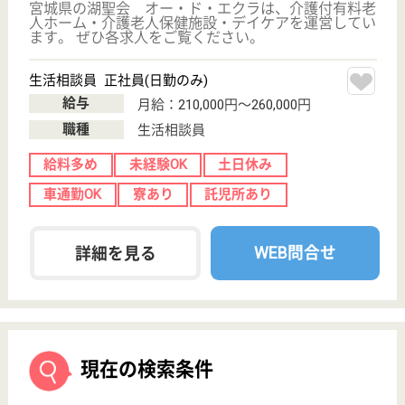
介護職求人支援サービス『クリックジョブ介護』運営会社:
ライフワンズ株式会社 ( 厚生労働大臣許可 )13- ユ -303765
Copyright©LifeOnes Ltd. All Rights Reserved
?>