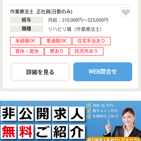
特別養護老人ホ
ーム, ショート
ステイ
宮城県の緑愛会 ヴェール・ド・エクラは、特別養護
老人ホーム・ショートステイを運営しています。 ぜ
ひ各求人をご覧ください。
PTOT 正社員(日勤のみ)
給与
月給：250,000円
職種
リハビリ職（作業療法士）
給料多め
未経験OK
車通勤OK
育休・産休
託児所あり
WEB問合せ
詳細を見る
葵会 葵の園・柳生
宮城県仙台市太
白区柳生字台
57-1
南仙台駅徒歩18
分
介護老人保健施
設, デイケア, シ
ョートステイ,
居...