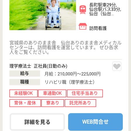
作業療法士 正社員(日勤のみ)
給与
月給：210,000円〜225,000円
職種
リハビリ職（作業療法士）
未経験OK
車通勤OK
住宅手当あり
育休・産休
寮あり
託児所あり
WEB問合せ
詳細を見る
緑愛会 ヴェール・ド・エクラ
宮城県仙台市太
白区茂庭2-3-21
坂元駅バス3分