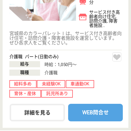
保有資格を選択してくださ
誕生年を入
い
誕生年
必須
保有資格
必須
初任者研修
実務者研修
(ヘルパー2級)
(ヘルパー1級)
介護福祉士
社会福祉士
戻る
ケアマネジャー
PT
次のステッ
OT
その他・なし
次のステップへ
サービス紹介
クリックジョブ介護とは