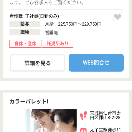
宮城県/仙台市太白区
変更
エリア・駅
託児所あり
変更
こだわり条件
;
事業所情報の一部は、厚生労働省の介護事業所・生活関連情報
検索「介護サービス情報公表システム 」から転載しておりま
す。
介護の転職支援サービスお申込み
30
簡単
登録
秒