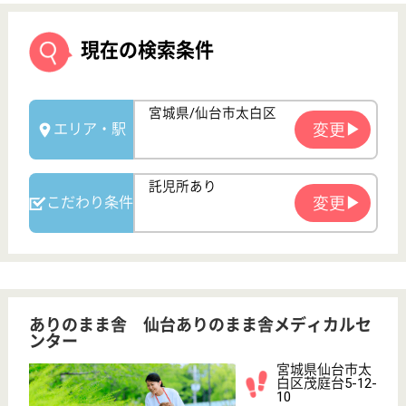
ありのまま舎 仙台ありのまま舎メディカルセ
ンター
宮城県仙台市太
白区茂庭台5-12-
10
長町駅車29分,
仙台駅バス33分,
仙台（仙台...
訪問看護
宮城県のありのまま舎 仙台ありのまま舎メディカル
センターは、訪問看護を運営しています。 ぜひ各求
人をご覧ください。
理学療法士 正社員(日勤のみ)
給与
月給：210,000円〜225,000円
職種
リハビリ職（理学療法士）
未経験OK
車通勤OK
住宅手当あり
育休・産休
寮あり
託児所あり
WEB問合せ
詳細を見る