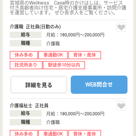
葵会 葵の園・仙台
宮城県仙台市太
白区鈎取2-28-1
長町駅車16分,
八木山動物公園
駅徒歩21分
介護老人保健施
設, デイケア, シ
ョートステイ
リハビリや療養が必要な入所者様、自宅にお住まいで
介護が必要なご高齢者様に、リハビリに重点を置いた
医療、看護、介護を提供
言語聴覚士 正社員(日勤のみ)
給与
月給：230,700円〜332,700円
職種
その他
給料多め
未経験OK
車通勤OK
育休・産休
託児所あり
WEB問合せ
詳細を見る