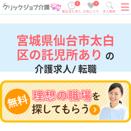
0
0
最近見た求人
お気に入り
求人検索
宮城県仙台市太白
区の託児所あり
の
介護求人/ 転職
現在の検索条件
宮城県/仙台市太白区
変更
エリア・駅
託児所あり
変更
こだわり条件