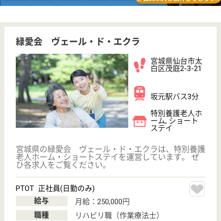
宮城県の葵会 葵の園・柳生は、介護老人保健施設・
デイケア・ショートステイを運営しています。 ぜひ
各求人をご覧ください。
正看護師 正社員
給与
月給：213,900円〜330,200円
職種
看護職
未経験OK
車通勤OK
ブランクOK
育休・産休
託児所あり
WEB問合せ
詳細を見る
准看護師 正社員
給与
月給：190,200円〜297,000円
職種
看護職
未経験OK
車通勤OK
ブランクOK
育休・産休
託児所あり
WEB問合せ
詳細を見る