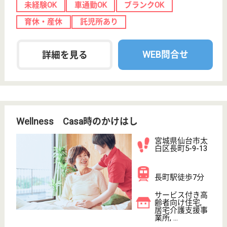
カラーパレットⅠ
宮城県仙台市太
白区郡山8-2-28
太子堂駅徒歩11
分
サービス付き高
齢者向け住宅,
訪問介護, 障害
者施設...
宮城県のカラーパレットⅠは、サービス付き高齢者向
け住宅・訪問介護・障害者施設を運営しています。
ぜひ各求人をご覧ください。
介護職 パート(日勤のみ)
給与
時給：1,050円〜
職種
介護職
給料多め
未経験OK
車通勤OK
育休・産休
託児所あり
WEB問合せ
詳細を見る