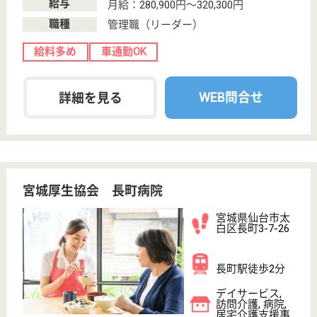
その他の求人を見る
みずほ 春の森から
宮城県仙台市太
白区東郡山2-34-
5
長町駅徒歩31分,
太子堂駅徒歩31
分
特別養護老人ホ
ーム, ショート
ステイ
宮城県のみずほ 春の森からは、特別養護老人ホー
ム・ショートステイを運営しています。 ぜひ各求人
をご覧ください。
看護職 正社員(日勤のみ)
給与
月給：185,400円〜341,550円
職種
看護職
給料多め
未経験OK
車通勤OK
住宅手当あり
育休・産休
WEB問合せ
詳細を見る