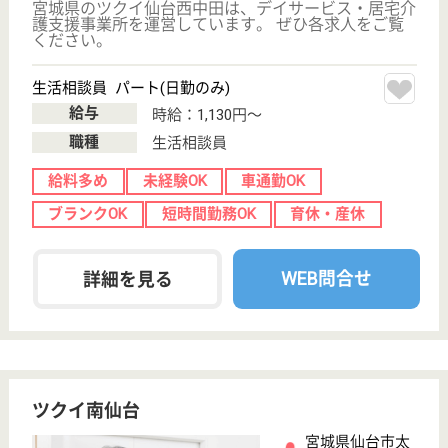
保有資格
必須
初任者研修
実務者研修
(ヘルパー2級)
(ヘルパー1級)
介護福祉士
社会福祉士
戻る
ケアマネジャー
PT
次のステッ
OT
その他・なし
次のステップへ
サービス紹介
クリックジョブ介護とは
ご利用の流れ
公式LINE＠