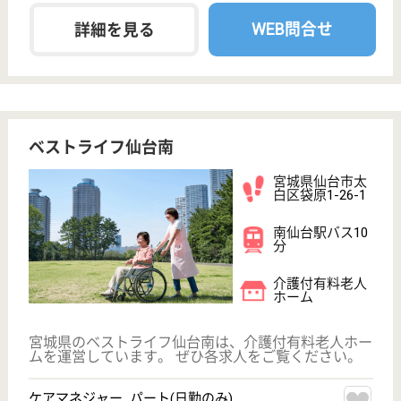
職種
生活相談員
給料多め
未経験OK
車通勤OK
ブランクOK
短時間勤務OK
育休・産休
WEB問合せ
詳細を見る
ツクイ太白
宮城県仙台市太
白区泉崎1-29-7
富沢駅徒歩7分
デイサービス,
訪問介護, 居宅
介護支援事業所,
訪...
宮城県のツクイ太白は、デイサービス・訪問介護・居
宅介護支援事業所を運営しています。 ぜひ各求人を
ご覧ください。
生活相談員 パート(日勤のみ)
給与
時給：1,130円〜
職種
生活相談員