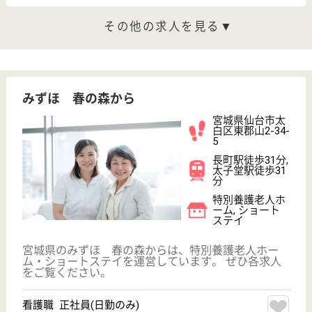
デイサービス
宮城県のツクイ西多賀は、デイサービスを運営してい
ます。 ぜひ各求人をご覧ください。
生活相談員 パート(日勤のみ)
給与
時給：1,130円〜
職種
生活相談員
給料多め
未経験OK
車通勤OK
ブランクOK
短時間勤務OK
育休・産休
WEB問合せ
詳細を見る
ツクイ仙台西中田
宮城県仙台市太
白区西中田1-14-
1
南仙台駅徒歩6
分
デイサービス,
居宅介護支援事
業所