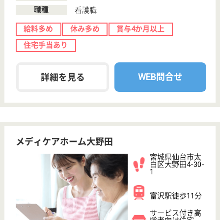
宮城県仙台市太
白区柳生字台
57-1
南仙台駅徒歩18
分
介護老人保健施
設, デイケア, シ
ョートステイ,
居...
宮城県の葵会 葵の園・柳生は、介護老人保健施設・
デイケア・ショートステイを運営しています。 ぜひ
各求人をご覧ください。
理学療法士 正社員(日勤のみ)
給与
月給：205,700円〜311,400円
職種
リハビリ職（理学療法士）
給料多め
車通勤OK
ブランクOK
育休・産休
WEB問合せ
詳細を見る
ベストライフ仙台南
宮城県仙台市太
白区袋原1-26-1