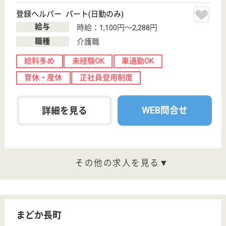
特別養護老人ホ
ーム, ショート
ステイ, 居宅介
護支援...
宮城県のウェルフェア仙台 大年寺山ジェロントピア
は、特別養護老人ホーム・ショートステイ・居宅介護
支援事業所を運営しています。 ぜひ各求人をご覧く
ださい。
看護職 正社員(日勤のみ)
給与
月給：200,000円〜257,600円
職種
看護職
給料多め
休み多め
賞与4か月以上
住宅手当あり
WEB問合せ
詳細を見る
メディケアホーム大野田
宮城県仙台市太
白区大野田4-30-
1
富沢駅徒歩11分
サービス付き高