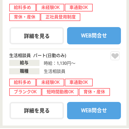
給料多め
未経験OK
車通勤OK
ブランクOK
育休・産休
WEB問合せ
詳細を見る
カラーパレットⅠ
宮城県仙台市太
白区郡山8-2-28
太子堂駅徒歩11
分
サービス付き高
齢者向け住宅,
訪問介護, 障害
者施設...
宮城県のカラーパレットⅠは、サービス付き高齢者向
け住宅・訪問介護・障害者施設を運営しています。
ぜひ各求人をご覧ください。
介護職 パート(日勤のみ)
給与
時給：1,050円〜
職種
介護職
給料多め
未経験OK
車通勤OK
育休・産休
託児所あり