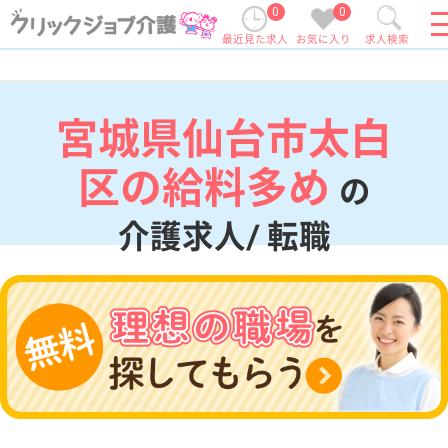
0
0
最近見た求人
お気に入り
求人検索
宮城県仙台市太白
区の給料多め
の
介護求人/ 転職
現在の検索条件
宮城県/仙台市太白区
変更
エリア・駅
給料多め
変更
こだわり条件