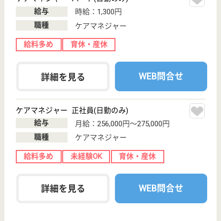
給料多め
未経験OK
車通勤OK
ブランクOK
短時間勤務OK
育休・産休
WEB問合せ
詳細を見る
介護職 パート(日勤のみ)
給与
時給：1,020円〜1,050円
職種
介護職
給料多め
未経験OK
ブランクOK
育休・産休
正社員登用制度
駅徒歩10分以内
WEB問合せ
詳細を見る
ツクイ西多賀
宮城県仙台市太
白区土手内1-21-
5
長町南駅車4分