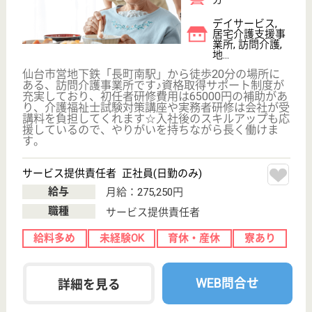
宮城県仙台市太
白区長町1-6-3
長町一丁目駅徒
歩1分
介護付有料老人
ホーム
宮城県のまどか長町は、介護付有料老人ホームを運営
しています。 ぜひ各求人をご覧ください。
サービススタッフ パート(日勤のみ)
給与
時給：1,015円〜1,115円
職種
介護職
給料多め
育休・産休
駅徒歩10分以内
WEB問合せ
詳細を見る
ウェルフェア仙台 大年寺山ジェロントピア
宮城県仙台市太
白区茂ヶ崎3-12-
1
長町駅バス16分,
長町南駅バス9
分, 仙台駅バ...