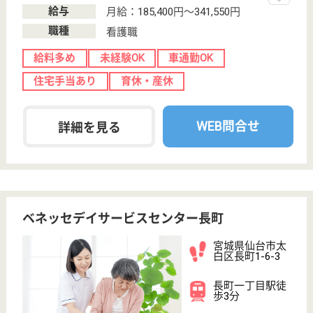
宮城県のツクイ仙台西中田は、デイサービス・居宅介
護支援事業所を運営しています。 ぜひ各求人をご覧
ください。
生活相談員 パート(日勤のみ)
給与
時給：1,130円〜
職種
生活相談員
給料多め
未経験OK
車通勤OK
ブランクOK
短時間勤務OK
育休・産休
WEB問合せ
詳細を見る
ツクイ南仙台
宮城県仙台市太
白区西中田4-12-
1
南仙台駅徒歩6
分
訪問入浴
宮城県のツクイ南仙台は、訪問入浴を運営していま
す。 ぜひ各求人をご覧ください。