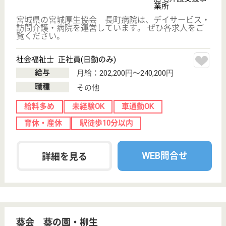
ベネッセデイサービスセンター長町
宮城県仙台市太
白区長町1-6-3
長町一丁目駅徒
歩3分
デイサービス
市営地下鉄南北線「長町一丁目駅」から徒歩1分です♪
大手企業ならではの充実した福利厚生が整っています
◎保育手当は12万円の付与があり、スポーツクラブ
会員割引や旅行宿泊料割引もありますので、本人だけ
でなく家族みんなをサポートする体制が整っていま
す！医療費補助もがあるのも、安心ですね。
生活相談員 正社員(日勤のみ)
給与
月給：207,500円〜215,000円
職種
生活相談員
給料多め
未経験OK
土日休み
車通勤OK
育休・産休
駅徒歩10分以内
WEB問合せ
詳細を見る