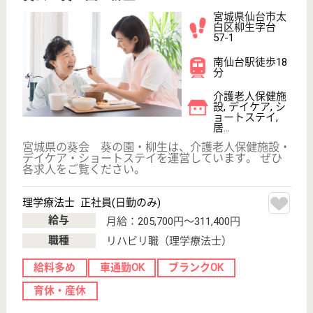
ツクイ袋原グループホーム
宮城県仙台市太
白区中田町字法
地南4-1
南仙台駅車15分
グループホーム,
デイサービス
宮城県のツクイ袋原グループホームは、グループホー
ム・デイサービスを運営しています。 ぜひ各求人を
ご覧ください。
ケアマネジャー パート(日勤のみ)
給与
時給：1,340円
職種
ケアマネジャー
給料多め
未経験OK
車通勤OK
育休・産休
正社員登用制度
WEB問合せ
詳細を見る
生活相談員 パート(日勤のみ)
給与
時給：1,130円〜