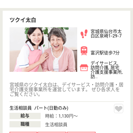
WEB問合せ
詳細を見る
介護職 契約社員
給与
時給：1,050円
職種
介護職
給料多め
未経験OK
車通勤OK
育休・産休
WEB問合せ
詳細を見る
葵会 葵の園・仙台
宮城県仙台市太
白区鈎取2-28-1
長町駅車16分,
八木山動物公園
駅徒歩21分
介護老人保健施
設, デイケア, シ
ョートステイ
リハビリや療養が必要な入所者様、自宅にお住まいで