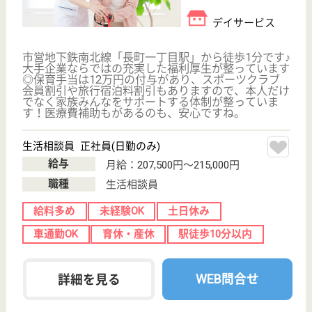
介護職 パート(日勤のみ)
給与
時給：1,020円
職種
介護職
給料多め
無資格可
未経験OK
車通勤OK
ブランクOK
育休・産休
WEB問合せ
詳細を見る
サニーライフ仙台茂庭台
宮城県仙台市太
白区茂庭台4-21-
15
仙台駅バス33分,
葛岡駅車12分,
富沢駅車20分
住宅型有料老人
ホーム, 訪問介
護
宮城県のサニーライフ仙台茂庭台は、住宅型有料老人
ホーム・訪問介護を運営しています。 ぜひ各求人を
ご覧ください。
ケアマネジャー 正社員(日勤のみ)
給与
月給：270,000円