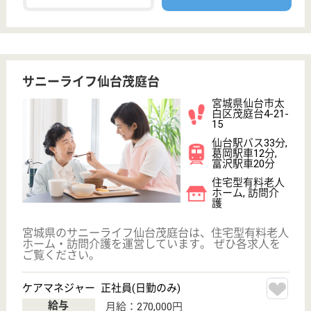
サイトマップ
利用規約
プライバシーポリシー
運営会社
採用ご担当者様へ
お知らせ
看護師の求人・転職なら
『クリックジョブ看護』
介護職求人支援サービス『クリックジョブ介護』運営会社:
ライフワンズ株式会社 ( 厚生労働大臣許可 )13- ユ -303765