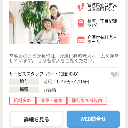
齢者向け住宅,
デイサービス,
訪問介護
メディケアホーム大野田は、仙台市営地下鉄南北線
「富沢駅」から徒歩12分。医療との連携は深く、施
設は24時間365日スタッフが常駐しており、安心して
過ごすことができます◎施設内は全体的にテーブル席
やカウンター席などのフリースペースを増やし、心に
余裕を持ちながら団らんや交流がしやすいよう配慮し
ています。
サービス提供責任者 正社員(日勤のみ)
給与
月給：211,100円〜224,500円
職種
サービス提供責任者
給料多め
未経験OK
車通勤OK
WEB問合せ
詳細を見る
マネージャー／管理者 正社員(日勤のみ)
給与
月給：280,900円〜320,300円
職種
管理職（リーダー）
給料多め
車通勤OK
WEB問合せ
詳細を見る