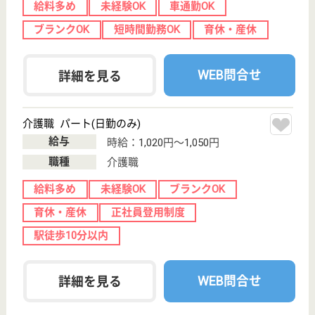
介護が必要なご高齢者様に、リハビリに重点を置いた
医療、看護、介護を提供
言語聴覚士 正社員(日勤のみ)
給与
月給：230,700円〜332,700円
職種
その他
給料多め
未経験OK
車通勤OK
育休・産休
託児所あり
WEB問合せ
詳細を見る
青山ショートステイ・スカイ
宮城県仙台市太
白区青山2-33-
23
長町一丁目駅徒
歩39分
デイサービス,
ショートステイ
長町駅が最寄り駅の、小規模多機能ホームです☆スタ
ッフ同士は当然のこと、会社にも提案や意見を言いや
すく、とても風通しの良い雰囲気です。未経験の方で
も、ママさんで働く時間が限られてる方でも、色んな