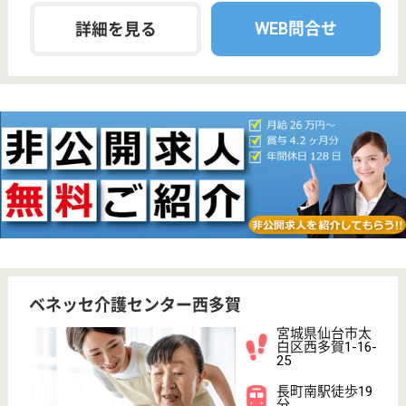
サービス提供責任者 正社員(日勤のみ)
給与
月給：275,250円
職種
サービス提供責任者
給料多め
未経験OK
育休・産休
寮あり
WEB問合せ
詳細を見る
登録ヘルパー パート(日勤のみ)
給与
時給：1,100円〜2,288円
職種
介護職
給料多め
未経験OK
車通勤OK
育休・産休
正社員登用制度
WEB問合せ
詳細を見る
その他の求人を見る
まどか長町