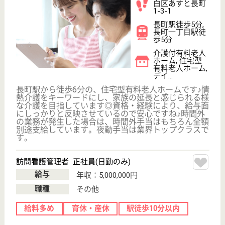
WEB問合せ
詳細を見る
ベネッセ介護センター西多賀
宮城県仙台市太
白区西多賀1-16-
25
長町南駅徒歩19
分
デイサービス,
居宅介護支援事
業所, 訪問介護,
地...
仙台市営地下鉄「長町南駅」から徒歩20分の場所に
ある、訪問介護事業所です♪資格取得サポート制度が
充実しており、初任者研修費用は65000円の補助があ
り、介護福祉士試験対策講座や実務者研修は会社が受
講料を負担してくれます☆入社後のスキルアップも応
援しているので、やりがいを持ちながら長く働けま
す。