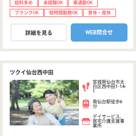
;
事業所情報の一部は、厚生労働省の介護事業所・生活関連情報
検索「介護サービス情報公表システム 」から転載しておりま
す。
介護の転職支援サービスお申込み
30
簡単
登録
秒
保有資格を選択してくださ
誕生年を入
い
誕生年
必須