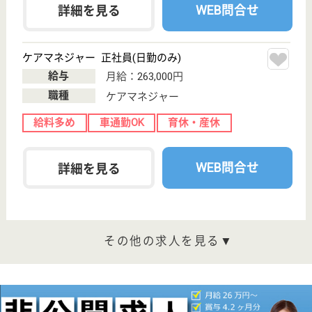
1
長町駅バス16分,
長町南駅バス9
分, 仙台駅バ...
特別養護老人ホ
ーム, ショート
ステイ, 居宅介
護支援...
宮城県のウェルフェア仙台 大年寺山ジェロントピア
は、特別養護老人ホーム・ショートステイ・居宅介護
支援事業所を運営しています。 ぜひ各求人をご覧く
ださい。
介護職 正社員
給与
月給：177,400円〜206,850円
職種
介護職
無資格可
賞与4か月以上
車通勤OK
住宅手当あり
育休・産休
WEB問合せ
詳細を見る
杜の里福祉会 一重の里
宮城県仙台市太
白区秋保町湯元
字上原35-8