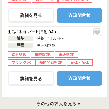
職種
ケアマネジャー
給料多め
未経験OK
車通勤OK
住宅手当あり
育休・産休
WEB問合せ
詳細を見る
その他の求人を見る
翠十字 杜都千愛病院
宮城県仙台市太
白区茂庭字人来
田西8-13
仙台駅バス30分
デイケア, 病院,
居宅介護支援事
業所
宮城県の翠十字 杜都千愛病院は、デイケア・病院・
居宅介護支援事業所を運営しています。 ぜひ各求人
をご覧ください。
看護職 正社員