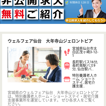
仙台駅バス30分
特別養護老人ホ
ーム, ショート
ステイ
宮城県の杜の里福祉会 一重の里は、特別養護老人ホ
ーム・ショートステイを運営しています。 ぜひ各求
人をご覧ください。
介護職員 契約社員
給与
月給：185,860円〜211,200円
職種
介護職
無資格可
未経験OK
車通勤OK
住宅手当あり
育休・産休
正社員登用制度
WEB問合せ
詳細を見る
介護職 正社員
給与
月給：190,200円〜245,700円
職種
介護職
賞与4か月以上
車通勤OK
住宅手当あり
育休・産休
WEB問合せ
詳細を見る