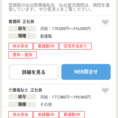
給料多め
未経験OK
車通勤OK
ブランクOK
短時間勤務OK
育休・産休
WEB問合せ
詳細を見る
ツクイ仙台西中田
宮城県仙台市太
白区西中田1-14-
1
南仙台駅徒歩6
分
デイサービス,
居宅介護支援事
業所
宮城県のツクイ仙台西中田は、デイサービス・居宅介
護支援事業所を運営しています。 ぜひ各求人をご覧
ください。
介護職 正社員(日勤のみ)
給与
月給：196,250円〜210,750円
職種
介護職
無資格可
未経験OK
車通勤OK