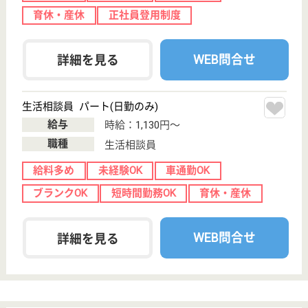
WEB問合せ
詳細を見る
介護職 正社員(日勤のみ)
給与
月給：197,000円〜225,000円
職種
介護職
無資格可
未経験OK
車通勤OK
住宅手当あり
育休・産休
WEB問合せ
詳細を見る
その他の求人を見る
八木山福祉会 八木山翠風苑
宮城県仙台市太
白区恵和町38-
10
八木山動物公園
駅徒歩16分
特別養護老人ホ