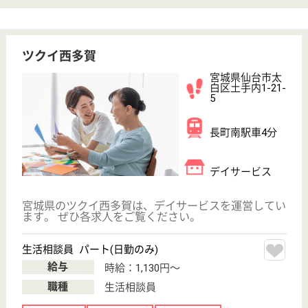
給与
月給：181,448円〜262,448円
職種
その他
未経験OK
賞与4か月以上
車通勤OK
住宅手当あり
ブランクOK
育休・産休
WEB問合せ
詳細を見る
精神保健福祉士 正社員(日勤のみ)
給与
月給：181,448円〜223,448円
職種
その他
未経験OK
賞与4か月以上
車通勤OK
住宅手当あり
育休・産休
WEB問合せ
詳細を見る
翠十字 杜の倶楽部
アットホームな雰囲気を大切に
宮城県仙台市太
白区茂庭字人来
田東19-13