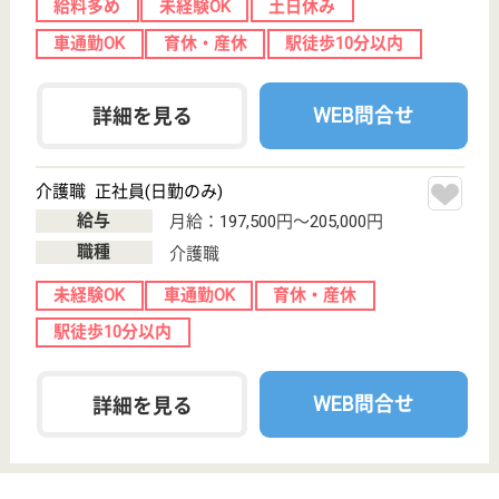
ツクイ南仙台
宮城県仙台市太
白区西中田4-12-
1
南仙台駅徒歩6
分
訪問入浴
宮城県のツクイ南仙台は、訪問入浴を運営していま
す。 ぜひ各求人をご覧ください。
看護職 パート(日勤のみ)
給与
時給：1,400円〜1,430円
職種
看護職
未経験OK
車通勤OK
育休・産休
正社員登用制度
駅徒歩10分以内
WEB問合せ
詳細を見る
介護職 パート(日勤のみ)
給与
時給：1,020円
職種
介護職
給料多め
無資格可
未経験OK