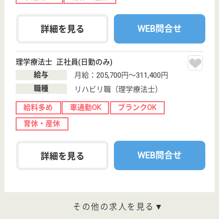
ーム, ショート
ステイ
宮城県のみずほ 春の森からは、特別養護老人ホー
ム・ショートステイを運営しています。 ぜひ各求人
をご覧ください。
看護職 正社員(日勤のみ)
給与
月給：185,400円〜341,550円
職種
看護職
給料多め
未経験OK
車通勤OK
住宅手当あり
育休・産休
WEB問合せ
詳細を見る
ベネッセデイサービスセンター長町
宮城県仙台市太
白区長町1-6-3
長町一丁目駅徒
歩3分
デイサービス