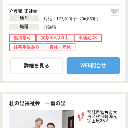
ベストライフ仙台南
宮城県仙台市太
白区袋原1-26-1
南仙台駅バス10
分
介護付有料老人
ホーム
宮城県のベストライフ仙台南は、介護付有料老人ホー
ムを運営しています。 ぜひ各求人をご覧ください。
介護職 正社員
給与
月給：201,000円〜262,000円
職種
介護職
無資格可
未経験OK
車通勤OK
育休・産休
WEB問合せ
詳細を見る