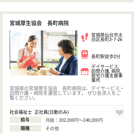
市営地下鉄南北線「長町一丁目駅」から徒歩1分です♪
大手企業ならではの充実した福利厚生が整っています
◎保育手当は12万円の付与があり、スポーツクラブ
会員割引や旅行宿泊料割引もありますので、本人だけ
でなく家族みんなをサポートする体制が整っていま
す！医療費補助もがあるのも、安心ですね。
生活相談員 正社員(日勤のみ)
給与
月給：207,500円〜215,000円
職種
生活相談員
給料多め
未経験OK
土日休み
車通勤OK
育休・産休
駅徒歩10分以内
WEB問合せ
詳細を見る
介護職 正社員(日勤のみ)
給与
月給：197,500円〜205,000円
職種
介護職
未経験OK
車通勤OK
育休・産休
駅徒歩10分以内
WEB問合せ
詳細を見る