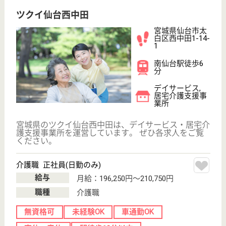
ーム, デイサー
ビス, ショート
ステイ...
宮城県の八木山福祉会 八木山翠風苑は、特別養護老
人ホーム・デイサービス・ショートステイを運営して
います。 ぜひ各求人をご覧ください。
看護職 正社員(日勤のみ)
給与
月給：212,400円〜217,704円
職種
看護職
休み多め
賞与4か月以上
車通勤OK
住宅手当あり
育休・産休
WEB問合せ
詳細を見る
葵会 葵の園・仙台
宮城県仙台市太
白区鈎取2-28-1
長町駅車16分,
八木山動物公園
駅徒歩21分
介護老人保健施
設, デイケア, シ
ョートステイ