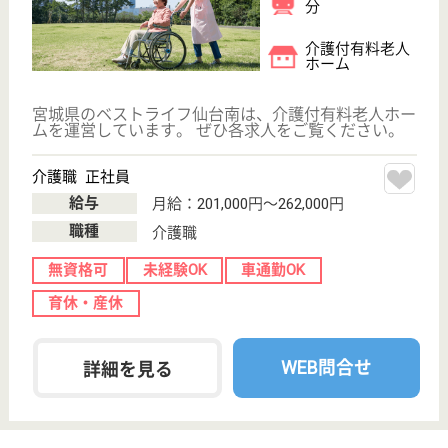
給料多め
未経験OK
車通勤OK
育休・産休
駅徒歩10分以内
WEB問合せ
詳細を見る
仙台医療福祉会 仙台富沢病院
宮城県仙台市太
白区富沢西4-13-
2
富沢駅徒歩17分
病院
宮城県の仙台医療福祉会 仙台富沢病院は、病院を運
営しています。 ぜひ各求人をご覧ください。
看護師 正社員
給与
月給：179,000円〜316,000円
職種
看護職
休み多め
車通勤OK
住宅手当あり
育休・産休