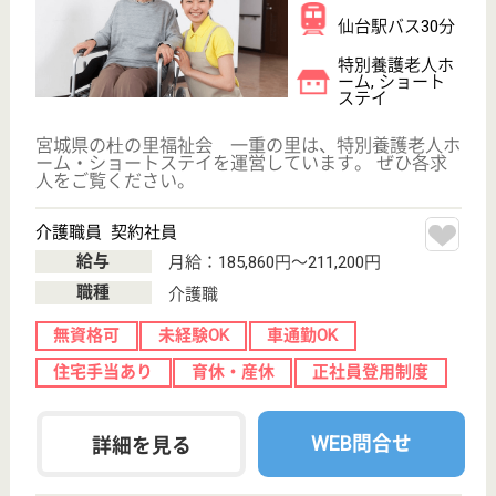
葵会 葵の園・柳生
宮城県仙台市太
白区柳生字台
57-1
南仙台駅徒歩18
分
介護老人保健施
設, デイケア, シ
ョートステイ,
居...
宮城県の葵会 葵の園・柳生は、介護老人保健施設・
デイケア・ショートステイを運営しています。 ぜひ
各求人をご覧ください。
介護職 正社員
給与
月給：230,700円〜370,400円
職種
介護職
車通勤OK
育休・産休
WEB問合せ
詳細を見る
理学療法士 正社員(日勤のみ)
給与
月給：205,700円〜311,400円
職種
リハビリ職（理学療法士）
給料多め
車通勤OK
ブランクOK