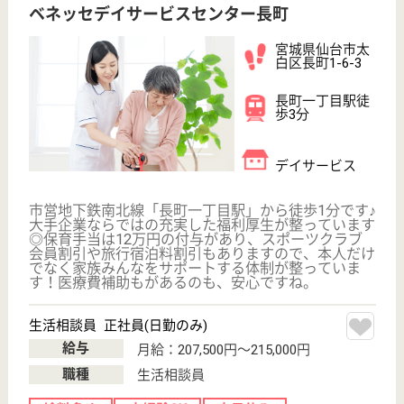
ツクイ西多賀
宮城県仙台市太
白区土手内1-21-
5
長町南駅車4分
デイサービス
宮城県のツクイ西多賀は、デイサービスを運営してい
ます。 ぜひ各求人をご覧ください。
生活相談員 パート(日勤のみ)
給与
時給：1,130円〜
職種
生活相談員
給料多め
未経験OK
車通勤OK
ブランクOK
短時間勤務OK
育休・産休
WEB問合せ
詳細を見る