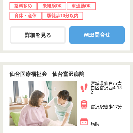
ツクイ袋原グループホーム
宮城県仙台市太
白区中田町字法
地南4-1
南仙台駅車15分
グループホーム,
デイサービス
宮城県のツクイ袋原グループホームは、グループホー
ム・デイサービスを運営しています。 ぜひ各求人を
ご覧ください。
ケアマネジャー パート(日勤のみ)
給与
時給：1,340円
職種
ケアマネジャー
給料多め
未経験OK
車通勤OK
育休・産休
正社員登用制度
WEB問合せ
詳細を見る
生活相談員 パート(日勤のみ)
給与
時給：1,130円〜
職種
生活相談員