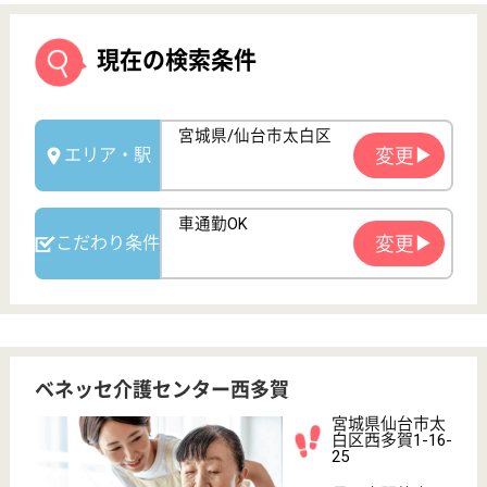
ベネッセ介護センター西多賀
宮城県仙台市太
白区西多賀1-16-
25
長町南駅徒歩19
分
デイサービス,
居宅介護支援事
業所, 訪問介護,
地...
仙台市営地下鉄「長町南駅」から徒歩20分の場所に
ある、訪問介護事業所です♪資格取得サポート制度が
充実しており、初任者研修費用は65000円の補助があ
り、介護福祉士試験対策講座や実務者研修は会社が受
講料を負担してくれます☆入社後のスキルアップも応
援しているので、やりがいを持ちながら長く働けま
す。
登録ヘルパー パート(日勤のみ)
給与
時給：1,100円〜2,288円
職種
介護職
給料多め
未経験OK
車通勤OK
育休・産休
正社員登用制度