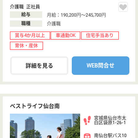
育休・産休
WEB問合せ
詳細を見る
その他の求人を見る
宮城厚生協会 長町病院
宮城県仙台市太
白区長町3-7-26
長町駅徒歩2分
デイサービス,
訪問介護, 病院,
居宅介護支援事
業所
宮城県の宮城厚生協会 長町病院は、デイサービス・
訪問介護・病院を運営しています。 ぜひ各求人をご
覧ください。
社会福祉士 正社員(日勤のみ)
給与
月給：202,200円〜240,200円
職種
その他