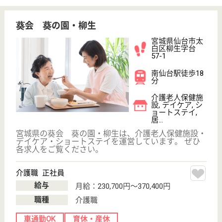
WEB問合せ
詳細を見る
介護福祉士 正社員
給与
月給：177,280円〜199,960円
職種
その他
休み多め
未経験OK
車通勤OK
住宅手当あり
ブランクOK
育休・産休
WEB問合せ
詳細を見る
その他の求人を見る
みずほ 春の森から
宮城県仙台市太
白区東郡山2-34-
5
長町駅徒歩31分,
太子堂駅徒歩31
分
特別養護老人ホ