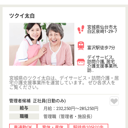
サニーライフ仙台茂庭台
宮城県仙台市太
白区茂庭台4-21-
15
仙台駅バス33分,
葛岡駅車12分,
富沢駅車20分
住宅型有料老人
ホーム, 訪問介
護
宮城県のサニーライフ仙台茂庭台は、住宅型有料老人
ホーム・訪問介護を運営しています。 ぜひ各求人を
ご覧ください。
看護職 正社員(日勤のみ)
給与
月給：270,000円〜280,000円
職種
看護職
未経験OK
車通勤OK
住宅手当あり
育休・産休
WEB問合せ
詳細を見る
ケアマネジャー 正社員(日勤のみ)
給与
月給：270,000円