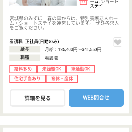
介護支援事業所,
訪...
宮城県のツクイ太白は、デイサービス・訪問介護・居
宅介護支援事業所を運営しています。 ぜひ各求人を
ご覧ください。
管理者候補 正社員(日勤のみ)
給与
月給：232,250円〜285,250円
職種
管理職（管理者・施設長）
車通勤OK
育休・産休
駅徒歩10分以内
WEB問合せ
詳細を見る
生活相談員 パート(日勤のみ)
給与
時給：1,130円〜
職種
生活相談員
給料多め
未経験OK
車通勤OK
ブランクOK
短時間勤務OK
育休・産休
WEB問合せ
詳細を見る
その他の求人を見る