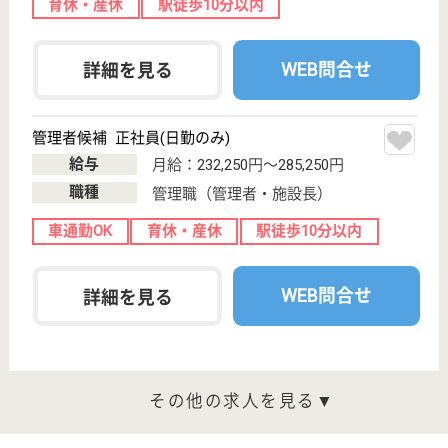
リハビリや療養が必要な入所者様、自宅にお住まいで
介護が必要なご高齢者様に、リハビリに重点を置いた
医療、看護、介護を提供
介護職 正社員
給与
月給：207,064円〜270,720円
職種
介護職
無資格可
未経験OK
車通勤OK
育休・産休
WEB問合せ
詳細を見る
生活相談員 正社員(日勤のみ)
給与
月給：195,900円〜229,400円
職種
生活相談員
無資格可
未経験OK
車通勤OK
育休・産休
WEB問合せ
詳細を見る
その他の求人を見る