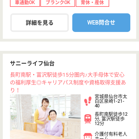
介護の転職支援サービスお申込み
30
簡単
登録
秒
保有資格を選択してくださ
誕生年を入
い
誕生年
必須
保有資格
必須
初任者研修
実務者研修
(ヘルパー2級)
(ヘルパー1級)
介護福祉士
社会福祉士
戻る
ケアマネジャー
PT
次のステッ
OT
その他・なし
次のステップへ
サービス紹介