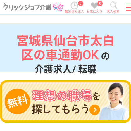
0
0
最近見た求人
お気に入り
求人検索
宮城県仙台市太白
区の車通勤OK
の
介護求人/ 転職
現在の検索条件
宮城県/仙台市太白区
変更
エリア・駅
車通勤OK
変更
こだわり条件