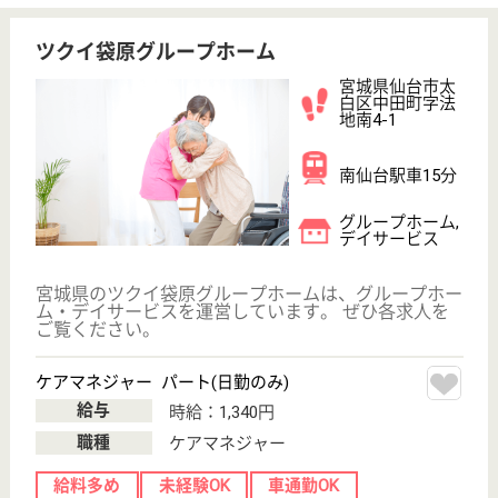
車通勤OK
ブランクOK
育休・産休
WEB問合せ
詳細を見る
サニーライフ仙台
長町南駅・富沢駅徒歩15分圏内♪大手母体で安心
の福利厚生◎キャリアパス制度や資格取得支援あ
り！
宮城県仙台市太
白区泉崎1-21-
40
長町南駅徒歩12
分, 富沢駅徒歩
12分
介護付有料老人
ホーム
宮城県のサニーライフ仙台は、介護付有料老人ホーム
を運営しています。 ぜひ各求人をご覧ください。
機能訓練指導員 正社員(日勤のみ)
給与
月給：230,000円
職種
その他
未経験OK
車通勤OK