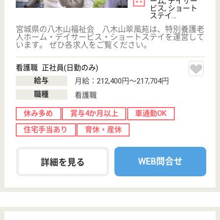
看護師の求人・転職なら
『クリックジョブ看護』
介護職求人支援サービス『クリックジョブ介護』運営会社:
ライフワンズ株式会社 ( 厚生労働大臣許可 )13- ユ -303765
Copyright©LifeOnes Ltd. All Rights Reserved
?>