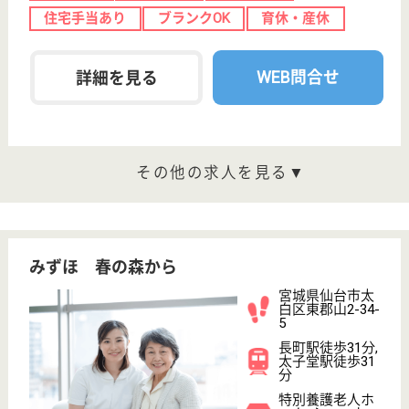
育休・産休
駅徒歩10分以内
WEB問合せ
詳細を見る
管理者候補 正社員(日勤のみ)
給与
月給：232,250円〜285,250円
職種
管理職（管理者・施設長）
車通勤OK
育休・産休
駅徒歩10分以内
WEB問合せ
詳細を見る
その他の求人を見る
ツクイ太白
宮城県仙台市太
白区泉崎1-29-7
富沢駅徒歩7分
デイサービス,
訪問介護, 居宅