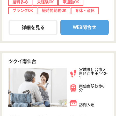
富沢駅車13分
介護老人保健施
設, ショートス
テイ
療養生活をご家族の方と楽しむことができるよう、ま
た有意義なものとするため、アットホームな雰囲気と
日常生活の中で何気ない感動を生む環境作りを目指
し、行事やレクリエーションを提供しています！昇給
年1回3,000円、賞与4ヶ月以上支給◎有給休暇取得率
9割以上でプライベートの時間を大切にしやすい雰囲
気です♪
看護師 正社員
給与
月給：229,448円〜316,448円
職種
看護職
未経験OK
賞与4か月以上
車通勤OK
住宅手当あり
ブランクOK
育休・産休
WEB問合せ
詳細を見る
もっとみる（21-40 件 /58 件）