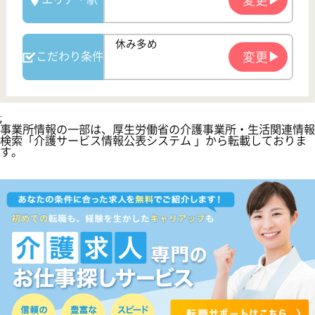
介護職求人支援サービス『クリックジョブ介護』運営会社:
ライフワンズ株式会社 ( 厚生労働大臣許可 )13- ユ -303765
Copyright©LifeOnes Ltd. All Rights Reserved
?>