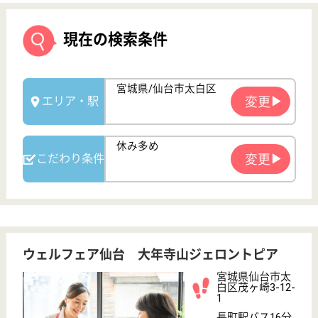
ウェルフェア仙台 大年寺山ジェロントピア
宮城県仙台市太
白区茂ヶ崎3-12-
1
長町駅バス16分,
長町南駅バス9
分, 仙台駅バ...
特別養護老人ホ
ーム, ショート
ステイ, 居宅介
護支援...
宮城県のウェルフェア仙台 大年寺山ジェロントピア
は、特別養護老人ホーム・ショートステイ・居宅介護
支援事業所を運営しています。 ぜひ各求人をご覧く
ださい。
看護職 正社員(日勤のみ)
給与
月給：200,000円〜257,600円
職種
看護職
給料多め
休み多め
賞与4か月以上
住宅手当あり
WEB問合せ
詳細を見る