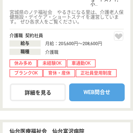
WEB問合せ
詳細を見る
介護福祉士 正社員
給与
月給：177,280円〜199,960円
職種
その他
休み多め
未経験OK
車通勤OK
住宅手当あり
ブランクOK
育休・産休
WEB問合せ
詳細を見る
Wellness Casa時のかけはし
宮城県仙台市太
白区長町5-9-13
長町駅徒歩7分
サービス付き高
齢者向け住宅,
居宅介護支援事
業所, ...
宮城県のWellness Casa時のかけはしは、サービス
付き高齢者向け住宅・居宅介護支援事業所・訪問介護
を運営しています。 ぜひ各求人をご覧ください。