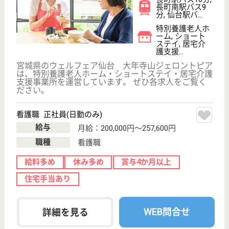
ノテ福祉会 やるきになる里
宮城県仙台市太
白区富田字京ノ
中111-1
富沢駅徒歩20分
介護老人保健施
設, デイケア, シ
ョートステイ,
小...
宮城県のノテ福祉会 やるきになる里は、介護老人保
健施設・デイケア・ショートステイを運営していま
す。 ぜひ各求人をご覧ください。
介護職 契約社員
給与
月給：205,600円〜208,600円
職種
介護職
休み多め
未経験OK
車通勤OK