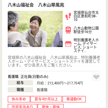
保有資格を選択してくださ
誕生年を入
い
誕生年
必須
保有資格
必須
初任者研修
実務者研修
(ヘルパー2級)
(ヘルパー1級)
介護福祉士
社会福祉士
戻る
ケアマネジャー
PT
次のステッ
OT
その他・なし
次のステップへ
サービス紹介
クリックジョブ介護とは
ご利用の流れ