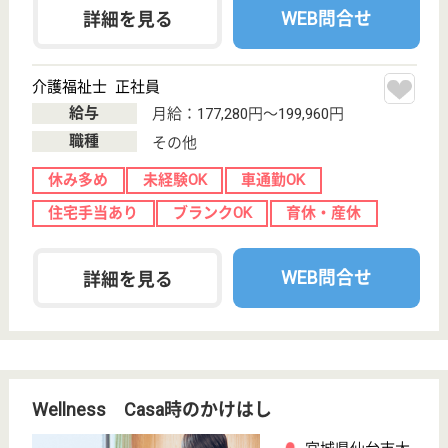
八木山福祉会 八木山翠風苑
宮城県仙台市太
白区恵和町38-
10
八木山動物公園
駅徒歩16分
特別養護老人ホ
ーム, デイサー
ビス, ショート
ステイ...
宮城県の八木山福祉会 八木山翠風苑は、特別養護老
人ホーム・デイサービス・ショートステイを運営して
います。 ぜひ各求人をご覧ください。
看護職 正社員(日勤のみ)
給与
月給：212,400円〜217,704円
職種
看護職
休み多め
賞与4か月以上
車通勤OK
住宅手当あり
育休・産休
WEB問合せ
詳細を見る
エムツー訪問看護ステーション仙台長町
宮城県仙台市太