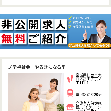
ブランクOK
育休・産休
正社員登用制度
WEB問合せ
詳細を見る
仙台医療福祉会 仙台富沢病院
宮城県仙台市太
白区富沢西4-13-
2
富沢駅徒歩17分
病院
宮城県の仙台医療福祉会 仙台富沢病院は、病院を運
営しています。 ぜひ各求人をご覧ください。
看護師 正社員
給与
月給：179,000円〜316,000円
職種
看護職
休み多め
車通勤OK
住宅手当あり
育休・産休