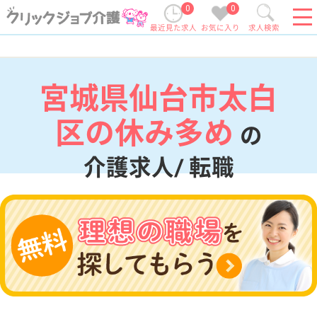
0
0
最近見た求人
お気に入り
求人検索
宮城県仙台市太白
区の休み多め
の
介護求人/ 転職
現在の検索条件
宮城県/仙台市太白区
変更
エリア・駅
休み多め
変更
こだわり条件