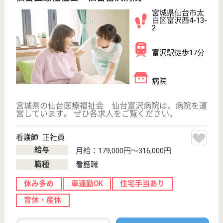
ケアマネジャー 正社員(日勤のみ)
給与
月給：215,000円〜230,000円
職種
ケアマネジャー
休み多め
土日休み
車通勤OK
育休・産休
駅徒歩10分以内
WEB問合せ
詳細を見る
機能訓練指導員 正社員(日勤のみ)
給与
月給：185,000円〜250,000円
職種
その他
休み多め
車通勤OK
育休・産休
駅徒歩10分以内
WEB問合せ
詳細を見る
その他の求人を見る