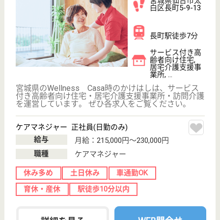
白区泉崎1-33-
20
長町南駅徒歩4
分
居宅介護支援事
業所, 訪問看護
宮城県のエムツー訪問看護ステーション仙台長町は、
居宅介護支援事業所・訪問看護を運営しています。
ぜひ各求人をご覧ください。
理学療法士 正社員(日勤のみ)
給与
月給：270,000円
職種
リハビリ職（理学療法士）
給料多め
休み多め
未経験OK
土日休み
車通勤OK
育休・産休
WEB問合せ
詳細を見る
現在の検索条件
宮城県/仙台市太白区
変更
エリア・駅