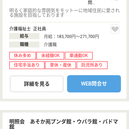
育休・産休
WEB問合せ
詳細を見る
ひまわりの家
明るく元気な職員がたくさんいます！福祉に熱意
のある方、やる気のある方、私たちと一緒に働き
ませんか？
兵庫県神戸市灘
区都通3-2-5
西灘駅徒歩3分
グループホーム,
デイサービス
当施設の魅力は、楽しく働きやすい環境が整っている
ことです。職員は若い人から年配の人まで、バランス
のとれた幅広い年齢層となっています。また、介護支
援専門員、社会福祉士、介護福祉士、看護師など資格
を持った職員がそれぞれの役割をもってコミュニケー
ションを大切にして働いています。
介護職 契約社員
給与
月給：195,000円