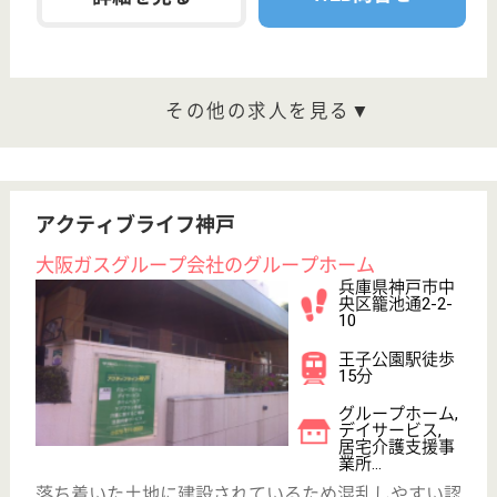
介護職 正社員
給与
月給：226,500円〜231,500円
職種
介護職
無資格可
未経験OK
車通勤OK
住宅手当あり
育休・産休
WEB問合せ
詳細を見る
甲山福祉センター 甲寿園
多機能型福祉施設
兵庫県西宮市甲
山町53
夙川駅バス30分
特別養護老人ホ
ーム, デイサー
ビス, ショート
ステイ...
西宮市外北部の六甲山麓東端、南斜面の位置にあり、
付近には甲山森林公園、北山貯水池など四季折々、美
しい自然につつまれた環境のなかに立地している施設