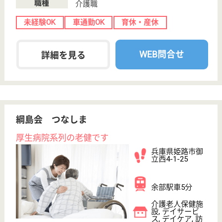
給料多め
無資格可
未経験OK
車通勤OK
住宅手当あり
育休・産休
WEB問合せ
詳細を見る
あかり福祉会 泰生
家庭的な雰囲気の施設
兵庫県加古川市
神野町石守238-
1
東加古川駅バス
20分
特別養護老人ホ
ーム, デイサー
ビス, ショート
ステイ
泰生では、より家庭的な雰囲気の中で快適に過ごして
いただき、充実したサービスを実現できるよう、『ユ
ニット制』を導入している
介護職 正社員
給与
月給：210,000円
職種
介護職
無資格可
未経験OK
車通勤OK