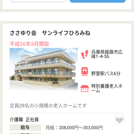
生活相談員 正社員(日勤のみ)
給与
月給：215,000円〜
職種
生活相談員
賞与4か月以上
車通勤OK
育休・産休
WEB問合せ
詳細を見る
幸 なごみの里
平成15年6月開設
兵庫県姫路市大
津区吉美780
平松駅徒歩3分
特別養護老人ホ
ーム, デイサー
ビス, グループ
ホーム...
身近な地域の人に対して喜んでいただけるような施設
づくりを目指しております
相談員 正社員(日勤のみ)
給与
月給：220,500円〜250,500円
職種
生活相談員