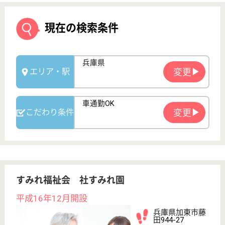
すみれ福祉会 社すみれ園
平成16年12月開設
兵庫県加東市藤
田944-27
社町駅バス25分
特別養護老人ホ
ーム, デイサー
ビス, グループ
ホーム...
兵庫県のすみれ福祉会 社すみれ園は、特別養護老人
ホーム・デイサービス・グループホームを運営してい
ます。 ぜひ各求人をご覧ください。
介護職 正社員(日勤のみ)
給与
月給：213,750円〜240,000円
職種
介護職
無資格可
未経験OK
車通勤OK
育休・産休
WEB問合せ
詳細を見る