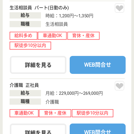
WEB問合せ
詳細を見る
正和会 やわらぎの里東谷
平成19年4月開設、全室個室の特養
兵庫県川西市一
庫字北中島1-1
山下駅車6分
特別養護老人ホ
ーム, デイサー
ビス
兵庫県の正和会 やわらぎの里東谷は、特別養護老人
ホーム・デイサービスを運営しています。 ぜひ各求
人をご覧ください。
介護職 正社員
給与
月給：219,500円〜229,500円
職種
介護職
無資格可
未経験OK
車通勤OK
育休・産休
WEB問合せ
詳細を見る