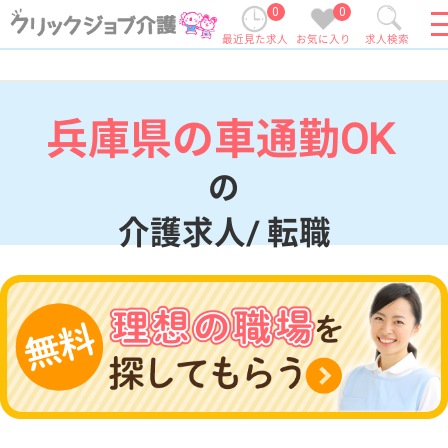
0
0
最近見た求人
お気に入り
求人検索
兵庫県の車通勤OK
の
介護求人/ 転職
現在の検索条件
兵庫県
変更
エリア・駅
車通勤OK
変更
こだわり条件