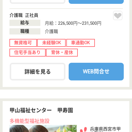
給料多め
無資格可
未経験OK
車通勤OK
育休・産休
託児所あり
WEB問合せ
詳細を見る
大有会 ドリームヒルズ滝山
神戸市にある介護老人保健施設
兵庫県神戸市兵
庫区滝山町7-2
長田（神戸電鉄
線）駅徒歩8分
介護老人保健施
設, デイケア, シ
ョートステイ
施設からは緑の自然、夜は神戸の夜景を眺めることが
でき、夏には花火大会を見ることもできる素晴らしい
環境下にあります
介護職 正社員
給与
月給：207,500円〜255,000円
職種
介護職
未経験OK
車通勤OK
育休・産休