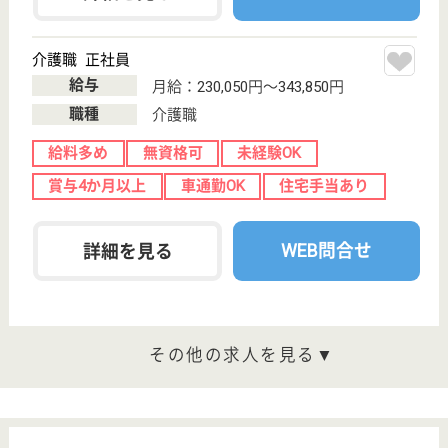
駅バス15分
特別養護老人ホ
ーム, デイサー
ビス, ショート
ステイ...
兵庫県の虹の会 あまの里は、特別養護老人ホーム・
デイサービス・ショートステイを運営しています。
ぜひ各求人をご覧ください。
介護職員 正社員
給与
月給：233,878円〜274,552円
職種
介護職
未経験OK
車通勤OK
ブランクOK
育休・産休
WEB問合せ
詳細を見る
介護職 パート(日勤のみ)
給与
時給：1,220円〜1,747円
職種
介護職
給料多め
未経験OK
車通勤OK
育休・産休
正社員登用制度
WEB問合せ
詳細を見る