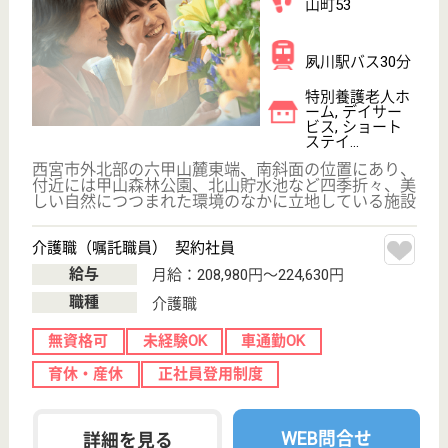
駅徒歩10分以内
WEB問合せ
詳細を見る
介護主任 正社員
給与
月給：221,000円〜234,900円
職種
管理職（リーダー）
給料多め
車通勤OK
育休・産休
駅徒歩10分以内
WEB問合せ
詳細を見る
その他の求人を見る
虹の会 あまの里
地域に根ざした老人施設
兵庫県尼崎市下
坂部3-2-40
尼崎〔阪神線〕