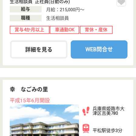
介護の転職支援サービスお申込み
30
簡単
登録
秒
保有資格を選択してくださ
誕生年を入
い
誕生年
必須
保有資格
必須
初任者研修
実務者研修
(ヘルパー2級)
(ヘルパー1級)
介護福祉士
社会福祉士
戻る
ケアマネジャー
PT
次のステッ
OT
その他・なし
次のステップへ
サービス紹介