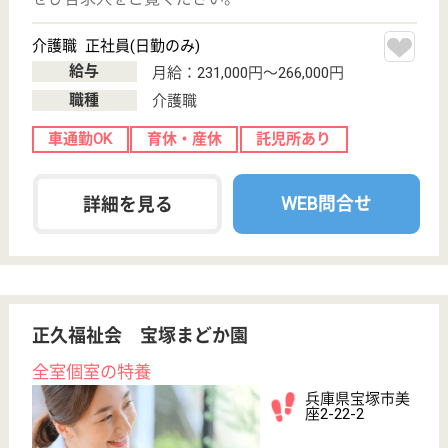
職種
介護職
無資格可
未経験OK
車通勤OK
住宅手当あり
ブランクOK
育休・産休
WEB問合せ
詳細を見る
機能訓練指導員 正社員(日勤のみ)
給与
月給：240,000円〜285,900円
職種
その他
給料多め
未経験OK
車通勤OK
育休・産休
WEB問合せ
詳細を見る
その他の求人を見る
もっとみる（21-40 件 /519 件）