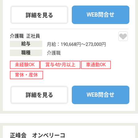
特別養護老人ホ
ーム, デイサー
ビス, ショート
ステイ...
兵庫県の長和福祉会 こころ広畑は、特別養護老人ホ
ーム・デイサービス・ショートステイを運営していま
す。 ぜひ各求人をご覧ください。
生活相談員 正社員(日勤のみ)
給与
月給：192,600円〜221,500円
職種
生活相談員
休み多め
未経験OK
賞与4か月以上
車通勤OK
育休・産休
WEB問合せ
詳細を見る
介護職 正社員
給与
月給：190,100円〜212,000円
職種
介護職
休み多め
未経験OK
賞与4か月以上
車通勤OK
育休・産休
WEB問合せ
詳細を見る