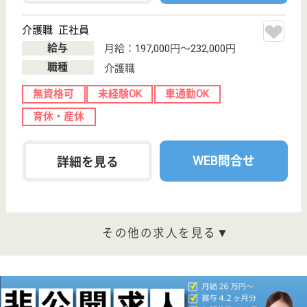
兵庫県西宮市浜
脇町4-28
西宮〔阪神線〕
駅徒歩8分
特別養護老人ホ
ーム, デイサー
ビス, ショート
ステイ
完全個室対応で安心と自由に満ちたハイグレードな居
室としてお過ごしいただける施設
生活相談員 パート(日勤のみ)
給与
時給：1,200円〜1,350円
職種
生活相談員
給料多め
車通勤OK
育休・産休
駅徒歩10分以内
WEB問合せ
詳細を見る
介護職 正社員
給与
月給：229,000円〜269,000円
職種
介護職
車通勤OK
育休・産休
駅徒歩10分以内
WEB問合せ
詳細を見る