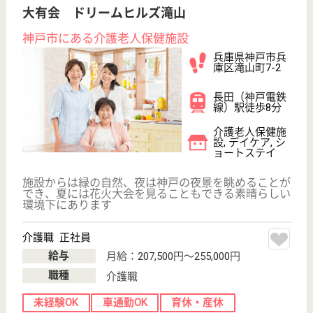
兵庫県伊丹市中
野西1-108-1
伊丹（阪急線）
駅バス15分
特別養護老人ホ
ーム, デイサー
ビス, ショート
ステイ
兵庫県の明照会 あそか苑プンダ館・ウパラ館・パド
マ館は、特別養護老人ホーム・デイサービス・ショー
トステイを運営しています。 ぜひ各求人をご覧くだ
さい。
ケアマネジャー 正社員(日勤のみ)
給与
年収：2,950,000円〜4,100,000円
職種
ケアマネジャー
未経験OK
賞与4か月以上
車通勤OK
育休・産休
WEB問合せ
詳細を見る
介護職 正社員
給与
月給：190,668円〜273,000円
職種
介護職
未経験OK
賞与4か月以上
車通勤OK