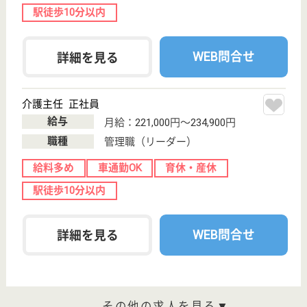
育休・産休
WEB問合せ
詳細を見る
正峰会 オンベリーコ
平成19年5月開設
兵庫県西脇市上
比延町1422-14
日本へそ公園駅
車6分
特別養護老人ホ
ーム, デイサー
ビス, ショート
ステイ...
入居者に対する健康管理業務などの看護業務を行いま
す
介護職 正社員
給与
月給：215,400円〜270,220円
職種
介護職
未経験OK
賞与4か月以上
車通勤OK
育休・産休
寮あり
託児所あり