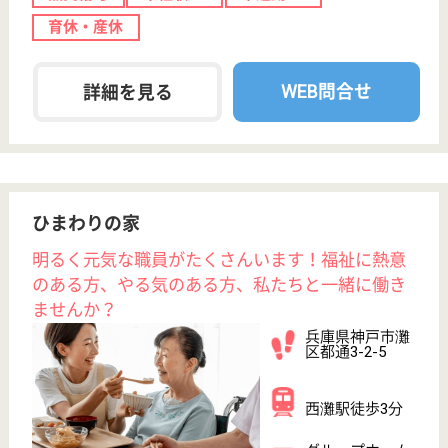
看護師の求人・転職なら
『クリックジョブ看護』
介護職求人支援サービス『クリックジョブ介護』運営会社:
ライフワンズ株式会社 ( 厚生労働大臣許可 )13- ユ -303765
Copyright©LifeOnes Ltd. All Rights Reserved
?>