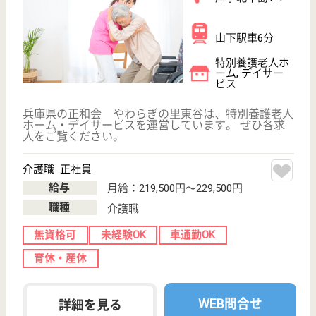
栄宏福祉会 ぬく森
平成20年6月開設
兵庫県小野市久
保木町字出晴
1561-24
河合西駅徒歩49
分
特別養護老人ホ
ーム, デイサー
ビス
兵庫県の栄宏福祉会 ぬく森は、特別養護老人ホー
ム・デイサービスを運営しています。 ぜひ各求人を
ご覧ください。
介護福祉士 正社員(日勤のみ)
給与
月給：217,000円〜268,200円
職種
介護職
未経験OK
車通勤OK
育休・産休
寮あり
託児所あり
WEB問合せ
詳細を見る
介護職 パート(日勤のみ)
給与
時給：1,150円
職種
介護職