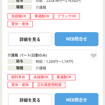
正久福祉会 宝塚まどか園
全室個室の特養
兵庫県宝塚市美
座2-22-2
宝塚南口駅徒歩
13分
特別養護老人ホ
ーム, 訪問介護,
ショートステイ,
...
寝たきりや認知症の高齢者など介護を要する方のお世
話をしています
介護職 正社員
給与
月給：222,176円〜246,176円
職種
介護職
無資格可
未経験OK
車通勤OK
住宅手当あり
育休・産休
WEB問合せ
詳細を見る