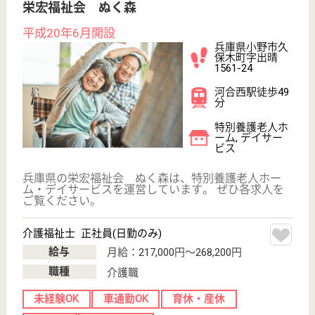
ささゆり会 サンライフひろみね
平成20年3月開設
兵庫県姫路市広
峰1-4-55
野里駅バス6分
特別養護老人ホ
ーム
定員29名の小規模の老人ホームです
介護職 正社員
給与
月給：208,000円〜303,000円
職種
介護職
未経験OK
車通勤OK
育休・産休
WEB問合せ
詳細を見る