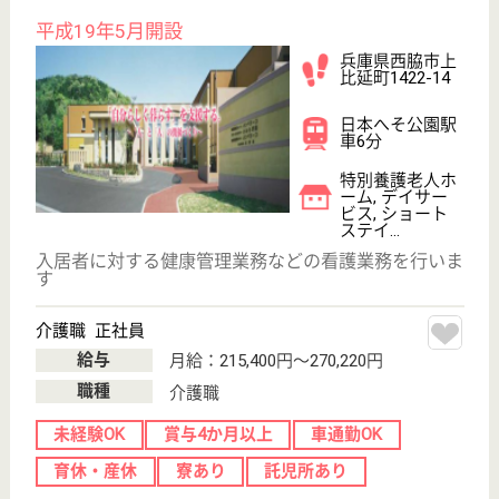
晋栄福祉会 宝塚ちどり
全室個室のユニットケア
兵庫県宝塚市亀
井町10-30
逆瀬川駅徒歩18
分
特別養護老人ホ
ーム, デイサー
ビス, グループ
ホーム...
兵庫県の晋栄福祉会 宝塚ちどりは、特別養護老人ホ
ーム・デイサービス・グループホームを運営していま
す。 ぜひ各求人をご覧ください。
介護職 契約社員(日勤のみ)
給与
月給：203,676円〜225,676円
職種
介護職
給料多め
無資格可
未経験OK
車通勤OK
育休・産休
正社員登用制度
WEB問合せ
詳細を見る
機能訓練指導員 正社員(日勤のみ)