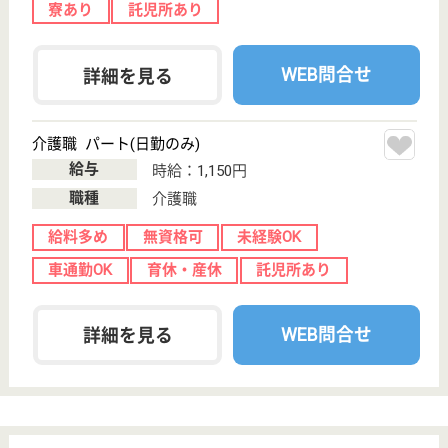
綱島会 つなしま
厚生病院系列の老健です
兵庫県姫路市御
立西4-1-25
余部駅車5分
介護老人保健施
設, デイサービ
ス, デイケア, 訪
問...
明るく家庭的な雰囲気をモットーに地域住民に愛され
る施設を目指しております
介護福祉士 正社員
給与
月給：183,700円〜271,700円
職種
介護職
休み多め
未経験OK
車通勤OK
住宅手当あり
育休・産休
託児所あり
WEB問合せ
詳細を見る
明照会 あそか苑プンダ館・ウパラ館・パドマ
館