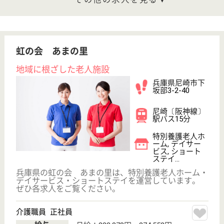
WEB問合せ
詳細を見る
清春会 サニーヒル
あけぼのクリニック併設の老健
兵庫県神戸市長
田区大日丘町3-
2-1
丸山駅徒歩13分
介護老人保健施
設, デイケア, 居
宅介護支援事業
所
兵庫県の清春会 サニーヒルは、介護老人保健施設・
デイケア・居宅介護支援事業所を運営しています。
ぜひ各求人をご覧ください。
介護職 正社員(日勤のみ)
給与
月給：231,000円〜266,000円
職種
介護職
車通勤OK
育休・産休
託児所あり
WEB問合せ
詳細を見る