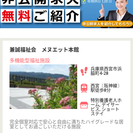
その他の求人を見る
アクティブライフ神戸
大阪ガスグループ会社のグループホーム
兵庫県神戸市中
央区籠池通2-2-
10
王子公園駅徒歩
15分
グループホーム,
デイサービス,
居宅介護支援事
業所...
落ち着いた土地に建設されているため混乱しやすい認
知症の方も落ち着いているので安心して介護ができま
す。
看護職 正社員(日勤のみ)
給与
月給：240,000円〜
職種
看護職
車通勤OK
育休・産休