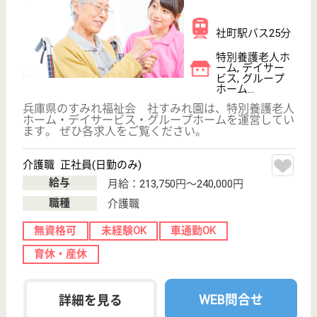
介護職 正社員
給与
月給：197,000円〜232,000円
職種
介護職
無資格可
未経験OK
車通勤OK
育休・産休
WEB問合せ
詳細を見る
その他の求人を見る
兼誠福祉会 メヌエット本館
多機能型福祉施設