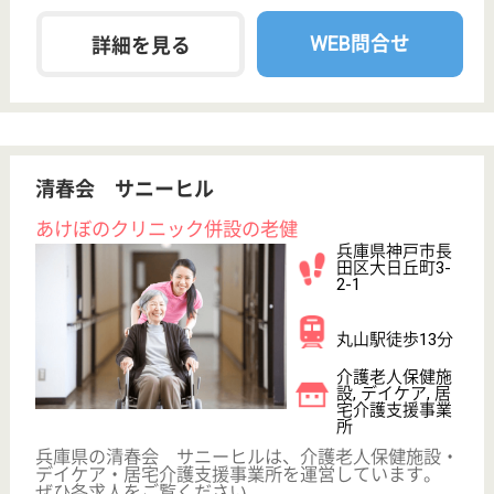
給与
月給：245,000円〜340,000円
職種
その他
給料多め
未経験OK
賞与4か月以上
車通勤OK
住宅手当あり
育休・産休
WEB問合せ
詳細を見る
友朋会 清和苑
平成6年4月開設
兵庫県川西市清
和台東2-4-32
一の鳥居駅車8
分
特別養護老人ホ
ーム, グループ
ホーム, デイサ
ービス...
「清和苑」は南側を自然公園に接し、四季を通じてお
だやかな自然につつまれています
介護職 正社員
給与
月給：189,100円