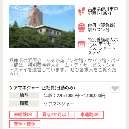
職種
介護職
未経験OK
車通勤OK
駅徒歩10分以内
WEB問合せ
詳細を見る
介護職／リーダー候補 正社員(日勤のみ)
給与
月給：275,000円〜308,000円
職種
管理職（リーダー）
給料多め
車通勤OK
住宅手当あり
駅徒歩10分以内
WEB問合せ
詳細を見る
長和福祉会 こころ広畑
平成17年5月開設
兵庫県姫路市広
畑区小松町2-66-
28
広畑駅徒歩12分,
はりま勝原駅徒
歩20分