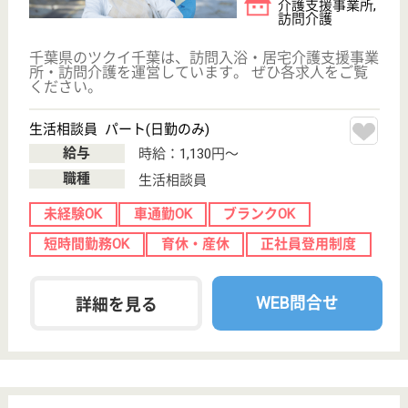
WEB問合せ
詳細を見る
清風会 寿桂苑
茨城県坂東市沓
掛4527-1
三妻駅車20分
介護老人保健施
設, デイケア, シ
ョートステイ
茨城県の清風会 寿桂苑は、介護老人保健施設・デイ
ケア・ショートステイを運営しています。 ぜひ各求
人をご覧ください。
介護職員 正社員
給与
月給：222,000円〜290,000円
職種
介護職
無資格可
未経験OK
車通勤OK
ブランクOK
短時間勤務OK
育休・産休
WEB問合せ
詳細を見る