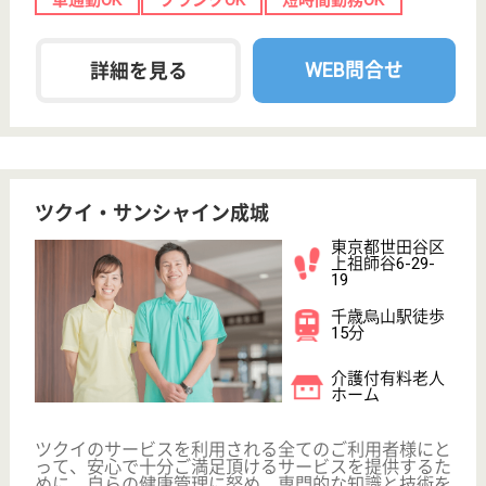
康生会 虹の郷すわ
育児休業取得推進（男性社員も含む）・短時間勤
務導入等、子育てとの両立を応援！皆が力を発揮
できる環境です。
群馬県館林市諏
訪町1509
茂林寺前駅車8
分
介護老人保健施
設, デイケア, シ
ョートステイ,
居...
一般50床、認知症専門棟45床の入所、ショートステ
イ、デイケア、居宅介護支援施設です◎敷地内には認
知症疾患医療センターを持つ病院があり、より専門的
なスキルを身につける事ができます◎出産・育児によ
るキャリアの中断が無いよう、育児休暇取得・短時間
勤務を推進しており、皆が活躍できる職場です♪
介護職 正社員
給与
月給：178,000円〜220,000円
職種
介護職
無資格可
未経験OK
車通勤OK
ブランクOK
短時間勤務OK
育休・産休