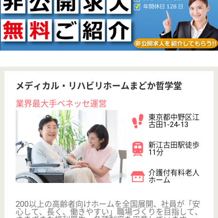
本八幡（都営
線）駅徒歩14分
介護付有料老人
ホーム
200以上の高齢者向けホームを全国展開、社員が「安
心して、長く、働きやすい」職場づくりを目指して、
さまざまな福利厚生・各種制度を用意しています
ケアマネジャー パート(日勤のみ)
給与
時給：1,700円
職種
ケアマネジャー
給料多め
未経験OK
短時間勤務OK
育休・産休
WEB問合せ
詳細を見る
一心会 野沢の里
地域に根ざした介護施設です。
栃木県宇都宮市
野沢町561-1
宇都宮駅バス30