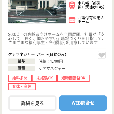
介護付有料老人
ホーム, 居宅介
護支援事業所
社会的役割を全うするノーマライゼーションと人権尊
重の理念に基づき、専門的サービスを実現
介護職 正社員
給与
月給：220,000円〜222,000円
職種
介護職
無資格可
未経験OK
車通勤OK
ブランクOK
短時間勤務OK
育休・産休
WEB問合せ
詳細を見る
介護職 契約社員
給与
月給：220,000円〜230,000円
職種
介護職
無資格可
車通勤OK
ブランクOK
短時間勤務OK
育休・産休
WEB問合せ
詳細を見る