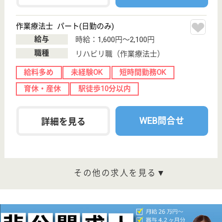
東京都中野区江
古田1-24-13
新江古田駅徒歩
11分
介護付有料老人
ホーム
200以上の高齢者向けホームを全国展開、社員が「安
心して、長く、働きやすい」職場づくりを目指して、
さまざまな福利厚生・各種制度を用意しています
看護職 パート(日勤のみ)
給与
時給：1,845円〜
職種
看護職
短時間勤務OK
育休・産休
WEB問合せ
詳細を見る
まどか本八幡
業界最大手ベネッセ運営
千葉県市川市南
八幡2-19-14