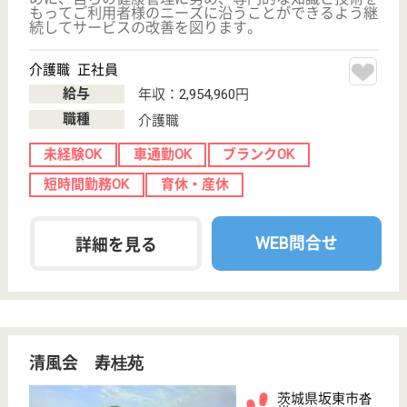
WEB問合せ
詳細を見る
せらび恵比寿
高台にある閑静な住宅地に立地
東京都目黒区三
田2-10-20
恵比寿駅徒歩11
分
介護付有料老人
ホーム
・基本理念「せらびの実現に努力する。」 せらび：
「これぞわが人生＝すばらしい人生を送ろう」 利用
者様、ご家族、そしてスタッフが自分らしい人生を過
ごすことができるように、心に寄り添い、プロとして
の知識、技術、経験を持って、サービスの質の向上に
努める。
ケアマネジャー 正社員(日勤のみ)
給与
月給：255,300円〜297,100円
職種
ケアマネジャー
未経験OK
ブランクOK
短時間勤務OK
育休・産休