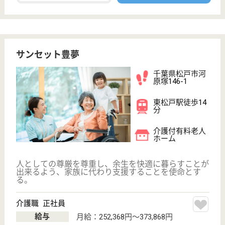
介護職求人支援サービス『クリックジョブ介護』運営会社:
ライフワンズ株式会社 ( 厚生労働大臣許可 )13- ユ -303765
Copyright©LifeOnes Ltd. All Rights Reserved