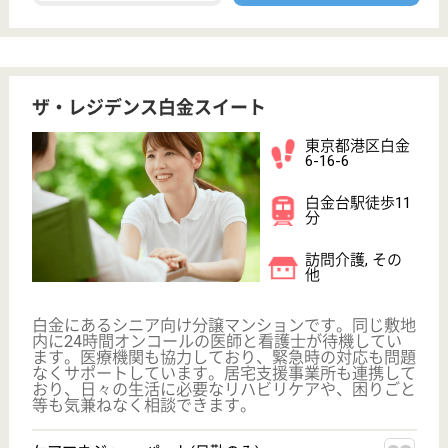
ひたちの森会 ひたちの森すこやかビレッジ
社会保険完備☆育児休暇取得実績有☆シフト制の
交代制度なので自分に合ったライフスタイルで仕
事ができます◎未経験者の人でも大歓迎☆丁寧な
指導を受けれます！
茨城県日立市東
滑川町5-10-3
小木津駅徒歩34
分
特別養護老人ホ
ーム, デイサー
ビス, ショート
ステイ
ひたちの森すこやかビレッジでは関係市町村、地域の
保健、福祉サービスとの綿密な連携を図り務めている
ので、さまざまな経験をすることができます◎利用者
様と一緒に日常生活上の支援や機能訓練なども行いま
す☆自身の介護の経験や知識を学ぶ事ができ、自然豊
かな緑に囲まれた環境で仕事ができます♪
看護職 パート(日勤のみ)
給与
時給：1,200円〜1,500円
職種
看護職
未経験OK
土日休み
車通勤OK
ブランクOK
短時間勤務OK
WEB問合せ
詳細を見る