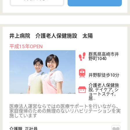
サンセット豊夢
千葉県松戸市河
原塚146-1
東松戸駅徒歩14
分
介護付有料老人
ホーム
人としての尊厳を尊重し、余生を快適に暮らすことが
出来るよう、家族に代わり支援することを使命とす
る。
介護職 正社員
給与
月給：252,368円〜373,868円
職種
介護職
車通勤OK
短時間勤務OK
育休・産休
WEB問合せ
詳細を見る