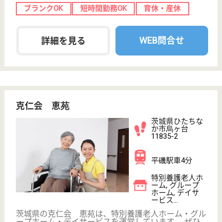
アイムス赤羽
東京都北区東十
条6-5-15
赤羽駅徒歩10分,
東十条駅徒歩10
分
介護付有料老人
ホーム
JR線赤羽駅の近くにある、介護付き有料老人ホーム
です。家族が思い立ったら直ぐに会いに行ける、家族
との距離を身近に感じる施設です。木や綿、麻などの
自然素材を活かした空間では、優しく穏やかな雰囲気
を大切にしています。各フロアでテーマがあり、その
日の気分に分けて過ごす事が出来る場所を用意してい
ます。
介護職 正社員
給与
月給：226,888円〜295,588円
職種
介護職
未経験OK
住宅手当あり
ブランクOK
短時間勤務OK
育休・産休
駅徒歩10分以内
WEB問合せ
詳細を見る