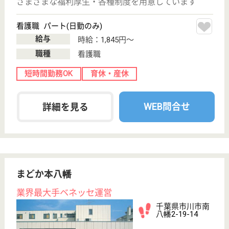
分
介護老人保健施
設, デイケア, 居
宅介護支援事業
所
常に専門的な知識と技術の研鑽に励み、お互い協力し
合って、質の高い愛のある介護を目指しています。ま
た、職員が仕事を通して、やりがいを感じ、働くこと
が楽しい施設づくりに取り組んでいます。
ケアマネジャー パート(日勤のみ)
給与
時給：1,200円
職種
ケアマネジャー
給料多め
未経験OK
土日休み
車通勤OK
短時間勤務OK
育休・産休
WEB問合せ
詳細を見る
リッチランド豊南郷
高級ホテルを漂わせる綺麗な施設
千葉県船橋市金
堀町582-1
三咲駅バス15分