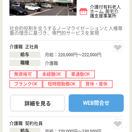
茨城県ひたちな
か市烏ヶ台
11835-2
平磯駅車4分
特別養護老人ホ
ーム, グループ
ホーム, デイサ
ービス...
茨城県の克仁会 恵苑は、特別養護老人ホーム・グル
ープホーム・デイサービスを運営しています。 ぜひ
各求人をご覧ください。
ケアマネジャー 正社員(日勤のみ)
給与
月給：200,240円〜270,130円
職種
ケアマネジャー
未経験OK
賞与4か月以上
車通勤OK
ブランクOK
短時間勤務OK
育休・産休
WEB問合せ
詳細を見る
ケアマネジャー 正社員(日勤のみ)
給与
月給：200,240円〜270,130円
職種
ケアマネジャー
給料多め
未経験OK
賞与4か月以上
車通勤OK
ブランクOK
短時間勤務OK