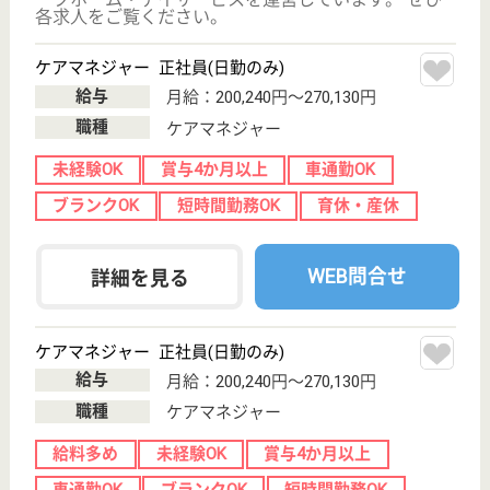
ザ・レジデンス白金スイート
東京都港区白金
6-16-6
白金台駅徒歩11
分
訪問介護, その
他
白金にあるシニア向け分譲マンションです。同じ敷地
内に24時間オンコールの医師と看護士が待機してい
ます。医療機関も協力しており、緊急時の対応も問題
なくサポートしています。居宅支援事業所も連携して
おり、日々の生活に必要なリハビリケアや、困りごと
等も気兼ねなく相談できます。
ケアマネジャー パート(日勤のみ)
給与
時給：1,300円〜1,600円
職種
ケアマネジャー
未経験OK
短時間勤務OK
WEB問合せ
詳細を見る