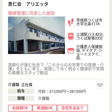
井上病院 介護老人保健施設 太陽
平成15年OPEN
群馬県高崎市井
野町1040
井野駅徒歩10分
介護老人保健施
設, デイケア, シ
ョートステイ,
居...
医療法人運営ならではの医療サポートを行いながら、
家庭復帰のための無理のないリハビリテーションを実
施しています
介護職 正社員
給与
月給：208,080円〜264,720円
職種
介護職
無資格可
未経験OK
車通勤OK
ブランクOK
短時間勤務OK
育休・産休
WEB問合せ
詳細を見る