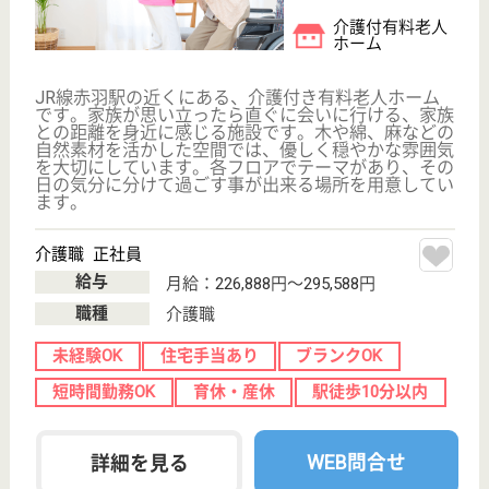
正和会 成華園
やすらぎを与えてくれる外観の施設
茨城県日立市久
慈町4-19-21
大甕駅車5分
特別養護老人ホ
ーム, デイサー
ビス, ショート
ステイ...
入ってよかった、ずっとここに居たい、またここに来
たいとご利用者に言われる施設
介護職 正社員
給与
月給：203,000円〜333,000円
職種
介護職
未経験OK
車通勤OK
住宅手当あり
短時間勤務OK
育休・産休
寮あり
WEB問合せ
詳細を見る