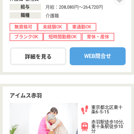
森田記念会 プロスペクトガーデンひたちなか
専門職によるリハビリやアドバイス提案により、
その人らしくより良い生活が送れるような支援を
心掛けている施設です◎
茨城県ひたちな
か市高野字柏野
2455-1
佐和駅徒歩15分
介護老人保健施
設, デイケア, 訪
問介護, ショー
ト...
ひたちなか市北部、高野柏野地区の森の中の静かな環
境にあります。ご利用者の安全、安心に配慮し、ま
た、ご家族や地域の皆様方との交流がはかれる開放感
のある施設を目指しています！
看護職 正社員
給与
月給：270,000円
職種
看護職
車通勤OK
住宅手当あり
ブランクOK
短時間勤務OK
育休・産休
託児所あり
WEB問合せ
詳細を見る