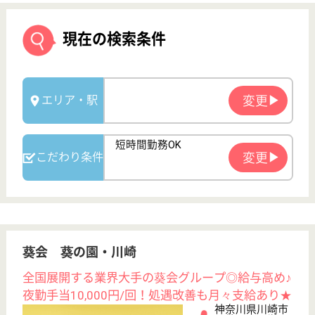
葵会 葵の園・川崎
全国展開する業界大手の葵会グループ◎給与高め♪
夜勤手当10,000円/回！処遇改善も月々支給あり★
神奈川県川崎市
川崎区小田栄2-
1-6
浜川崎駅徒歩10
分
介護老人保健施
設, デイケア, シ
ョートステイ,
居...
リハビリテーションに重点をおいた看護と、優しく心
に寄り添う自立を尊重したケアを提供いたします！
作業療法士 パート(日勤のみ)
給与
時給：1,600円〜2,100円
職種
リハビリ職（作業療法士）
給料多め
未経験OK
短時間勤務OK
育休・産休
駅徒歩10分以内
WEB問合せ
詳細を見る