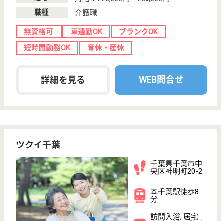
WEB問合せ
詳細を見る
ツクイ・サンシャイン成城
東京都世田谷区
上祖師谷6-29-
19
千歳烏山駅徒歩
15分
介護付有料老人
ホーム
ツクイのサービスを利用される全てのご利用者様にと
って、安心で十分ご満足頂けるサービスを提供するた
めに、自らの健康管理に努め、専門的な知識と技術を
もってご利用者様のニーズに沿うことができるよう継
続してサービスの改善を図ります。
介護職 正社員
給与
年収：2,954,960円
職種
介護職
未経験OK
車通勤OK
ブランクOK
短時間勤務OK
育休・産休