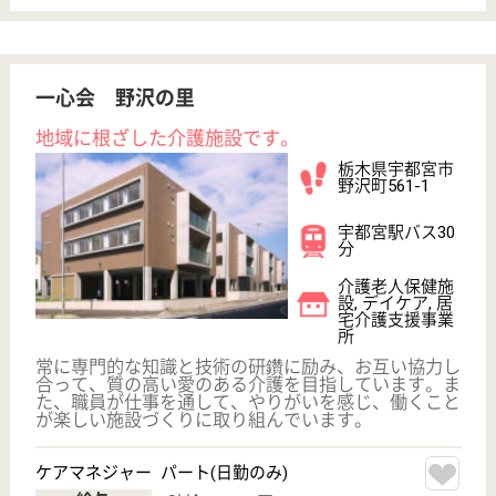
ツクイ千葉
千葉県千葉市中
央区神明町20-2
本千葉駅徒歩8
分
訪問入浴, 居宅
介護支援事業所,
訪問介護
千葉県のツクイ千葉は、訪問入浴・居宅介護支援事業
所・訪問介護を運営しています。 ぜひ各求人をご覧
ください。
生活相談員 パート(日勤のみ)
給与
時給：1,130円〜
職種
生活相談員
未経験OK
車通勤OK
ブランクOK
短時間勤務OK
育休・産休
正社員登用制度
WEB問合せ
詳細を見る