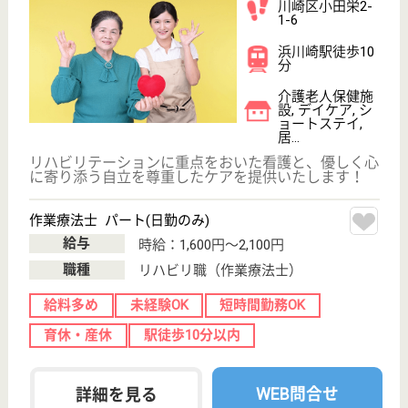
作業療法士 パート(日勤のみ)
給与
時給：1,600円〜2,100円
職種
リハビリ職（作業療法士）
給料多め
未経験OK
短時間勤務OK
育休・産休
駅徒歩10分以内
WEB問合せ
詳細を見る
その他の求人を見る
メディカル・リハビリホームまどか哲学堂
業界最大手ベネッセ運営