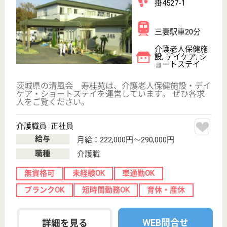
WEB問合せ
詳細を見る
竹恵会 けんちの苑水海道
茨城県常総市豊
岡町丙3264
水海道駅車10分
介護老人保健施
設, デイサービ
ス, デイケア, シ
ョ...
茨城県の竹恵会 けんちの苑水海道は、介護老人保健
施設・デイサービス・デイケアを運営しています。
ぜひ各求人をご覧ください。
看護職 パート(日勤のみ)
給与
時給：1,350円〜1,450円
職種
看護職
未経験OK
車通勤OK
ブランクOK
短時間勤務OK
育休・産休
WEB問合せ
詳細を見る