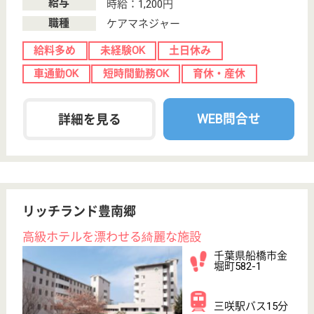
恵仁会 アリエッタ
健康管理に充実した施設
茨城県つくば市
大字北条1174
土浦駅バス42分,
つくば駅車23分
介護老人保健施
設, デイケア, シ
ョートステイ,
訪...
高齢化が進む社会で「これからのお年寄りの医療・介
護」をともに考え、実践してゆく明るく健康的で笑顔
の素敵なスタッフ歓迎
介護職 正社員
給与
月給：215,000円〜287,000円
職種
介護職
未経験OK
車通勤OK
住宅手当あり
ブランクOK
短時間勤務OK
育休・産休
WEB問合せ
詳細を見る
克仁会 恵苑