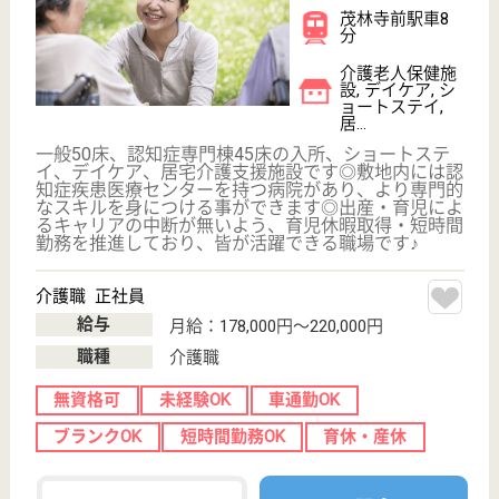
介護の転職支援サービスお申込み
30
簡単
登録
秒
保有資格を選択してくださ
誕生年を入
い
誕生年
必須
保有資格
必須
初任者研修
実務者研修
(ヘルパー2級)
(ヘルパー1級)
介護福祉士
社会福祉士
戻る
ケアマネジャー
PT
次のステッ
OT
その他・なし