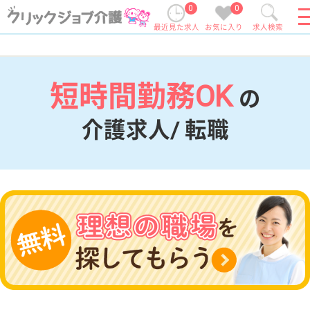
0
0
最近見た求人
お気に入り
求人検索
短時間勤務OK
の
介護求人/ 転職
現在の検索条件
変更
エリア・駅
短時間勤務OK
変更
こだわり条件