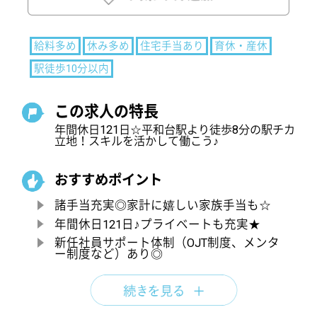
おすすめポイント
諸手当充実◎家計に嬉しい家族手当も☆
年間休日121日♪プライベートも充実★
新任社員サポート体制（OJT制度、メンタ
ー制度など）あり◎
募集詳細
サービス種類
介護付有料老人ホーム
募集職種
介護職
給与
給料多め
月給：250,000円〜294,500円