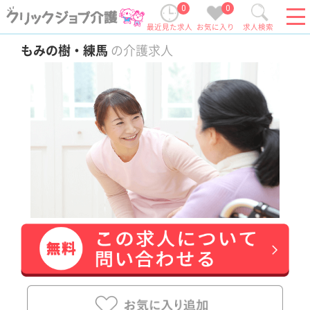
0
0
最近見た求人
お気に入り
求人検索
もみの樹・練馬
の介護求人
給料多め
休み多め
住宅手当あり
育休・産休
駅徒歩10分以内
この求人の特長
年間休日121日☆平和台駅より徒歩8分の駅チカ
立地！スキルを活かして働こう♪