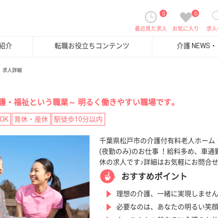
0
0
最近見た求人
お気に入り
求人
紹介
転職お役立ちコンテンツ
介護 NEWS
求人詳細
護・福祉という職業～ 明るく働きやすい職場です。
OK
育休・産休
駅徒歩10分以内
千葉県松戸市の介護付有料老人ホーム
(夜勤のみ)のお仕事 ！給料多め、車通
休の求人です♪詳細はお気軽にお問合
おすすめポイント
理想の介護、一緒に実現しませ
必要なのは、あなたの明るい笑