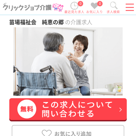
0
0
最近見た求人
お気に入り
求人検索
苗場福祉会 純恵の郷
の介護求人
未経験OK
車通勤OK
育休・産休
この求人の特長
純恵の郷は全国で医療福祉サービスを提供して
いる湖山医療福祉グループの一員です。
おすすめポイント