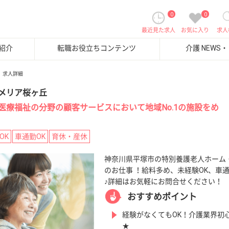
0
0
最近見た求人
お気に入り
求人
紹介
転職お役立ちコンテンツ
介護 NEWS
求人詳細
メリア桜ヶ丘
医療福祉の分野の顧客サービスにおいて地域No.1の施設をめ
OK
車通勤OK
育休・産休
神奈川県平塚市の特別養護老人ホーム
のお仕事 ！給料多め、未経験OK、車
♪詳細はお気軽にお問合せください！
おすすめポイント
経験がなくてもOK！介護業界初
★