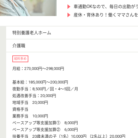
車通勤OKなので、毎日の出勤が
産休・育休あり！働くママさん
特別養護老人ホーム
介護職
給料多め
月給：273,000円〜298,000円
基本給：185,000円〜200,000円
夜勤手当：8,500円／回・4〜5回／月
処遇改善手当：20,000円
地域手当 20,000円
資格手当
業務手当 10,000円
ベースアップ等支援加算① 8,000円
ベースアップ等支援加算② 6,000円
扶養手当 20歳未満の子（1名）10,000円 （2名以上）20,000円