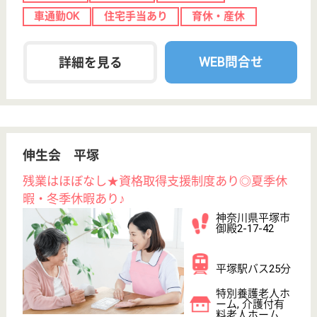
未経験OK
車通勤OK
育休・産休
WEB問合せ
詳細を見る
悠悠みらい
神奈川県平塚市
入野70
平塚駅バス19分
介護付有料老人
ホーム
神奈川県の悠悠みらいは、介護付有料老人ホームを運
営しています。 ぜひ各求人をご覧ください。
看護職 パート(日勤のみ)
給与
時給：1,600円〜1,800円
職種
看護職
給料多め
車通勤OK
育休・産休
WEB問合せ
詳細を見る