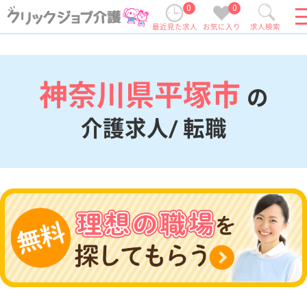
0
0
最近見た求人
お気に入り
求人検索
神奈川県平塚市
の
介護求人/ 転職
現在の検索条件
神奈川県/平塚市
変更
エリア・駅
変更
こだわり条件