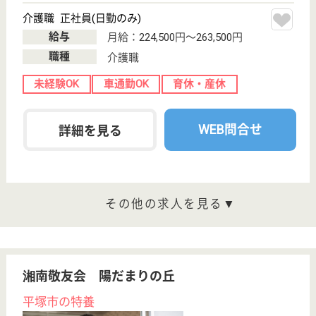
ログラムを推進しております。
看護職 正社員(日勤のみ)
給与
月給：290,000円
職種
看護職
育休・産休
託児所あり
WEB問合せ
詳細を見る
介護職 正社員
給与
月給：245,512円〜389,112円
職種
介護職
無資格可
車通勤OK
ブランクOK
育休・産休
託児所あり
WEB問合せ
詳細を見る
その他の求人を見る