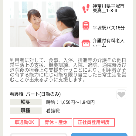
その他の求人を見る
ここち平塚
無資格未経験歓迎☆資格取得支援制度あり♪キャリ
アアップ制度や研修制度が充実◎
神奈川県平塚市
四之宮2-11-37
平塚駅バス6分
介護付有料老人
ホーム
JR東海道線平塚駅からバス6分！200以上の高齢者向
けホームを全国展開、業界最大手ベネッセが運営する
有料老人ホームです！大手ならではの充実した福利厚
生・研修制度・教育制度が整っています♪
サービススタッフ／経験者採用3 正社員
給与
月給：282,500円
職種
介護職
育休・産休
寮あり
WEB問合せ
詳細を見る