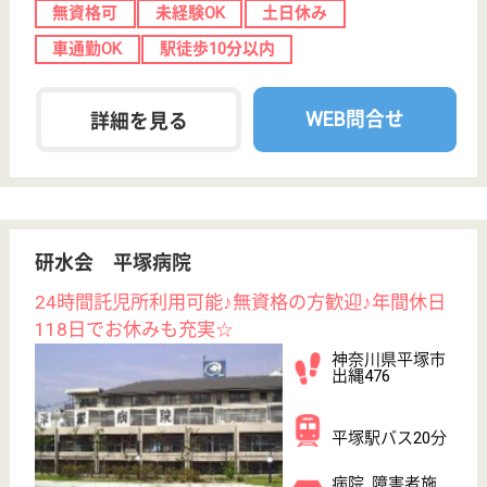
職種
介護職
未経験OK
車通勤OK
育休・産休
託児所あり
WEB問合せ
詳細を見る
恵伸会 サンレジデンス湘南
資格取得支援制度あり★24時間看護師常駐で夜間
帯も安心♪無料駐車場完備で通勤ラクラク◎
神奈川県平塚市
田村2-11-5
寒川駅車12分
特別養護老人ホ
ーム, デイサー
ビス, ショート
ステイ...
充実した設備と経験豊かなスタッフ、 そして冨士が
望める美しい風景が自慢です！ 私たちのモットー
は、“笑顔”。 いつでもどんなときでもお客様の立場に
立って、 真心をこめて生活のお手伝いをさせていた
だきます！
介護職 正社員