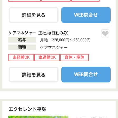
車通勤OK
住宅手当あり
育休・産休
WEB問合せ
詳細を見る
伸生会 平塚
残業はほぼなし★資格取得支援制度あり◎夏季休
暇・冬季休暇あり♪
神奈川県平塚市
御殿2-17-42
平塚駅バス25分
特別養護老人ホ
ーム, 介護付有
料老人ホーム,
デイサ...
家庭的な環境の中で自分らしい生活が送れるように支
援することを目標としています！
看護師 正社員(日勤のみ)
給与
月給：260,000円〜309,700円
職種
看護職
土日休み
車通勤OK
住宅手当あり