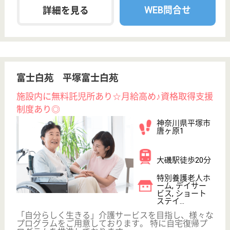
サービススタッフ／経験者採用1 正社員
給与
月給：267,500円
職種
介護職
給料多め
育休・産休
寮あり
WEB問合せ
詳細を見る
その他の求人を見る
サニーライフ平塚御殿
無資格未経験歓迎☆資格取得支援制度あり♪定年
65歳で長くキャリア継続できます◎
神奈川県平塚市
御殿1-32-32
平塚駅バス16分
住宅型有料老人
ホーム
テレビCMでお馴染み、全国展開の大手川島コーポレ