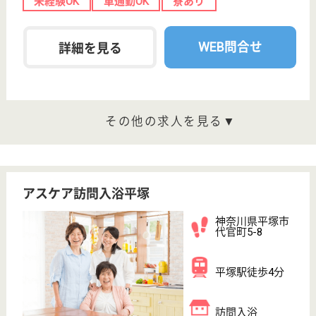
設
入院から治療、リハビリテーション、そして社会復帰
までスタッフ全員が患者さん１人ひとりの人格を尊重
しながら支え、ご家族からも厚い信頼をいただいてい
ます！
看護職 正社員
給与
月給：298,000円
職種
その他
給料多め
未経験OK
車通勤OK
託児所あり
WEB問合せ
詳細を見る
精神保健福祉士 正社員(日勤のみ)
給与
月給：206,816円〜264,816円
職種
その他
未経験OK
車通勤OK
WEB問合せ
詳細を見る