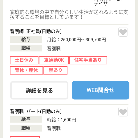
看護職 正社員(日勤のみ)
給与
月給：270,000円〜300,000円
職種
看護職
給料多め
車通勤OK
WEB問合せ
詳細を見る
サニーライフ平塚デイサービス
無資格未経験歓迎☆資格取得支援制度あり♪定年
65歳で長くキャリア継続できます◎
神奈川県平塚市
御殿1-25-12
平塚駅バス8分
デイサービス
テレビCMでお馴染み、全国展開の大手川島コーポレ
ーションが運営するデイサービスです！
看護職 パート(日勤のみ)