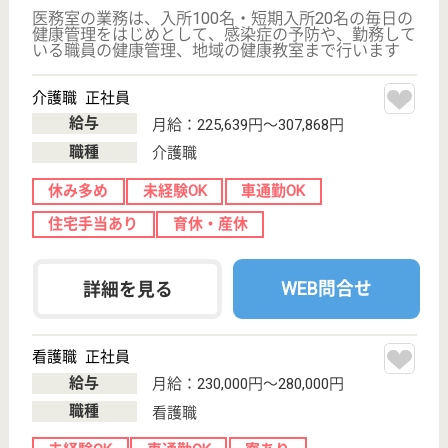
車通勤OK
駅徒歩10分以内
WEB問合せ
詳細を見る
介護職 正社員(日勤のみ)
給与
月給：230,000円
職種
介護職
無資格可
未経験OK
土日休み
車通勤OK
駅徒歩10分以内
WEB問合せ
詳細を見る
研水会 平塚病院
24時間託児所利用可能♪無資格の方歓迎♪年間休日
118日でお休みも充実☆
神奈川県平塚市
出縄476
平塚駅バス20分
病院, 障害者施