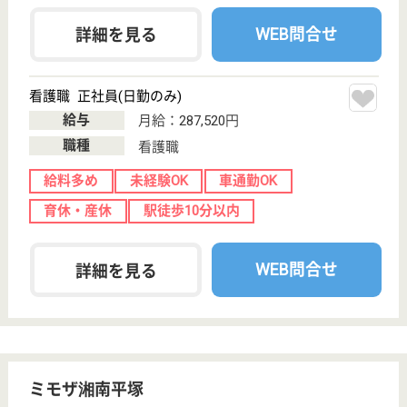
介護付有料老人
ホーム
200以上の高齢者向けホームを全国展開、業界最大手
ベネッセが運営する有料老人ホームです！大手ならで
はの充実した福利厚生・研修制度・教育制度が整って
います♪
常勤サービススタッフ 正社員
給与
月給：235,700円〜260,000円
職種
介護職
育休・産休
寮あり
WEB問合せ
詳細を見る
サービススタッフ／経験者採用3 正社員
給与
月給：282,500円
職種
介護職
育休・産休
寮あり
WEB問合せ
詳細を見る