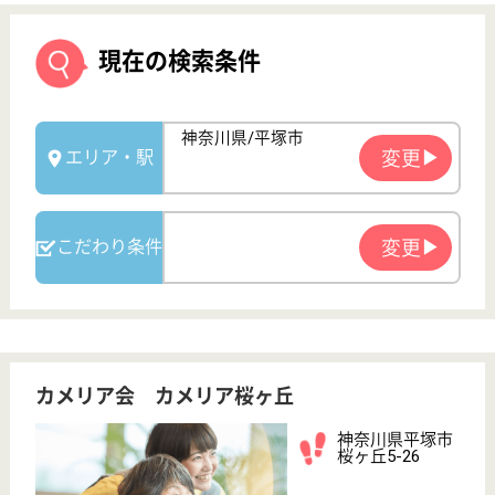
カメリア会 カメリア桜ヶ丘
神奈川県平塚市
桜ヶ丘5-26
平塚駅バス15分
特別養護老人ホ
ーム, ショート
ステイ, 居宅介
護支援...
社会福祉法人カメリア会が設置、運営する特別養護老
人ホーム カメリア桜ヶ丘（以下「施設」という。）
が行う介護福祉施設サービス の適正な運営を確保す
るために人員及び、管理運営に関する事項を定め、施
設の管理者及び職員が要介護状態にある高齢者に対
し、適切 なサービスを提供することを目的としま
す。
介護職 正社員
給与
月給：273,000円〜298,000円
職種
介護職
給料多め
未経験OK
車通勤OK
育休・産休