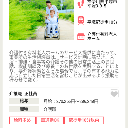
育休・産休
寮あり
WEB問合せ
詳細を見る
看護職 パート(日勤のみ)
給与
時給：1,600円
職種
看護職
車通勤OK
WEB問合せ
詳細を見る
その他の求人を見る
ここち平塚弐番館
無資格未経験歓迎☆資格取得支援制度あり♪キャリ
アアップ制度や研修制度が充実◎
神奈川県平塚市
黒部丘12-34
平塚駅徒歩19分