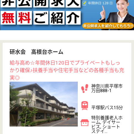
未経験OK
車通勤OK
寮あり
WEB問合せ
詳細を見る
その他の求人を見る
アスケア訪問入浴平塚
神奈川県平塚市
代官町5-8
平塚駅徒歩4分
訪問入浴
神奈川県のアスケア訪問入浴平塚は、訪問入浴を運営
しています。 ぜひ各求人をご覧ください。
介護職 パート(日勤のみ)
給与
時給：1,315円〜1,375円
職種
介護職
給料多め
未経験OK
土日休み