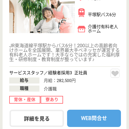
保有資格を選択してくださ
誕生年を入
い
誕生年
必須
保有資格
必須
初任者研修
実務者研修
(ヘルパー2級)
(ヘルパー1級)
介護福祉士
社会福祉士
戻る
ケアマネジャー
PT
次のステッ
OT
その他・なし
次のステップへ
神奈川県平塚市で人気の求人特集