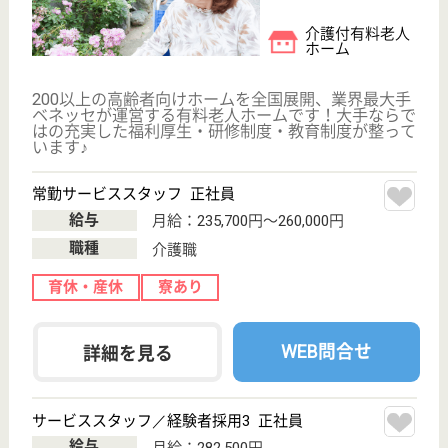
住宅型有料老人
ホーム
福寿ひらつか田村は、料金設定がリーズナブル。要介
護認定を受けられた方が入居されています。入居者様
に寄り添った介護、医療機関との連携が重要と考え、
スタッフが皆様の健康管理を徹底しています◎また、
併設されたデイサービス行われている豊富なレクリエ
ーションはスタッフが企画。皆様に楽しんでいただい
て好評です。
介護職 正社員
給与
月給：186,816円〜191,888円
職種
介護職
住宅手当あり
育休・産休
寮あり
WEB問合せ
詳細を見る
もっとみる（21-36 件 /36 件）
現在の検索条件