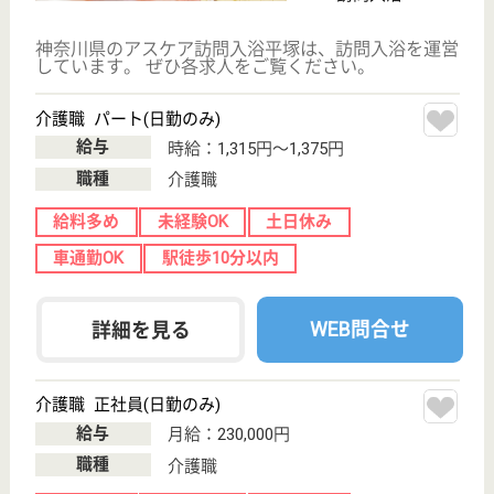
その他の求人を見る
ビータスホーム
神奈川県平塚市
御殿4-1-33
平塚駅バス15分
介護付有料老人
ホーム
平塚、大磯、茅ヶ崎、藤沢に中心に介護福祉サービス
を提供をする施設の1つです、本社平塚の株式会社メ
ディカルライフケアが運営
管理職 正社員(日勤のみ)
給与
月給：275,000円
職種
管理職（管理者・施設長）
給料多め
車通勤OK
育休・産休
WEB問合せ
詳細を見る
介護職 正社員
給与
月給：215,000円〜255,000円