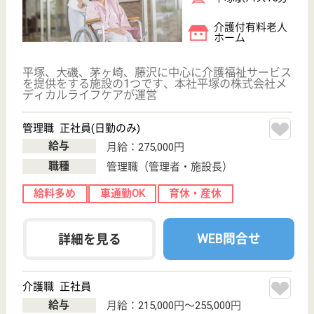
WEB問合せ
詳細を見る
エクセレント平塚
神奈川県平塚市
平塚3-9-5
平塚駅徒歩10分
介護付有料老人
ホーム
介護付き有料老人ホームのサービス提供に当たって、
事業所の生活相談員は、サービス計画に基づき、入
浴・排泄・食事等の介護その他の日常生活上のお世
話、機能訓練及び療養上のお世話を実践することによ
り、要介護状態となった場合でも、その有する能力に
応じ自立した日常生活を営むことが出来るよう援助を
行わせて戴く。
介護職 正社員
給与
月給：270,256円〜286,248円
職種
介護職
給料多め
車通勤OK
駅徒歩10分以内