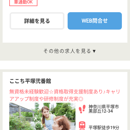
給与
時給：1,500円〜1,700円
職種
看護職
未経験OK
育休・産休
WEB問合せ
詳細を見る
看護職 正社員(日勤のみ)
給与
月給：270,000円〜300,000円
職種
看護職
給料多め
未経験OK
住宅手当あり
育休・産休
WEB問合せ
詳細を見る
福寿ひらつか田村
神奈川県平塚市
田村6-15-24
平塚駅バス28分,
本厚木駅バス26
分