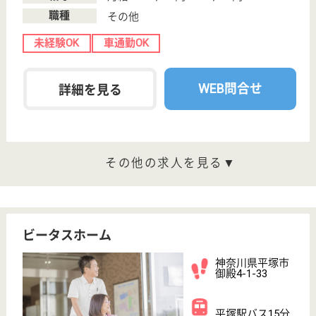
神奈川県平塚市
岡崎4015-1
平塚駅バス25分
特別養護老人ホ
ーム, ショート
ステイ
平塚駅からバスに乗り、矢崎バス停にて下車してから
徒歩で7分の場所に位置しています◎未経験の方も、
ブランクを持っている方でも安心して働ける様な体制
を整えております☆公休の他、有給休暇や夏期冬期休
暇も用意していますのでプライベートと両立しながら
しっかりと仕事に専念することができます♪
介護職 正社員
給与
月給：251,000円〜310,000円
職種
介護職
給料多め
未経験OK
車通勤OK
住宅手当あり
ブランクOK
育休・産休
WEB問合せ
詳細を見る
ケアマネジャー 正社員(日勤のみ)
給与
月給：228,000円〜258,000円
職種
ケアマネジャー
未経験OK
車通勤OK
育休・産休