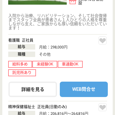
給与
月給：248,000円〜263,500円
職種
介護職
給料多め
未経験OK
車通勤OK
育休・産休
WEB問合せ
詳細を見る
介護職 正社員(日勤のみ)
給与
月給：224,500円〜263,500円
職種
介護職
未経験OK
車通勤OK
育休・産休
WEB問合せ
詳細を見る
その他の求人を見る
湘南敬友会 陽だまりの丘
平塚市の特養