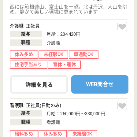
日でプライベートも充実♪
神奈川県平塚市
高村203-1
平塚駅徒歩30分
デイサービス,
居宅介護支援事
業所
アビリティーズ・デイサービス湘南高村は、利用者様
のライフサイクルに合わせて5時間、7時間利用の2種
類のサービス提供時間があります。イベントは納涼祭
や運動会など盛りだくさん！「元気をつくる、元気を
保つプログラム」として、理学療法士の考案したグル
ープ訓練やボランティアによる趣味活動などを行なっ
ています☆
介護職 契約社員(日勤のみ)
給与
月給：217,816円〜244,888円
職種
介護職
未経験OK
育休・産休
WEB問合せ
詳細を見る
介護職 正社員(日勤のみ)
給与
月給：215,000円〜252,000円
職種
介護職