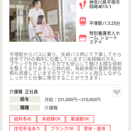
つちや社会福祉会 ローズヒル
平塚市の西部丘陵地帯にある特養
神奈川県平塚市
土屋2198-7
平塚駅バス20分
特別養護老人ホ
ーム, デイサー
ビス, 地域包括
支援セ...
西には箱根連山、富士山を一望。北は丹沢、大山を眺
め、静かで美しい環境に恵まれています
介護職 正社員
給与
月給：204,420円
職種
介護職
休み多め
未経験OK
車通勤OK
住宅手当あり
育休・産休
WEB問合せ
詳細を見る
看護職 正社員(日勤のみ)
給与
月給：250,000円〜330,000円
職種
看護職
給料多め
休み多め
未経験OK