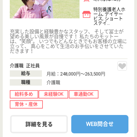
退院後の療養上の支援を行うことにより、利用者がそ
の有する能力に応じ可能な限り自立した日常生活を営
むことが出来るように支援します。
看護職 パート(日勤のみ)
給与
時給：1,650円〜1,840円
職種
看護職
車通勤OK
育休・産休
正社員登用制度
WEB問合せ
詳細を見る
富士白苑 平塚富士白苑
施設内に無料託児所あり☆月給高め♪資格取得支援
制度あり◎
神奈川県平塚市
唐ヶ原1
大磯駅徒歩20分
特別養護老人ホ
ーム, デイサー
ビス, ショート
ステイ...
「自分らしく生きる」介護サービスを目指し、様々な
プログラムをご用意しております。 特に自宅復帰プ