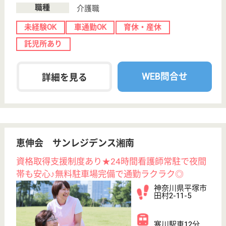
WEB問合せ
詳細を見る
看護職 正社員(日勤のみ)
給与
月給：287,520円
職種
看護職
給料多め
未経験OK
車通勤OK
育休・産休
駅徒歩10分以内
WEB問合せ
詳細を見る
ミモザ湘南平塚
神奈川県平塚市
東真土1-8-3
平塚駅バス15分
介護付有料老人
ホーム
利用者に対して、食事、入浴、排泄等の介護その他日
常生活上の支援、機能訓練、入院、退院、通院時及び