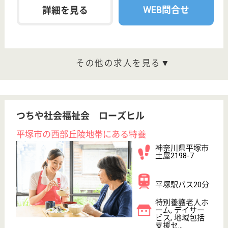
平塚あさひ会 れんげの郷
全室個室の特養
神奈川県平塚市
公所705-1
平塚駅車17分
特別養護老人ホ
ーム, デイサー
ビス
2005年秋に開設した「れんげの郷」では、通所利用
のデイサービスと特別養護老人ホームとしての入所サ
ービスを提供します
看護職 パート(日勤のみ)
給与
時給：1,600円
職種
看護職
車通勤OK
正社員登用制度
WEB問合せ
詳細を見る
アビリティーズ・デイサービス湘南高村
日勤のみのお仕事☆日曜固定休み、年間休日118