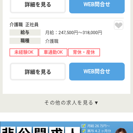
かり確保♪扶養手当や住宅手当などの各種手当も充
実◎
神奈川県平塚市
万田888-1
平塚駅バス15分
特別養護老人ホ
ーム, デイサー
ビス, ショート
ステイ...
医務室の業務は、入所100名・短期入所20名の毎日の
健康管理をはじめとして、感染症の予防や、勤務して
いる職員の健康管理、地域の健康教室まで行います
介護職 正社員
給与
月給：225,639円〜307,868円
職種
介護職
休み多め
未経験OK
車通勤OK
住宅手当あり
育休・産休
WEB問合せ
詳細を見る
看護職 正社員
給与
月給：230,000円〜280,000円
職種
看護職