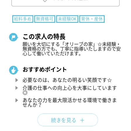
おすすめポイント
必要なのは、あなたの明るい笑顔です☆
介護の仕事への向上心を大事にしています
◎
あなたの力を最大限活かせる環境で働きま
せんか？
募集詳細
サービス種類
グループホーム
募集職種
介護職
給与
給料多め
月給：271,250円〜328,750円