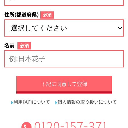
サイトマップ
利用規約
プライバシーポリシー
運営会社
看護師の求人・転職なら
採用ご担当者様へ
『クリックジョブ看護』
介護職求人支援サービス『クリックジョブ介護』運営会社:
ライフワンズ株式会社 ( 厚生労働大臣許可 )13- ユ -303765
Copyright©LifeOnes Ltd. All Rights Reserved