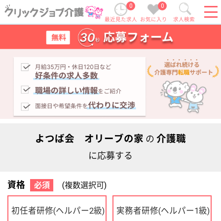
0
0
最近見た求人
お気に入り
求人検索
よつば会 オリーブの家
介護職
の
に応募する
資格
必須
(複数選択可)
初任者研修
実務者研修
(ヘルパー2級)
(ヘルパー1級)
介護福祉士
社会福祉士
ケアマネジャー
PT
OT
その他・なし