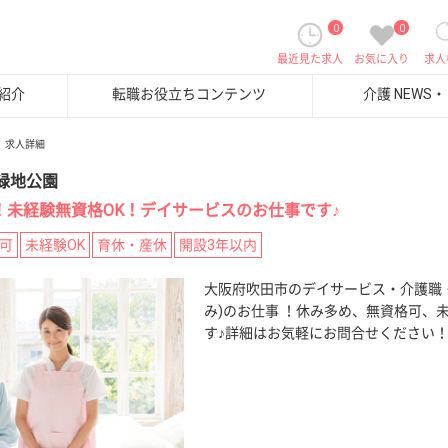
0
0
最近見た求人
お気に入り
求人
紹介
転職お役立ちコンテンツ
介護 NEWS
求人詳細
緑地公園
日！未経験無資格OK！デイサービスのお仕事です♪
可
未経験OK
育休・産休
開設3年以内
大阪府吹田市のデイサービス・介護職
み)のお仕事 ！休み多め、無資格可、
す♪詳細はお気軽にお問合せください