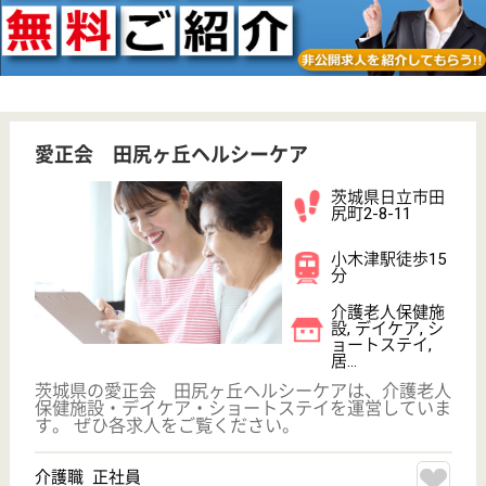
その他の求人を見る
聖愛会 聖愛園千石デイサービスセンター
茨城県日立市千
石町1-7-6
常陸多賀駅徒歩
6分
デイサービス,
居宅介護支援事
業所
茨城県の聖愛会 聖愛園千石デイサービスセンター
は、デイサービス・居宅介護支援事業所を運営してい
ます。 ぜひ各求人をご覧ください。
ケアマネジャー（準職員） 契約社員
給与
時給：1,500円
職種
ケアマネジャー
給料多め
未経験OK
車通勤OK
育休・産休
託児所あり
駅徒歩10分以内