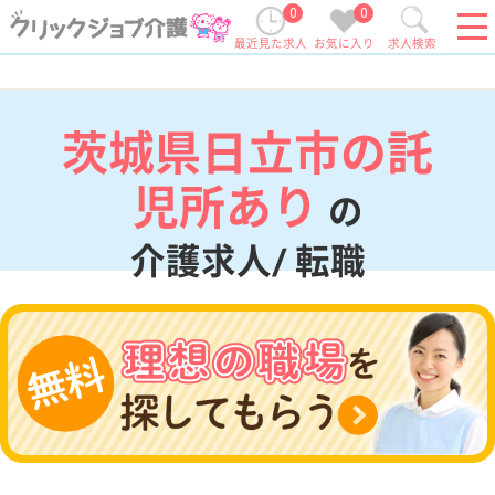
0
0
最近見た求人
お気に入り
求人検索
茨城県日立市の託
児所あり
の
介護求人/ 転職
現在の検索条件
茨城県/日立市
変更
エリア・駅
託児所あり
変更
こだわり条件