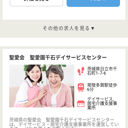
理学療法士 正社員(日勤のみ)
給与
月給：220,000円
職種
リハビリ職（理学療法士）
未経験OK
車通勤OK
育休・産休
託児所あり
WEB問合せ
詳細を見る
ツクイ日立金沢
茨城県日立市金
沢町1-2-1
常陸多賀駅徒歩
14分
デイサービス,
その他
茨城県のツクイ日立金沢は、デイサービス・その他を
運営しています。 ぜひ各求人をご覧ください。
看護職 正社員(日勤のみ)
給与
月給：226,500円〜230,500円