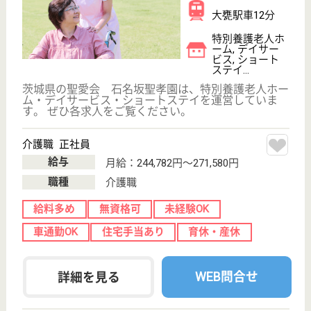
介護職 パート(日勤夜勤あり)
給与
時給：1,100円〜1,500円
職種
介護職
給料多め
無資格可
未経験OK
車通勤OK
寮あり
託児所あり
WEB問合せ
詳細を見る
その他の求人を見る
愛正会 田尻ヶ丘ヘルシーケア
茨城県日立市田
尻町2-8-11