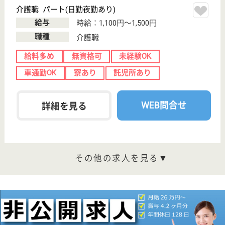
小木津駅徒歩15
分
介護老人保健施
設, デイケア, シ
ョートステイ,
居...
茨城県の愛正会 田尻ヶ丘ヘルシーケアは、介護老人
保健施設・デイケア・ショートステイを運営していま
す。 ぜひ各求人をご覧ください。
介護職 正社員
給与
月給：168,610円〜248,680円
職種
介護職
無資格可
車通勤OK
住宅手当あり
育休・産休
託児所あり
WEB問合せ
詳細を見る
作業療法士 正社員(日勤のみ)
給与
月給：273,400円〜343,300円
職種
リハビリ職（作業療法士）
給料多め
未経験OK
車通勤OK
育休・産休
託児所あり
WEB問合せ
詳細を見る