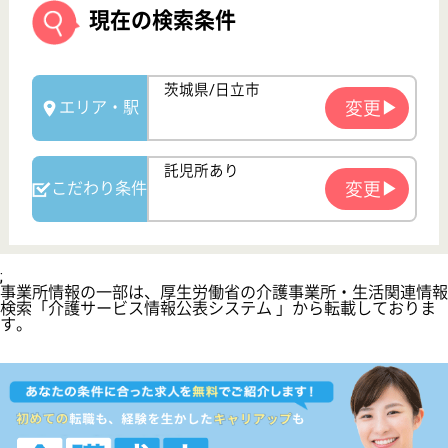
サイトマップ
利用規約
プライバシーポリシー
運営会社
採用ご担当者様へ
お知らせ
看護師の求人・転職なら
『クリックジョブ看護』
介護職求人支援サービス『クリックジョブ介護』運営会社:
ライフワンズ株式会社 ( 厚生労働大臣許可 )13- ユ -303765
Copyright©LifeOnes Ltd. All Rights Reserved
?>