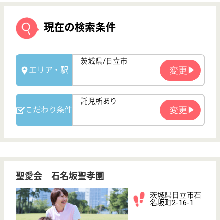
聖愛会 石名坂聖孝園
茨城県日立市石
名坂町2-16-1
大甕駅車12分
特別養護老人ホ
ーム, デイサー
ビス, ショート
ステイ...
茨城県の聖愛会 石名坂聖孝園は、特別養護老人ホー
ム・デイサービス・ショートステイを運営していま
す。 ぜひ各求人をご覧ください。
介護職 正社員
給与
月給：244,782円〜271,580円
職種
介護職
給料多め
無資格可
未経験OK
車通勤OK
住宅手当あり
育休・産休
WEB問合せ
詳細を見る