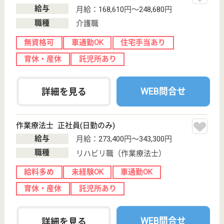
WEB問合せ
詳細を見る
愛正会 田尻ヶ丘病院
閑静な住宅街に位置する病院
茨城県日立市田
尻町3-24-1
小木津駅徒歩18
分
病院
地域密着型の療養メインの静かな病院
看護助手 正社員(日勤のみ)
給与
月給：202,728円〜227,728円
職種
その他
無資格可
未経験OK
車通勤OK
育休・産休
寮あり
託児所あり
WEB問合せ
詳細を見る