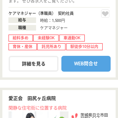
職種
看護職
育休・産休
託児所あり
WEB問合せ
詳細を見る
現在の検索条件
茨城県/日立市
変更
エリア・駅
託児所あり
変更
こだわり条件
;
事業所情報の一部は、厚生労働省の介護事業所・生活関連情報
検索「介護サービス情報公表システム 」から転載しておりま
す。