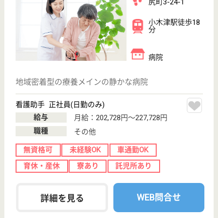
介護の転職支援サービスお申込み
30
簡単
登録
秒
保有資格を選択してくださ
誕生年を入
い
誕生年
必須
保有資格
必須
初任者研修
実務者研修
(ヘルパー2級)
(ヘルパー1級)
介護福祉士
社会福祉士
戻る
ケアマネジャー
PT
次のステッ
OT
その他・なし