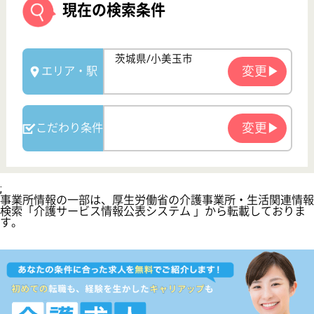
プライバシーポリシー
運営会社
採用ご担当者様へ
お知らせ
看護師の求人・転職なら
『クリックジョブ看護』
介護職求人支援サービス『クリックジョブ介護』運営会社:
ライフワンズ株式会社 ( 厚生労働大臣許可 )13- ユ -303765
Copyright©LifeOnes Ltd. All Rights Reserved
?>