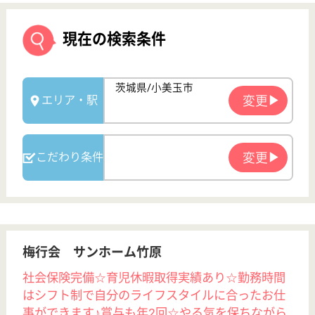
梅行会 サンホーム竹原
社会保険完備☆育児休暇取得実績あり☆勤務時間
はシフト制で自分のライフスタイルに合ったお仕
事ができます♪賞与も年2回☆やる気を保ちながら
仕事が出来る職場です！
茨城県小美玉市
竹原405-6
羽鳥駅車13分
特別養護老人ホ
ーム, デイサー
ビス, ショート
ステイ...
残業時間も少なく無理なく仕事を続けたい人、子育て
中の人、子育てをしながら仕事を続けていきたい人に
オススメな職場☆地域の方々と交流したり季節のイベ
ントを行なったりと和気あいあいとした雰囲気です◎
職員同士も仲が良く、円滑な連携を取るための取り組
みも行なっているので安心して働けます♪
介護支援専門員 正社員(日勤のみ)
給与
月給：190,000円〜220,000円
職種
ケアマネジャー