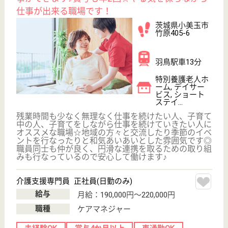
未経験OK
賞与4か月以上
車通勤OK
育休・産休
WEB問合せ
詳細を見る
生活相談員 正社員(日勤のみ)
給与
月給：192,000円〜224,000円
職種
生活相談員
未経験OK
賞与4か月以上
車通勤OK
育休・産休
WEB問合せ
詳細を見る
その他の求人を見る