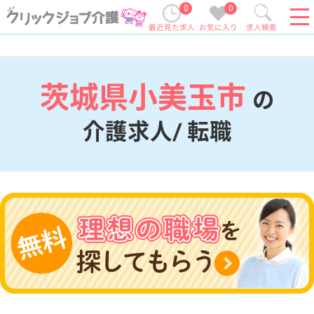
0
0
最近見た求人
お気に入り
求人検索
茨城県小美玉市
の
介護求人/ 転職
現在の検索条件
茨城県/小美玉市
変更
エリア・駅
変更
こだわり条件