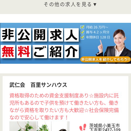
WEB問合せ
詳細を見る
敬山会 たまりメリーホーム
茨城県小美玉市
上玉里50-124
高浜駅車7分
障害者施設, 障
害者支援施設
（通所）
茨城県の敬山会 たまりメリーホームは、障害者施
設・障害者支援施設（通所）を運営しています。 ぜ
ひ各求人をご覧ください。
生活支援員 正社員
給与
月給：206,300円〜263,428円
職種
その他
給料多め
無資格可
未経験OK
賞与4か月以上
車通勤OK
育休・産休
WEB問合せ
詳細を見る