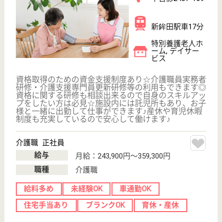
健甦会 小美玉敬愛の杜
茨城県小美玉市
中台148
石岡駅車14分
介護老人保健施
設, デイケア, シ
ョートステイ,
居...
茨城県の健甦会 小美玉敬愛の杜は、介護老人保健施
設・デイケア・ショートステイを運営しています。
ぜひ各求人をご覧ください。
介護職 正社員(日勤のみ)
給与
月給：202,104円〜209,160円
職種
介護職
無資格可
未経験OK
車通勤OK
住宅手当あり
育休・産休
WEB問合せ
詳細を見る