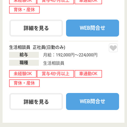
武仁会 百里サンハウス
資格取得のための資金支援制度あり☆施設内に託
児所もあるので子供を預けて働きたい方も、働き
ながら資格を取りたい方も大歓迎☆社会保険完備
なので安心して働けます！
茨城県小美玉市
下吉影2437-109
新鉾田駅車17分
特別養護老人ホ
ーム, デイサー
ビス
資格取得のための資金支援制度あり☆介護職員実務者
研修・介護支援専門員更新研修等の利用もできます◎
資格に関する研修も相談出来るので自身のスキルアッ
プをしたい方は必見☆施設内には託児所もあり、お子
様と一緒に出勤して仕事ができます♪産休や育児休暇
制度も充実しているので安心して働けます♪
介護職 正社員
給与
月給：243,900円〜359,300円
職種
介護職
給料多め
未経験OK
車通勤OK
住宅手当あり
ブランクOK
育休・産休