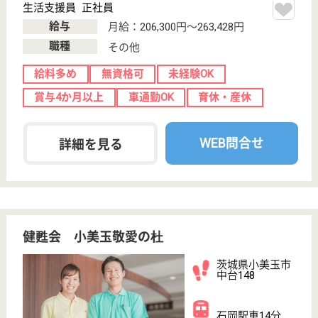
未経験OK
車通勤OK
育休・産休
託児所あり
WEB問合せ
詳細を見る
ハートワン小川
茨城県小美玉市
野田1339-1
石岡駅車24分
介護付有料老人
ホーム
茨城県のハートワン小川は、介護付有料老人ホームを
運営しています。 ぜひ各求人をご覧ください。
介護支援専門員 パート(日勤のみ)
給与
時給：1,300円
職種
ケアマネジャー
未経験OK
車通勤OK
育休・産休
WEB問合せ
詳細を見る