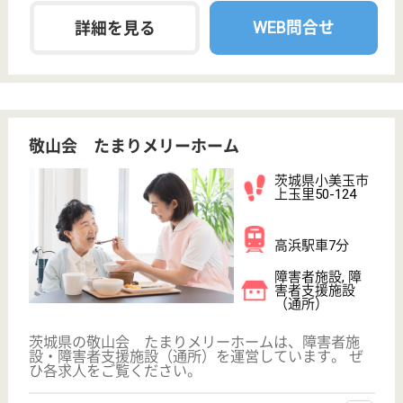
陽康会 あいおんの里羽鳥
茨城県小美玉市
羽刈653-7
羽鳥駅徒歩30分
特別養護老人ホ
ーム, デイサー
ビス, ショート
ステイ
茨城県の陽康会 あいおんの里羽鳥は、特別養護老人
ホーム・デイサービス・ショートステイを運営してい
ます。 ぜひ各求人をご覧ください。
介護職 正社員
給与
月給：214,000円〜328,000円
職種
介護職
車通勤OK
育休・産休
託児所あり
WEB問合せ
詳細を見る
看護職 パート(日勤のみ)
給与
時給：1,300円〜1,500円
職種
看護職