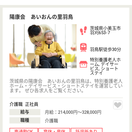
;
事業所情報の一部は、厚生労働省の介護事業所・生活関連情報
検索「介護サービス情報公表システム 」から転載しておりま
す。
介護の転職支援サービスお申込み
30
簡単
登録
秒
保有資格を選択してくださ
誕生年を入
い
誕生年
必須
保有資格
必須