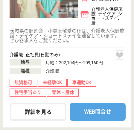
看護スタッフ パート(日勤のみ)
給与
時給：1,350円〜1,500円
職種
看護職
未経験OK
車通勤OK
ブランクOK
短時間勤務OK
WEB問合せ
詳細を見る
その他の求人を見る
現在の検索条件
茨城県/小美玉市
変更
エリア・駅
変更
こだわり条件