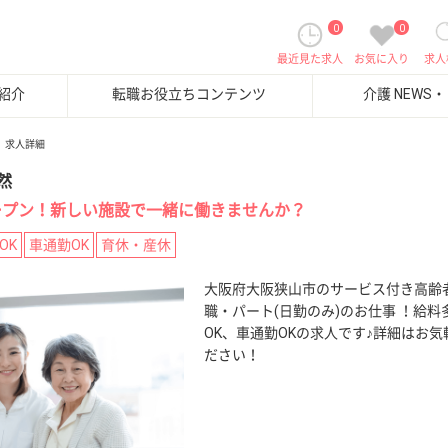
0
0
最近見た求人
お気に入り
求人
紹介
転職お役立ちコンテンツ
介護 NEWS
求人詳細
然
月オープン！新しい施設で一緒に働きませんか？
OK
車通勤OK
育休・産休
大阪府大阪狭山市のサービス付き高齢
職・パート(日勤のみ)のお仕事 ！給料
OK、車通勤OKの求人です♪詳細はお
ださい！