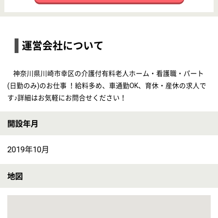
■年間休日120日以上◎研修制度が充実☆定期勉強会もあり♪チームで支えるやりがいのある仕事です。
【訪問看護師】リカバリースマイル駒岡サテライト
給与
月給：324,600円〜349,100円 基本給：231,000円〜253,000円 固定残業代：あり 月10時間分 23,600円 資格手当：15,000円 訪問特別手当 25,000円 オンコール待手当 一律30,000円 精勤手当 10,000円 住宅手当 （近隣者のみ）10,000円 技能手当 （修士課程、博士課程修了者対象）10,000円～20,000円 （固定残業代）23,600円～26,100円 昇給：あり 年1回 1,000円～3,000円／月 給与支払日：毎月末日締 翌月25日支払い
勤務地
神奈川県横浜市鶴見区駒岡4-21-1
職種
訪問看護師
雇用形態
正社員(日勤のみ)
給料多め
休み多め
土日休み
車通勤OK
育休・産休