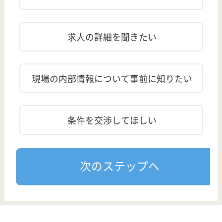
訂正依頼
この求人について、訂正箇所がある場合は
こちら
からご連
絡ください。
この求人は最終確認日の段階では募集を行っておりま
せん。また、最新の求人状況は異なる可能性もありま
す ので、お気軽にお問い合わせください。
近くのおすすめ求人
【武蔵小杉(神奈川県)】
■【川崎市中原区】フローレンスケア武蔵小杉にて、定期巡回の日勤専門介護福祉士募集♪月10回休み♪