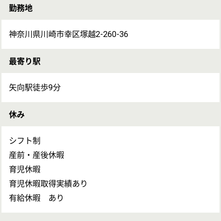
備考
加入保険：厚生年金、健康保険、雇用保険、労災保険
試用期間：なし
通勤：車通勤可 通勤手当月上限 50,000円まで支給
入居可能住宅：単身用 なし 家庭用 なし
受動喫煙対策：屋内禁煙 ※（敷地内屋外に喫煙場所設
置）
雇用期間：あり 6ヶ月、契約更新あり 期間180日
求人についてのお問い合わせ
お問い合わせの内容を選択
保有資格を
い
必須
保有資格
必須
初任者研修
(ヘルパー2級)
求人に応募したい
介護福祉士
求人の募集情報について確認したい