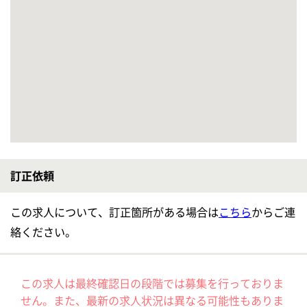
【新綱島(神奈川県)】
■年間休日120日以上◎賞与年4回☆マイカー・バイク・自転車通勤OK♪管理者募集♪
【訪問看護の管理者】リカバリースマイル駒岡サテライト
給与
月給：412,000円〜433,000円 基本給：282,000円〜303,000円 資格手当：15,000円 役職手当 50,000円 住宅手当 （近隣者のみ）10,000円 訪問特別手当 25,000円 待機手当 40,000円 精勤手当 10,000円 ※「待機手当」＝「管理者オンコール待機手当」 昇給：あり 年1回 1,000円～3,000円／月 給与支払日：毎月末日締 翌月25日支払い
勤務地
神奈川県横浜市鶴見区駒岡4-21-1
職種
訪問看護の管理者
雇用形態
正社員(日勤のみ)
給料多め
休み多め
土日休み
車通勤OK
育休・産休