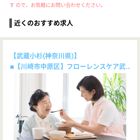
【武蔵新田(東京都)】
■年間休日120日！常勤ケアマネージャー募集！！今まで培ってきた知識やノウハウをソフィアメディで活かしませんか。
【ケアマネジャー】ソフィアケアプラン矢口
給与
年収：3,500,400円〜4,000,800円 基本給：236,869円〜270,731円 固定残業代：あり 月30時間分 54,831円 【経験年数と想定年収（手当込み）】 経験年数により想定年収が異なります ■未経験～経験1年まで：3,620,400円 ■経験1年以上：3,720,400円 昇給：あり 年1回 1.00％～5.00％／月 給与支払日：毎月末日締 翌月25日支払い
勤務地
東京都大田区矢口1-16-23
職種
ケアマネジャー
雇用形態
正社員(日勤のみ)
給料多め
休み多め
土日休み
育休・産休
駅徒歩10分以内