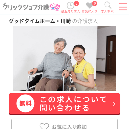
0
0
最近見た求人
お気に入り
求人検索
グッドタイムホーム・川崎
の介護求人
給料多め
車通勤OK
育休・産休
駅徒歩10分以内
この求人の特長
オンコール無し