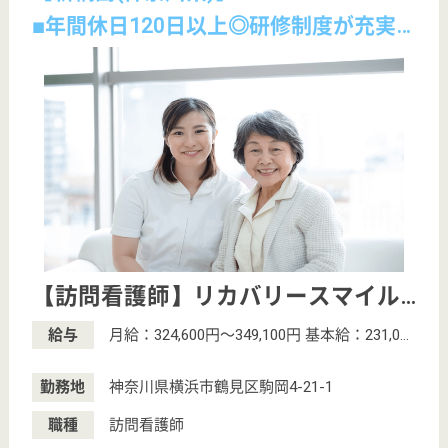
すべての求人情報(全4件)
サービス紹介
クリックジョブ介護とは
ご利用の流れ
公式LINE＠
お役立ち情報
転職ノウハウ
初めての介護転職
介護転職お悩み相談室
介護業界給与データ