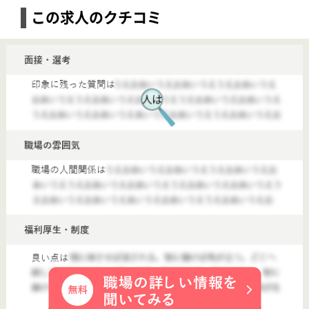
【日勤専門介護福祉士】名称非公開・定期巡回・夜間対応
給与
月給：249,700円 基本給：170,200円 資格手当：13,000円 処遇改善手当：59,500円 皆勤手当 3,000円～5,000円 役職手当 該当者支給 事業所手当 7,000円 《給与について：例》 ・介護福祉士：252,700円～ ※経験・能力考慮いたします。 昇給：あり 年1回 300円～／月 給与支払日：毎月10日締 当月27日支払い
勤務地
神奈川県川崎市中原区今井上町8-24
職種
日勤専門介護福祉士
雇用形態
正社員(日勤のみ)
給料多め
休み多め
車通勤OK
育休・産休
駅徒歩10分以内
【新綱島(神奈川県)】