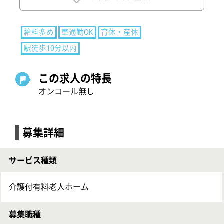
募集詳細
サービス種類
介護付有料老人ホーム
募集職種
看護職
給与
給料多め
時給：2,000円〜2,100円
応募資格
正看護師
准看護師
要経験
学歴不問