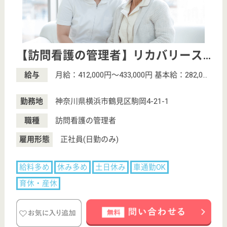
プライバシーポリシー
運営会社
採用ご担当者様へ
お知らせ
看護師の求人・転職なら
『クリックジョブ看護』
介護職求人支援サービス『クリックジョブ介護』運営会社:
ライフワンズ株式会社 ( 厚生労働大臣許可 )13- ユ -303765
Copyright©LifeOnes Ltd. All Rights Reserved