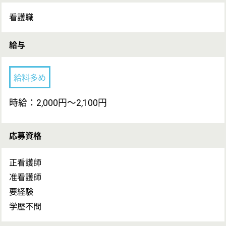
勤務地
神奈川県川崎市幸区塚越2-260-36
最寄り駅
矢向駅徒歩9分
休み
シフト制
産前・産後休暇
育児休暇
育児休暇取得実績あり
有給休暇 あり
仕事の内容
看護業務
雇用形態
パート(日勤のみ)