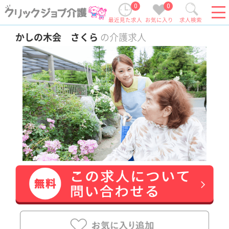
0
0
最近見た求人
お気に入り
求人検索
かしの木会 さくら
の介護求人
給料多め
車通勤OK
育休・産休
駅徒歩10分以内
この求人の特長
日曜はお休み♪日勤のみ◎支援相談員募集！