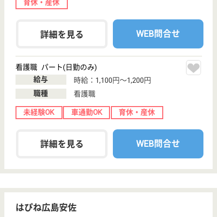
WEB問合せ
詳細を見る
三篠会 三篠園
広島県広島市安
佐北区白木町井
原1244
井原市駅徒歩14
分
特別養護老人ホ
ーム, デイサー
ビス, 居宅介護
支援事...
広島県の三篠会 三篠園は、特別養護老人ホーム・デ
イサービス・居宅介護支援事業所を運営しています。
ぜひ各求人をご覧ください。
介護職 正社員
給与
月給：199,976円〜231,976円
職種
介護職
無資格可
未経験OK
車通勤OK
住宅手当あり
育休・産休
WEB問合せ
詳細を見る