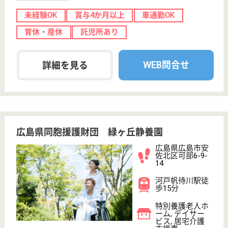
恵正会 ラシュールメゾンやすらぎ
広島県広島市安
佐北区可部5-9-3
河戸帆待川駅徒
歩10分
サービス付き高
齢者向け住宅,
居宅介護支援事
業所, ...
広島県の恵正会 ラシュールメゾンやすらぎは、サー
ビス付き高齢者向け住宅・居宅介護支援事業所・訪問
介護を運営しています。 ぜひ各求人をご覧くださ
い。
ケアマネジャー 正社員(日勤のみ)
給与
月給：203,000円〜237,480円
職種
ケアマネジャー
未経験OK
土日休み
車通勤OK
育休・産休
託児所あり
駅徒歩10分以内
WEB問合せ
詳細を見る