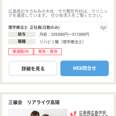
未経験OK
車通勤OK
育休・産休
WEB問合せ
詳細を見る
はぴね広島安佐
広島県広島市安
佐北区安佐町大
字飯室字中布
6486
可部駅車23分
デイサービス,
グループホーム
四季折々に色合いが鮮やかに変わる山合いに立地し、
隣には大田川の清流が流れる自然の中で、認知症のあ
るお年寄りの尊厳を守る事を理念とした介護を実践し
ています！昇給年1回、賞与年2回4ヶ月分支給☆各種
社会保険完備、勤続3年以上退職金支給☆シフト制に
より月9日休日あり、入職6ヶ月後年次有給休暇付与♪
介護職 正社員
給与
月給：191,680円〜208,680円
職種
介護職
WEB問合せ
詳細を見る