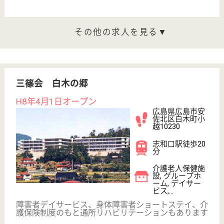
かつぎ会 亀山の里
スタッフの皆さんを大切にしたいと考えている施
設です！！
広島県広島市安
佐北区亀山9-10-
25
可部駅車10分
特別養護老人ホ
ーム, デイサー
ビス, ショート
ステイ...
さまざまな待遇があります◎働きながら子育てをされ
たい方にも理解があり、そういった方でも安心して働
いて頂けます。
介護職 正社員(日勤のみ)
給与
月給：204,040円〜244,868円
職種
介護職
未経験OK
賞与4か月以上
車通勤OK
育休・産休
託児所あり
WEB問合せ
詳細を見る