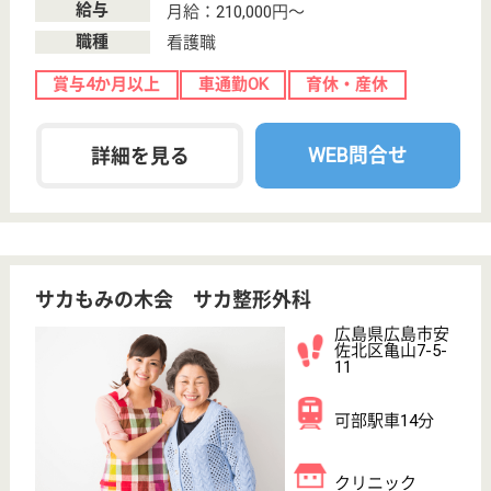
信々会 くちた園
広島県広島市安
佐北区口田南1-
9-8
安芸矢口駅徒歩
13分
特別養護老人ホ
ーム, デイサー
ビス, ショート
ステイ...
広島県の信々会 くちた園は、特別養護老人ホーム・
デイサービス・ショートステイを運営しています。
ぜひ各求人をご覧ください。
介護職 正社員
給与
月給：195,720円〜265,920円
職種
介護職
無資格可
未経験OK
車通勤OK
育休・産休
WEB問合せ
詳細を見る
看護職 パート(日勤のみ)
給与
時給：1,100円〜1,200円
職種
看護職