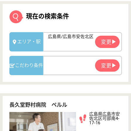
長久堂野村病院 ペルル
広島県広島市安
佐北区可部南4-
17-16
可部駅徒歩10分
サービス付き高
齢者向け住宅,
デイサービス,
訪問介護
広島県の長久堂野村病院 ペルルは、サービス付き高
齢者向け住宅・デイサービス・訪問介護を運営してい
ます。 ぜひ各求人をご覧ください。
介護職 正社員
給与
月給：188,000円〜220,000円
職種
介護職
未経験OK
車通勤OK
育休・産休
駅徒歩10分以内
WEB問合せ
詳細を見る