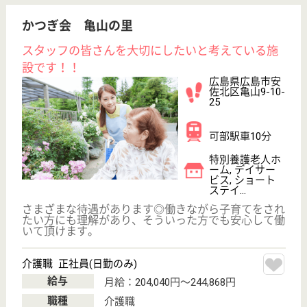
WEB問合せ
詳細を見る
三篠会 リアライヴ高陽
広島県広島市安
佐北区真亀1-1-8
下深川駅徒歩20
分
特別養護老人ホ
ーム, サービス
付き高齢者向け
住宅, ...
広島県の三篠会 リアライヴ高陽は、特別養護老人ホ
ーム・サービス付き高齢者向け住宅・デイサービスを
運営しています。 ぜひ各求人をご覧ください。
ケアマネジャー 正社員(日勤のみ)
給与
月給：193,976円
職種
ケアマネジャー
未経験OK
車通勤OK
住宅手当あり
ブランクOK
育休・産休
WEB問合せ
詳細を見る