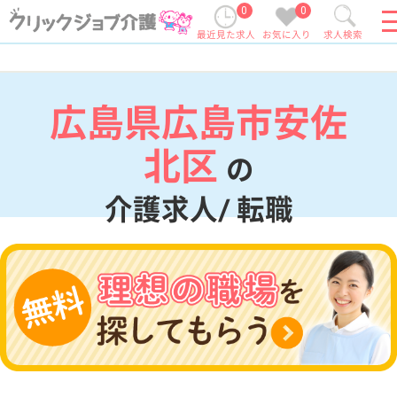
0
0
最近見た求人
お気に入り
求人検索
広島県広島市安佐
北区
の
介護求人/ 転職
現在の検索条件
広島県/広島市安佐北区
変更
エリア・駅
変更
こだわり条件