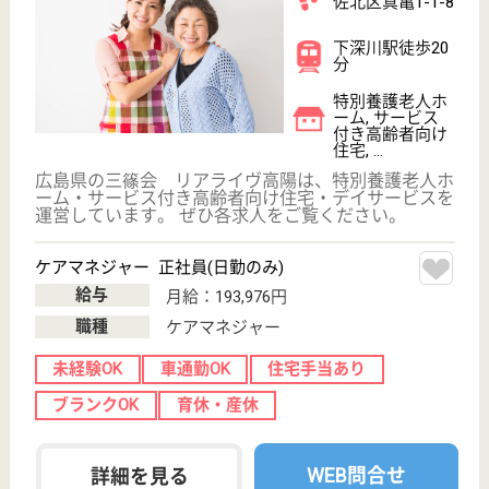
あと会 ふかわ・くにくさ
全室個室でユニットケアを実施
広島県広島市安
佐北区上深川町
186-1
上深川駅徒歩10
分
介護老人保健施
設, サービス付
き高齢者向け住
宅, デ...
ご利用者お一人おひとりのプライバシーを守り、各室
にトイレ、洗面、収紊スペースを設けるなど暮らしや
すい生活を提供
看護職 正社員(日勤のみ)
給与
月給：190,000円〜
職種
看護職
駅徒歩10分以内
WEB問合せ
詳細を見る
介護職 正社員