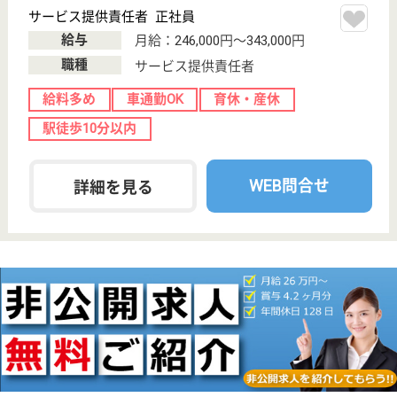
介護付有料老人
ホーム
高齢者の住空間として利用者様のプライバシーを尊重
し心のケアを中心に日常生活における楽しみや生き甲
斐を共有し、高齢者の尊厳を大切にする終の棲家とし
ております
介護支援専門員 正社員(日勤のみ)
給与
月給：205,000円〜283,650円
職種
ケアマネジャー
未経験OK
車通勤OK
育休・産休
寮あり
託児所あり
駅徒歩10分以内
WEB問合せ
詳細を見る
介護職 正社員
給与
月給：223,440円〜343,090円
職種
介護職
未経験OK
車通勤OK
育休・産休
寮あり
託児所あり
駅徒歩10分以内
WEB問合せ
詳細を見る