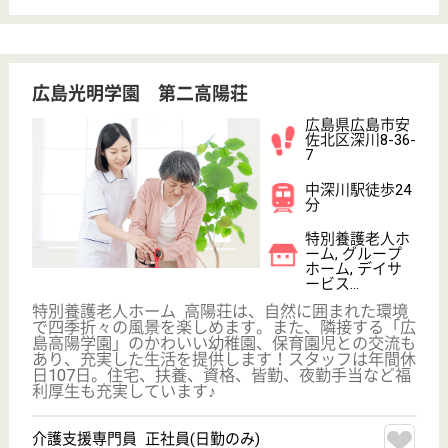
グループホーム,
小規模多機能
JR芸備線の安芸矢口駅から徒歩5分と非常に好立地に
位置しています。グループホームと小規模多機能ホー
ムが併設しているので、家族もこまめに通う事が出来
るのが利用者にとっても快適に過ごせる条件となりま
す。すぐ近くには太田川が流れており、ゆったりとし
た雰囲気の中で過ごす事が出来ます。
計画作成担当者 正社員(日勤のみ)
給与
月給：185,000円〜245,000円
職種
ケアマネジャー
未経験OK
車通勤OK
住宅手当あり
育休・産休
駅徒歩10分以内
WEB問合せ
詳細を見る
もっとみる（21-24 件 /24 件）
現在の検索条件