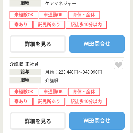
正仁会 なごみの郷
広島県広島市安
佐北区落合南町
字196-1
安芸矢口駅徒歩
34分
特別養護老人ホ
ーム, デイサー
ビス, ショート
ステイ...
広島県の正仁会 なごみの郷は、特別養護老人ホー
ム・デイサービス・ショートステイを運営していま
す。 ぜひ各求人をご覧ください。
介護職 正社員
給与
月給：213,350円
職種
介護職
未経験OK
車通勤OK
育休・産休
託児所あり
WEB問合せ
詳細を見る