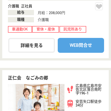
広島県同胞援護財団 緑ヶ丘静養園
広島県広島市安
佐北区可部6-9-
14
河戸帆待川駅徒
歩15分
特別養護老人ホ
ーム, デイサー
ビス, 居宅介護
支援事...
緑ヶ丘静養園は「真心・信頼・安心」の理念に沿い、
地域福祉に貢献する愛される施設を目指しています！
利用者の方にはなるべく自分の力で、自分に合った生
活が送れるよう、心を込めてサポート♪「現状に満足
することなく何事にもチャレンジし、福祉サービス業
界No.1をめざす」という目標で共に働く仲間を待って
ます☆
介護職 正社員
給与
月給：205,400円〜248,600円
職種
介護職
未経験OK
賞与4か月以上
車通勤OK
育休・産休
WEB問合せ
詳細を見る
看護職 正社員(日勤のみ)