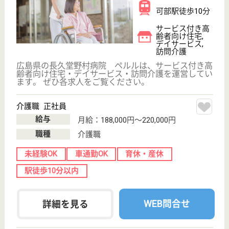
サービス提供責任者 正社員
給与
月給：246,000円〜343,000円
職種
サービス提供責任者
給料多め
車通勤OK
育休・産休
駅徒歩10分以内
WEB問合せ
詳細を見る
ディア・レスト可部
都市型の介護施設
広島県広島市安
佐北区亀山1-17-
16
可部駅徒歩12分,
河戸帆待川駅徒
歩5分