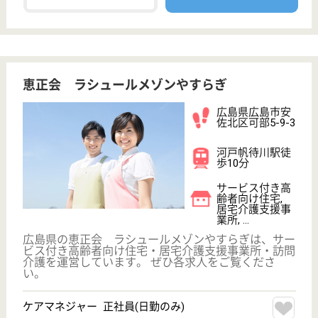
給与
月給：204,380円〜216,690円
職種
介護職
無資格可
未経験OK
車通勤OK
育休・産休
駅徒歩10分以内
WEB問合せ
詳細を見る
広島光明学園 第二高陽荘
広島県広島市安
佐北区深川8-36-
7
中深川駅徒歩24
分
特別養護老人ホ
ーム, グループ
ホーム, デイサ
ービス...
特別養護老人ホーム 高陽荘は、自然に囲まれた環境
で四季折々の風景を楽しめます。また、隣接する「広
島高陽学園」のかわいい幼稚園、保育園児との交流も
あり、充実した生活を提供します！スタッフは年間休
日107日。住宅、扶養、資格、皆勤、夜勤手当など福
利厚生も充実しています♪
介護支援専門員 正社員(日勤のみ)