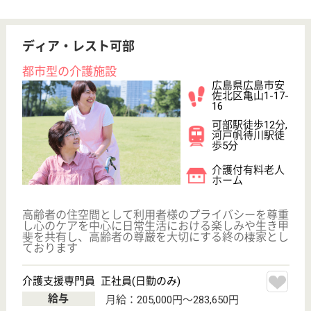
その他の求人を見る
三篠会 白木の郷
H8年4月1日オープン
広島県広島市安
佐北区白木町小
越10230
志和口駅徒歩20
分
介護老人保健施
設, グループホ
ーム, デイサー
ビス,...
障害者デイサービス、身体障害者ショートステイ、介
護保険制度のもと通所リハビリテーションもあります
介護職 正社員
給与
月給：208,000円
職種
介護職
車通勤OK
育休・産休
託児所あり
WEB問合せ
詳細を見る