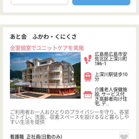
介護職 正社員
給与
月給：204,080円〜251,710円
職種
介護職
未経験OK
車通勤OK
住宅手当あり
育休・産休
WEB問合せ
詳細を見る
その他の求人を見る
ぐくる わかば
広島県広島市安
佐北区可部町大
字桐原三通田
823
可部駅徒歩66分
ショートステイ
広島県のぐくる わかばは、ショートステイを運営し
ています。 ぜひ各求人をご覧ください。