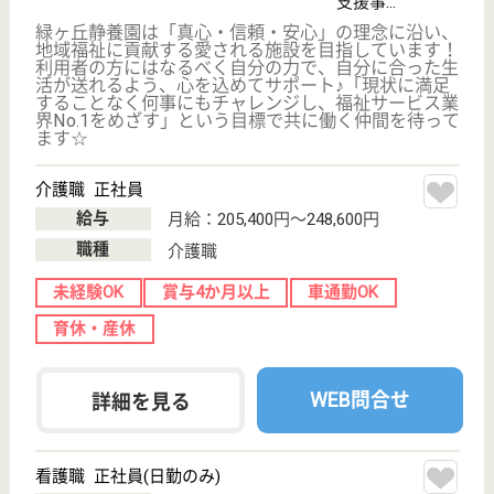
いでした内科・神経内科クリニック
広島県広島市安
佐北区口田3-31-
11
安芸矢口駅徒歩
10分
デイサービス,
クリニック, シ
ョートステイ,
居宅...
広島県のいでした内科・神経内科クリニックは、デイ
サービス・クリニック・ショートステイを運営してい
ます。 ぜひ各求人をご覧ください。
ケアマネジャー 正社員(日勤のみ)
給与
月給：195,000円〜240,000円
職種
ケアマネジャー
休み多め
車通勤OK
育休・産休
駅徒歩10分以内
WEB問合せ
詳細を見る