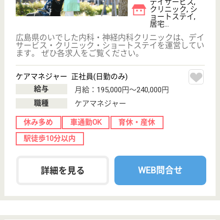
ケ谷2175
可部駅車25分
特別養護老人ホ
ーム, デイサー
ビス, 居宅介護
支援事...
広島県のかつぎ会 谷和の里は、特別養護老人ホー
ム・デイサービス・居宅介護支援事業所を運営してい
ます。 ぜひ各求人をご覧ください。
看護職 正社員(日勤のみ)
給与
月給：197,121円〜227,892円
職種
看護職
賞与4か月以上
車通勤OK
住宅手当あり
育休・産休
託児所あり
WEB問合せ
詳細を見る
広島県同胞援護財団 可部南静養園
広島県広島市安
佐北区可部南2-
19-33