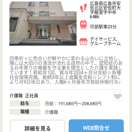
ワールドステイ平政
「全ての人が安心して生活できる環境を創る」
広島県広島市安
佐北区可部7-19-
8
可部駅徒歩23分
サービス付き高
齢者向け住宅,
デイサービス
台地に根を下ろした山野草のごとく地域に根差し、社
会から求められる企業へ 「全ての人が安心して生活
できる環境を創る」 これがワールドステイに求めら
れた使命であると考えます。
柔道整復師（通所介護管理者） 正社員(日勤のみ)
給与
月給：215,000円〜245,000円
職種
その他
未経験OK
車通勤OK
住宅手当あり
ブランクOK
育休・産休
WEB問合せ
詳細を見る