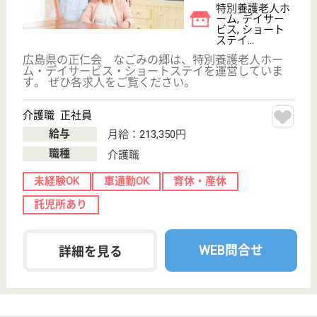
給与
月給：210,000円〜
職種
看護職
賞与4か月以上
車通勤OK
育休・産休
WEB問合せ
詳細を見る
サカもみの木会 サカ整形外科
広島県広島市安
佐北区亀山7-5-
11
可部駅車14分
クリニック
広島県のサカもみの木会 サカ整形外科は、クリニッ
クを運営しています。 ぜひ各求人をご覧ください。
理学療法士 正社員(日勤のみ)
給与
月給：229,000円〜317,000円
職種
リハビリ職（理学療法士）
車通勤OK
育休・産休