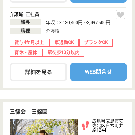
サイトマップ
利用規約
プライバシーポリシー
運営会社
採用ご担当者様へ
お知らせ
看護師の求人・転職なら
『クリックジョブ看護』
介護職求人支援サービス『クリックジョブ介護』運営会社:
ライフワンズ株式会社 ( 厚生労働大臣許可 )13- ユ -303765
Copyright©LifeOnes Ltd. All Rights Reserved
?>