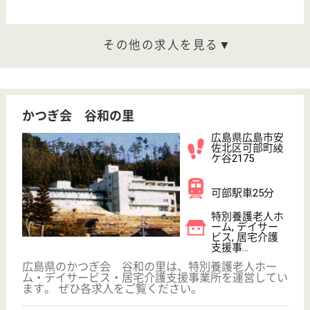
簡単
登録
秒
保有資格を選択してくださ
誕生年を入
い
誕生年
必須
保有資格
必須
初任者研修
実務者研修
(ヘルパー2級)
(ヘルパー1級)
介護福祉士
社会福祉士
戻る
ケアマネジャー
PT
次のステッ
OT
その他・なし
次のステップへ
広島県広島市安佐北区で人気の求
人特集