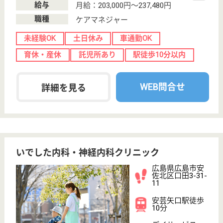
給与
月給：189,600円〜284,600円
職種
ケアマネジャー
車通勤OK
住宅手当あり
育休・産休
WEB問合せ
詳細を見る
介護職 正社員(日勤のみ)
給与
月給：197,720円〜230,040円
職種
介護職
無資格可
未経験OK
車通勤OK
住宅手当あり
育休・産休
WEB問合せ
詳細を見る
その他の求人を見る
かつぎ会 谷和の里
広島県広島市安
佐北区可部町綾