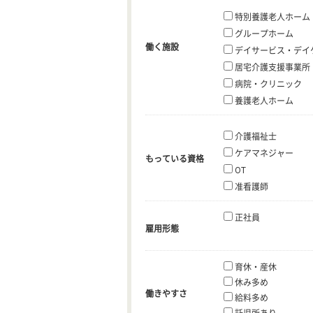
特別養護老人ホーム
グループホーム
働く施設
デイサービス・デイ
居宅介護支援事業所
病院・クリニック
養護老人ホーム
介護福祉士
ケアマネジャー
もっている資格
OT
准看護師
正社員
雇用形態
育休・産休
休み多め
働きやすさ
給料多め