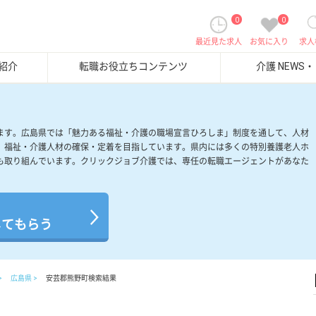
0
0
最近見た求人
お気に入り
求人
紹介
転職お役立ちコンテンツ
介護 NEWS
ます。広島県では「魅力ある福祉・介護の職場宣言ひろしま」制度を通して、人材
、福祉・介護人材の確保・定着を目指しています。県内には多くの特別養護老人ホ
も取り組んでいます。クリックジョブ介護では、専任の転職エージェントがあなた
。
してもらう
広島県
安芸郡熊野町検索結果