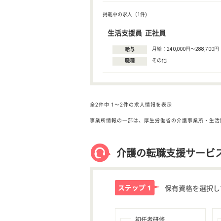
掲載中の求人（1件)
生活支援員 正社員
月給：240,000円〜288,700円
給与
その他
職種
全2件中
1〜2件の求人情報を表示
事業所情報の一部は、厚生労働省の介護事業所・生活
介護の転職支援サービ
保有資格を選択し
初任者研修