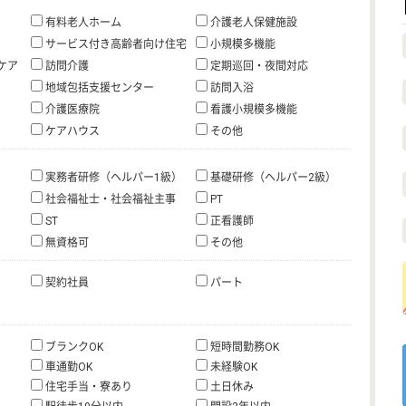
有料老人ホーム
介護老人保健施設
サービス付き高齢者向け住宅
小規模多機能
ケア
訪問介護
定期巡回・夜間対応
地域包括支援センター
訪問入浴
介護医療院
看護小規模多機能
ケアハウス
その他
実務者研修（ヘルパー1級）
基礎研修（ヘルパー2級）
社会福祉士・社会福祉主事
PT
ST
正看護師
無資格可
その他
契約社員
パート
ブランクOK
短時間勤務OK
車通勤OK
未経験OK
住宅手当・寮あり
土日休み