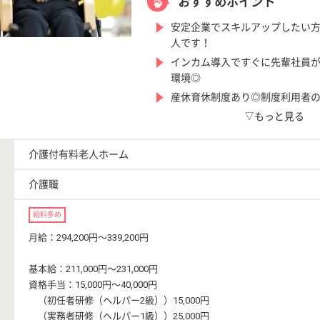
おすすめポイント
安定企業でスキルアップしたい
人です！
インカム導入ですぐに先輩社員
環境◎
産休育休制度あり◎制度利用者の
▽もっと見る
介護付有料老人ホーム
介護職
給料多め
月給：294,200円〜339,200円
基本給：211,000円〜231,000円
資格手当：15,000円〜40,000円
（初任者研修（ヘルパー2級））15,000円
（実務者研修（ヘルパー1級））25,000円