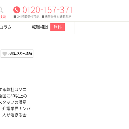
検索
・コラム
転職相談
無料
する弊社はソニ
国に30以上の
スタッフの満足
、介護業界ナンバ
、人が活きる会