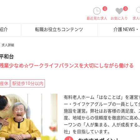
0
0
最近見た求人
お気に入り
求人
紹介
転職お役立ちコンテンツ
介護 NEWS
求人詳細
平和台
残業少なめ☆ワークライフバランスを大切にしながら働ける
産休
駅徒歩10分以内
有料老人ホーム「はなことば」を運営
ー・ライフケアグループの一員として全
施設を運営。弊社はお客様の満足度、
度、地域からの信頼度を徹底的に高め
ーワンの「人が集まる、人が成長する
社」を目指しています。