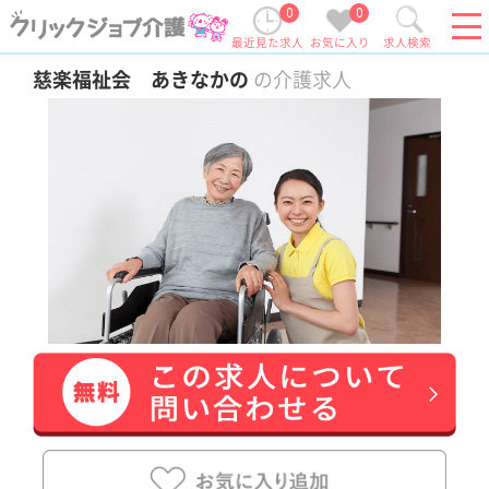
0
0
最近見た求人
お気に入り
求人検索
慈楽福祉会 あきなかの
の介護求人
給料多め
未経験OK
車通勤OK
育休・産休
駅徒歩10分以内
この求人の特長
常勤介護士の募集