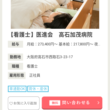
給与
月給：238,900円〜283,900円
職種
介護職
無資格可
未経験OK
育休・産休
駅徒歩10分以内
ケアマネジャー 正社員(日勤のみ)
給与
月給：256,000円
職種
ケアマネジャー
育休・産休
寮あり
駅徒歩10分以内
サービス紹介
クリックジョブ介護とは
ご利用の流れ