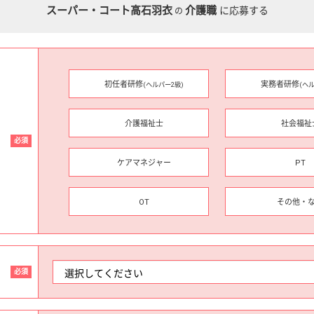
スーパー・コート高石羽衣
介護職
に応募する
の
初任者研修
実務者研修
(ヘルパー2級)
(ヘ
介護福祉士
社会福祉
必須
ケアマネジャー
PT
OT
その他・
必須