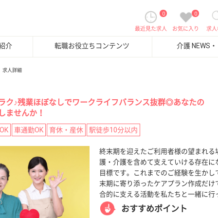
0
0
最近見た求人
お気に入り
求人
紹介
転職お役立ちコンテンツ
介護 NEWS
求人詳細
ラク♪残業ほぼなしでワークライフバランス抜群◎あなたの
しませんか！
OK
車通勤OK
育休・産休
駅徒歩10分以内
終末期を迎えたご利用者様の望まれる
護・介護を含めて支えていける存在に
目標です。これまでのご経験を生かし
末期に寄り添ったケアプラン作成だけ
合的に支える活動を私たちと一緒に行
おすすめポイント