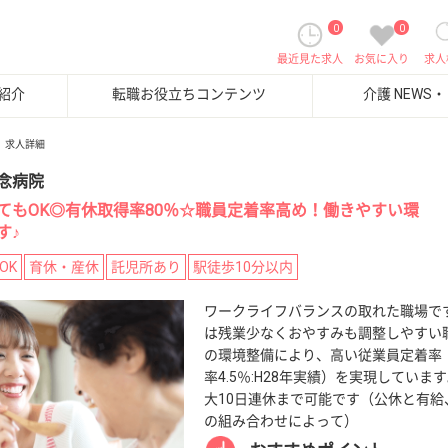
0
0
最近見た求人
お気に入り
求人
紹介
転職お役立ちコンテンツ
介護 NEWS
求人詳細
念病院
てもOK◎有休取得率80％☆職員定着率高め！働きやすい環
す♪
OK
育休・産休
託児所あり
駅徒歩10分以内
ワークライフバランスの取れた職場で
は残業少なくおやすみも調整しやすい
の環境整備により、高い従業員定着率
率4.5％:H28年実績）を実現していま
大10日連休まで可能です（公休と有給
の組み合わせによって）