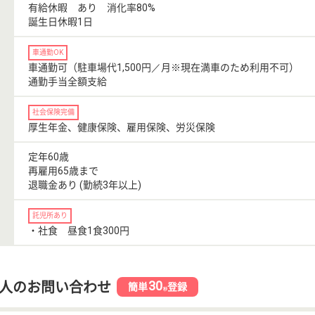
有給休暇 あり 消化率80%
誕生日休暇1日
車通勤OK
車通勤可（駐車場代1,500円／月※現在満車のため利用不可）
通勤手当全額支給
社会保険完備
厚生年金、健康保険、雇用保険、労災保険
定年60歳
再雇用65歳まで
退職金あり (勤続3年以上)
託児所あり
・社食 昼食1食300円
30
人のお問い合わせ
簡単
登録
秒