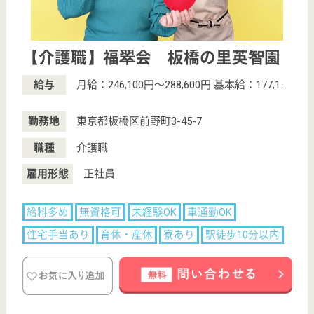
給与
月給：274,200円〜416,100円
職種
看護職
未経験OK
車通勤OK
育休・産休
寮あり
託児所あり
サービス紹介
クリックジョブ介護とは
ご利用の流れ
公式LINE＠
お役立ち情報
転職ノウハウ
初めての介護転職