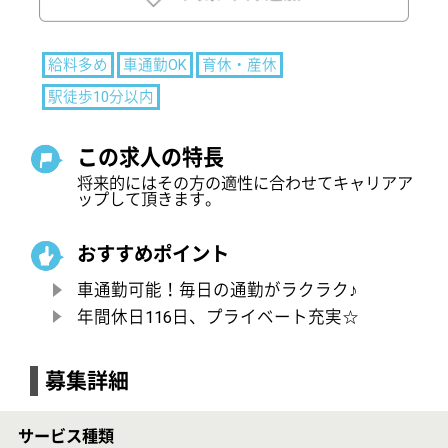
おすすめポイント
車通勤可能！毎日の通勤がラクラク♪
年間休日116日、プライベート充実☆
募集詳細
サービス種類
介護付有料老人ホーム
募集職種
生活相談員
給与
給料多め
月給：230,000円〜250,000円
基本給：230,000円〜250,000円
年末年始手当 あり
昇給：あり 年1回 0.00％〜5.00％／月
給与支払日：毎月15日締 当月25日支払い