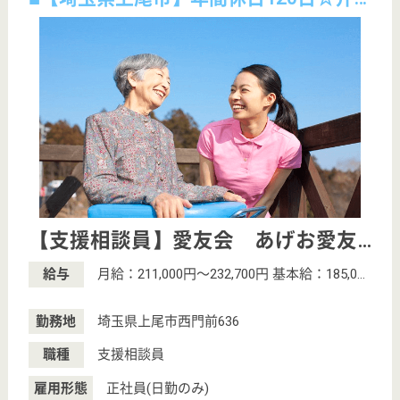
こちらの施設のその他の求人
訪問看護管理者 正社員(日勤のみ)
給与
月給：350,000円〜400,000円
職種
その他
給料多め
車通勤OK
育休・産休
駅徒歩10分以内
介護職 パート(日勤のみ)
給与
時給：1,180円
職種
介護職
給料多め
車通勤OK
駅徒歩10分以内