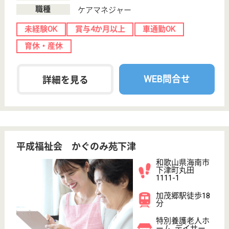
光誠会 ひかり苑
和歌山県橋本市
隅田町中島
1058-56
下兵庫駅車7分
特別養護老人ホ
ーム, デイサー
ビス, ショート
ステイ...
和歌山県の光誠会 ひかり苑は、特別養護老人ホー
ム・デイサービス・ショートステイを運営していま
す。 ぜひ各求人をご覧ください。
介護福祉士 正社員
給与
月給：244,276円〜339,595円
職種
介護職
給料多め
賞与4か月以上
車通勤OK
育休・産休
WEB問合せ
詳細を見る