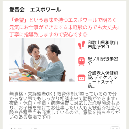
WEB問合せ
詳細を見る
弘愛会 こすも
「あたたかい空間･･･ まごころをこめて」の心を
持ち、ぬくもりと優しさを感じられる施設☆施設
内勉強会を毎月実施しているので無資格・未経験
者大歓迎です◎
和歌山県和歌山
市つつじが丘7-
3-2
磯ノ浦駅車8分
介護老人保健施
設, デイケア, シ
ョートステイ,
居...
社会保険完備や各種手当に加え、昇給・賞与など充実
した待遇あり◎介護福祉士資格取得も支援しているの
で、自身のスキルアップやキャリアアップの為に頑張
ることもOK☆スタッフ同士も仲が良く、皆で協力し
ながら一致団結して業務を進めている職場です♪穏や
かでアットホームな雰囲気なので安心して働く事がで
きます◎
介護職 正社員
給与
月給：209,200円〜216,000円
職種
介護職