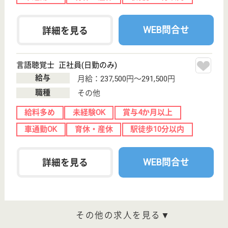
WEB問合せ
詳細を見る
介護支援専門員 正社員(日勤のみ)
給与
月給：201,400円
職種
ケアマネジャー
未経験OK
車通勤OK
住宅手当あり
駅徒歩10分以内
WEB問合せ
詳細を見る
琴仁会 石本病院
和歌山県海南市
船尾365
黒江駅車5分
病院, デイケア,
訪問看護
和歌山県の琴仁会 石本病院は、病院・デイケア・訪
問看護を運営しています。 ぜひ各求人をご覧くださ
い。