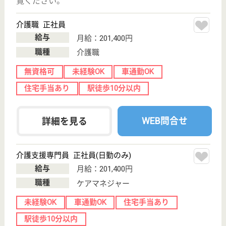
和歌山県のツクイ和歌山神前は、デイサービスを運営
しています。 ぜひ各求人をご覧ください。
生活相談員 パート(日勤のみ)
給与
時給：1,130円〜
職種
生活相談員
給料多め
未経験OK
車通勤OK
ブランクOK
短時間勤務OK
育休・産休
WEB問合せ
詳細を見る
生活相談員 正社員(日勤のみ)
給与
月給：196,750円〜217,750円
職種
生活相談員
未経験OK
ブランクOK
育休・産休
駅徒歩10分以内
WEB問合せ
詳細を見る
その他の求人を見る