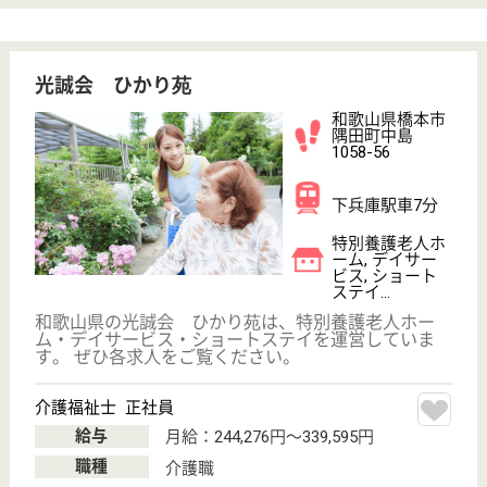
看護助手 正社員
給与
月給：163,000円〜236,000円
職種
その他
無資格可
未経験OK
賞与4か月以上
車通勤OK
育休・産休
WEB問合せ
詳細を見る
正看護師 正社員
給与
月給：219,800円〜332,000円
職種
その他
未経験OK
賞与4か月以上
車通勤OK
育休・産休
WEB問合せ
詳細を見る
敬英会 グリーンガーデン橋本
利用者様の生き甲斐を見つけたり家庭復帰への手