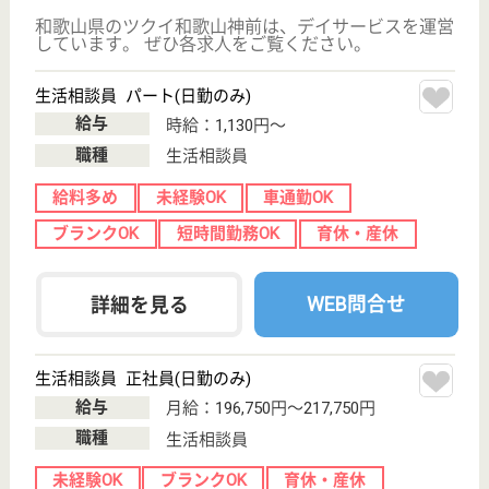
紀美野町下佐々
385-1
貴志駅車13分,
海南駅車21分
介護老人保健施
設, デイケア, シ
ョートステイ,
居...
利用者様の家庭復帰を目指し、協力関係の病院・診療
所と連携して対処している職場です☆地域密着型のア
ットホームな雰囲気の施設で、お声がけや挨拶も皆で
率先中♪勤務体制はシフト制のローテーションなので
自身のライフスタイルに合わせてお仕事できます◎プ
ライベートも大切に出来る環境です☆
介護支援専門員 正社員
給与
月給：185,000円〜191,000円
職種
ケアマネジャー
未経験OK
車通勤OK
育休・産休
WEB問合せ
詳細を見る
すさみ福祉会 はまゆう園
はまゆう園は利用者様と職員が｢互いに心地よい介
護｣を目標に行動中☆無資格・未経験・ブランクあ