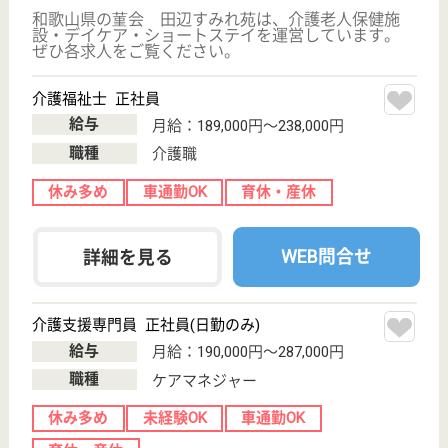
職種
その他
給料多め
未経験OK
車通勤OK
育休・産休
託児所あり
WEB問合せ
詳細を見る
和歌山中央医療生活協同組合 和歌山生協病院
和歌山県和歌山
市有本143-1
紀伊中ノ島駅徒
歩12分
デイケア, 病院,
デイサービス,
居宅介護支援事
業...
和歌山県の和歌山中央医療生活協同組合 和歌山生協
病院は、デイケア・病院・デイサービスを運営してい
ます。 ぜひ各求人をご覧ください。
看護師 正社員
給与
月給：259,500円〜392,500円
職種
看護職
未経験OK
車通勤OK
育休・産休