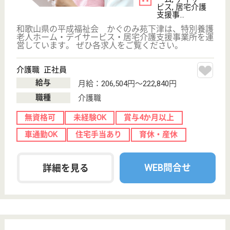
菫会 田辺すみれ苑
和歌山県田辺市
城山台4-5
紀伊田辺駅徒歩
40分
介護老人保健施
設, デイケア, シ
ョートステイ
和歌山県の菫会 田辺すみれ苑は、介護老人保健施
設・デイケア・ショートステイを運営しています。
ぜひ各求人をご覧ください。
介護福祉士 正社員
給与
月給：189,000円〜238,000円
職種
介護職
休み多め
車通勤OK
育休・産休
WEB問合せ
詳細を見る
介護支援専門員 正社員(日勤のみ)
給与
月給：190,000円〜287,000円
職種
ケアマネジャー
休み多め
未経験OK
車通勤OK