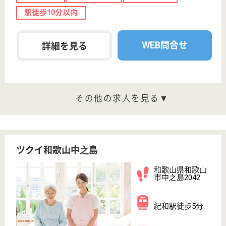
りの方も大歓迎♪ノウハウを習得できるようしっか
りとした指導あり☆
和歌山県西牟婁
郡すさみ町周参
見2362-1
周参見駅徒歩15
分
特別養護老人ホ
ーム, サービス
付き高齢者向け
住宅, ...
家族や友人との交流や地域との活発な交流も行なって
いるので、毎日笑顔が溢れている環境です☆職員同士
のコミュニケーションを重視し、積極的に意見交換を
行い問題点を随時相談できる職場◎週休2日制なので
きちんとお休みも取れてプライベートも充実できます
♪JR紀勢本線周参見駅から徒歩約10分で到着☆
看護職 正社員(日勤のみ)
給与
月給：196,000円〜222,000円
職種
看護職
休み多め
未経験OK
賞与4か月以上
車通勤OK
WEB問合せ
詳細を見る