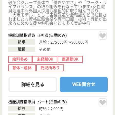
三養福祉会 田辺の郷
和歌山県田辺市
芳養松原1-31-
10
芳養駅徒歩5分
特別養護老人ホ
ーム, デイサー
ビス, 訪問介護,
シ...
和歌山県の三養福祉会 田辺の郷は、特別養護老人ホ
ーム・デイサービス・訪問介護を運営しています。
ぜひ各求人をご覧ください。
介護職 正社員
給与
月給：196,000円〜
職種
介護職
無資格可
未経験OK
車通勤OK
育休・産休
駅徒歩10分以内
WEB問合せ
詳細を見る