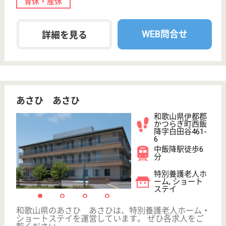
託児所あり
WEB問合せ
詳細を見る
看護助手 正社員
給与
月給：205,000円〜321,800円
職種
その他
無資格可
未経験OK
車通勤OK
住宅手当あり
育休・産休
託児所あり
WEB問合せ
詳細を見る
ツクイ和歌山神前
和歌山県和歌山
市神前246-1
神前駅徒歩7分
デイサービス