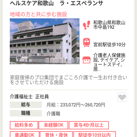
育休・産休
WEB問合せ
詳細を見る
あさひ あさひ
和歌山県伊都郡
かつらぎ町西飯
降字白田谷461-
6
中飯降駅徒歩6
分
特別養護老人ホ
ーム, ショート
ステイ
和歌山県のあさひ あさひは、特別養護老人ホーム・
ショートステイを運営しています。 ぜひ各求人をご
覧ください。
介護職 正社員
給与
月給：201,400円
職種
介護職
無資格可
未経験OK
車通勤OK
住宅手当あり
駅徒歩10分以内