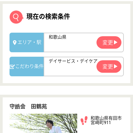
守皓会 田鶴苑
和歌山県有田市
宮崎町911
箕島駅車7分
特別養護老人ホ
ーム, デイサー
ビス, 訪問介護,
シ...
和歌山県の守皓会 田鶴苑は、特別養護老人ホーム・
デイサービス・訪問介護を運営しています。 ぜひ各
求人をご覧ください。
ケアマネジャー 正社員(日勤のみ)
給与
月給：190,500円〜240,600円
職種
ケアマネジャー
車通勤OK
育休・産休
WEB問合せ
詳細を見る
介護福祉士 正社員