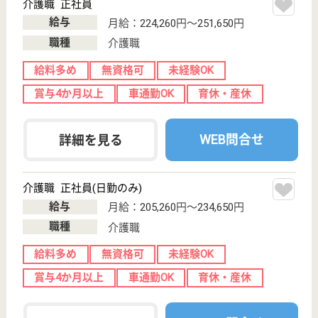
無資格可
未経験OK
賞与4か月以上
車通勤OK
WEB問合せ
詳細を見る
ケアマネジャー 正社員(日勤のみ)
給与
月給：225,000円〜255,000円
職種
ケアマネジャー
未経験OK
賞与4か月以上
車通勤OK
育休・産休
WEB問合せ
詳細を見る
平成福祉会 かぐのみ苑下津
和歌山県海南市
下津町丸田
1111-1
加茂郷駅徒歩18
分
特別養護老人ホ
ーム, デイサー