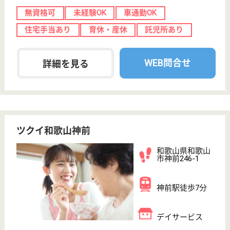
下井阪駅徒歩19
分
特別養護老人ホ
ーム, グループ
ホーム, デイサ
ービス...
和歌山県の皆楽園 皆楽園は、特別養護老人ホーム・
グループホーム・デイサービスを運営しています。
ぜひ各求人をご覧ください。
介護職 正社員
給与
月給：201,000円
職種
介護職
無資格可
未経験OK
賞与4か月以上
短時間勤務OK
育休・産休
WEB問合せ
詳細を見る
天竹会 天寿苑
利用者様へのサポートを行い、毎日楽しく心のふ
れあいを大切にしています♪未経験者やブランクあ
る人でもOK！和気あいあいとスキルアップできま
す◎
和歌山県海草郡