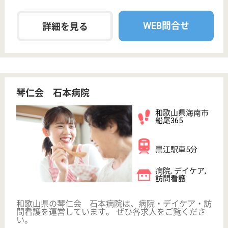
ツクイ和歌山中之島
和歌山県和歌山
市中之島2042
紀和駅徒歩5分
デイサービス
和歌山県のツクイ和歌山中之島は、デイサービスを運
営しています。 ぜひ各求人をご覧ください。
生活相談員 パート(日勤のみ)
給与
時給：1,130円〜
職種
生活相談員
給料多め
未経験OK
車通勤OK
ブランクOK
短時間勤務OK
育休・産休
WEB問合せ
詳細を見る
生活相談員 正社員(日勤のみ)
給与
月給：196,750円〜217,750円
職種
生活相談員