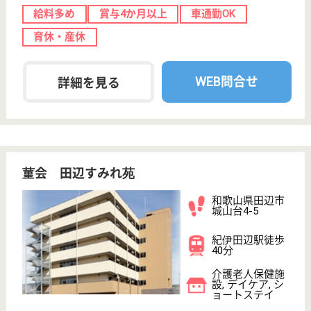
助けをする施設です☆チームで事務を行うので、
お互いにフォローし合いながらお仕事ができます♪
和歌山県橋本市
隅田町山内1919
隅田駅車12分
介護老人保健施
設, グループホ
ーム, デイサー
ビス,...
敬英会グループ全体で「働きやすさ」や「ワーク・ラ
イフバランス」の取り組みを行なっています♪女性職
員活躍中☆外国人採用も積極的に取り組んでおり、
「大阪モデル」として各種報道や会報誌などで注目さ
れました☆資格試験合格や専門知識・技術・行動が出
来るための支援や勉強会なども多く実施中◎
機能訓練指導員 正社員(日勤のみ)
給与
月給：275,000円〜300,000円
職種
その他
給料多め
未経験OK
車通勤OK
育休・産休
託児所あり
WEB問合せ
詳細を見る
機能訓練指導員 パート(日勤のみ)
給与
時給：2,000円