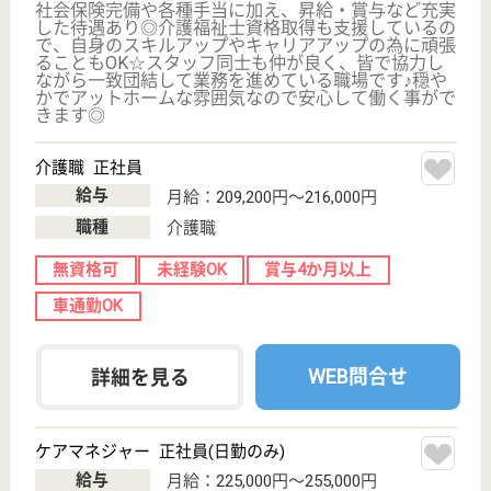
居...
家庭復帰のプロ集団でまごころ介護で一生お付き合い
をさせていただける施設
介護福祉士 正社員
給与
月給：233,072円〜260,720円
職種
介護職
給料多め
未経験OK
賞与4か月以上
車通勤OK
育休・産休
駅徒歩10分以内
WEB問合せ
詳細を見る
言語聴覚士 正社員(日勤のみ)
給与
月給：237,500円〜291,500円
職種
その他
給料多め
未経験OK
賞与4か月以上
車通勤OK
育休・産休
駅徒歩10分以内
WEB問合せ
詳細を見る
その他の求人を見る