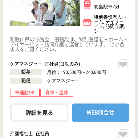
給与
月給：184,900円〜264,600円
職種
介護職
未経験OK
賞与4か月以上
車通勤OK
育休・産休
WEB問合せ
詳細を見る
愛晋会 エスポワール
「希望」という意味を持つエスポワールで明るく
元気にお仕事ができます☆未経験の方でも大丈夫♪
丁寧に指導致しますので安心です◎
和歌山県和歌山
市船所39-1
紀ノ川駅徒歩22
分