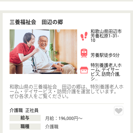
採用ご担当者様へ
お知らせ
看護師の求人・転職なら
『クリックジョブ看護』
介護職求人支援サービス『クリックジョブ介護』運営会社:
ライフワンズ株式会社 ( 厚生労働大臣許可 )13- ユ -303765
Copyright©LifeOnes Ltd. All Rights Reserved
?>