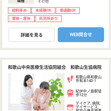
甃友会 光苑ケアセンター
和歌山県和歌山
市秋月535-3
日前宮駅徒歩4
分
介護老人保健施
設, デイケア, 居
宅介護支援事業
所
和歌山県の甃友会 光苑ケアセンターは、介護老人保
健施設・デイケア・居宅介護支援事業所を運営してい
ます。 ぜひ各求人をご覧ください。
介護職 正社員
給与
月給：187,504円〜324,604円
職種
介護職
未経験OK
車通勤OK
住宅手当あり
育休・産休
駅徒歩10分以内
WEB問合せ
詳細を見る
萩原会 友愛苑