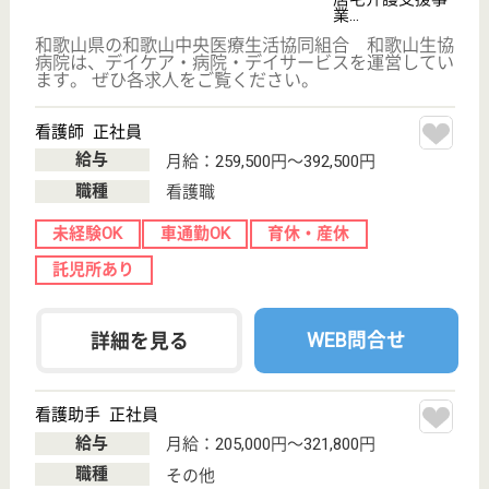
和歌山県伊都郡
九度山町河根
807-64
学文路駅徒歩38
分
特別養護老人ホ
ーム, デイサー
ビス, ショート
ステイ...
和歌山県の萩原会 友愛苑は、特別養護老人ホーム・
デイサービス・ショートステイを運営しています。
ぜひ各求人をご覧ください。
介護職 正社員(日勤のみ)
給与
月給：187,772円〜234,772円
職種
介護職
無資格可
未経験OK
車通勤OK
育休・産休
WEB問合せ
詳細を見る
皆楽園 皆楽園
和歌山県岩出市
西国分668