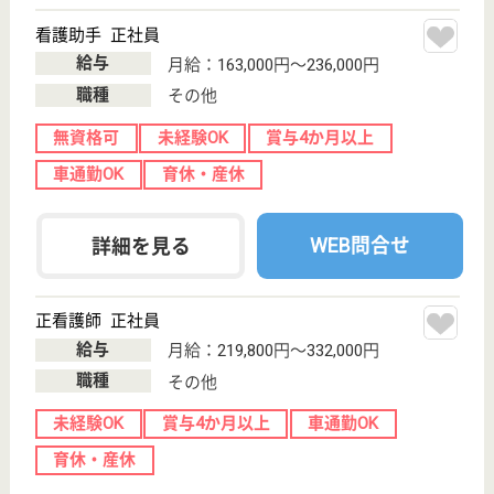
未経験OK
ブランクOK
育休・産休
駅徒歩10分以内
WEB問合せ
詳細を見る
その他の求人を見る
曙会 和歌川苑
理学療法や作業療法でのリハビリテーションを行
い、利用者様と一緒に取り組む職場です☆様々な
知識や技術を学び身につくお仕事ができます！
和歌山県和歌山
市和歌川町5-44
紀三井寺駅徒歩
24分
介護老人保健施
設, デイケア, シ
ョートステイ,
居...
和歌川苑は明るくアットホームな雰囲気☆季節に合わ
せたイベント行事だけでなく、様々なレクリエーショ
ンも行うので利用者様も職員も楽しく作業しています