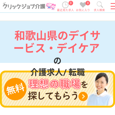
0
0
最近見た求人
お気に入り
求人検索
和歌山県のデイサ
ービス・デイケア
の
介護求人/ 転職
現在の検索条件
和歌山県
変更
エリア・駅
デイサービス・デイケア
変更
こだわり条件