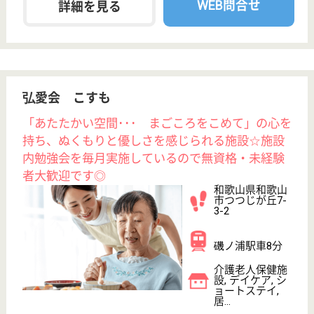
ビス, 居宅介護
支援事...
和歌山県の平成福祉会 かぐのみ苑下津は、特別養護
老人ホーム・デイサービス・居宅介護支援事業所を運
営しています。 ぜひ各求人をご覧ください。
介護職 正社員
給与
月給：206,504円〜222,840円
職種
介護職
無資格可
未経験OK
賞与4か月以上
車通勤OK
住宅手当あり
育休・産休
WEB問合せ
詳細を見る
ヘルスケア和歌山 ラ・エスペランサ
地域の方と共に歩む施設
和歌山県和歌山
市中島192
宮前駅徒歩10分
介護老人保健施
設, デイケア, シ
ョートステイ,