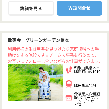
♪無資格でもOK☆サポート体制が整っており、しっか
りとしたステップアップをすることができます！院内
保育室もあるので子育て中の人もオススメ◎
介護職 正社員(日勤のみ)
給与
月給：186,072円〜223,072円
職種
介護職
未経験OK
賞与4か月以上
車通勤OK
育休・産休
託児所あり
WEB問合せ
詳細を見る
介護職 正社員
給与
月給：208,600円〜244,820円
職種
介護職
無資格可
未経験OK
賞与4か月以上
車通勤OK
育休・産休
託児所あり
WEB問合せ
詳細を見る
その他の求人を見る