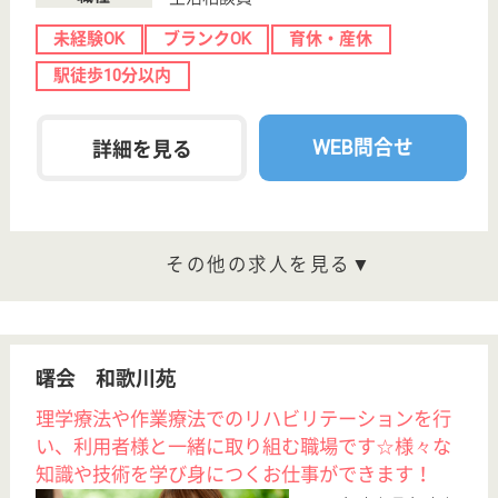
介護の転職支援サービスお申込み
30
簡単
登録
秒
保有資格を選択してくださ
誕生年を入
い
誕生年
必須
保有資格
必須
初任者研修
実務者研修
(ヘルパー2級)
(ヘルパー1級)
介護福祉士
社会福祉士
戻る
ケアマネジャー
PT
次のステッ
OT
その他・なし
次のステップへ