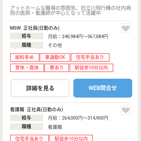
介護の転職支援サービスお申込み
30
簡単
登録
秒
保有資格を選択してくださ
誕生年を入
い
誕生年
必須
保有資格
必須
初任者研修
実務者研修
(ヘルパー2級)
(ヘルパー1級)
介護福祉士
社会福祉士
戻る
ケアマネジャー
PT
次のステッ