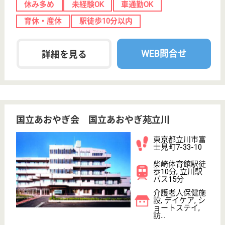
介護職 正社員(日勤のみ)
給与
月給：195,000円〜220,000円
職種
介護職
未経験OK
育休・産休
駅徒歩10分以内
WEB問合せ
詳細を見る
その他の求人を見る
ツクイ立川
東京都立川市幸
町3-27-3
泉体育館駅徒歩
17分
デイサービス
東京都のツクイ立川は、デイサービスを運営していま
す。 ぜひ各求人をご覧ください。