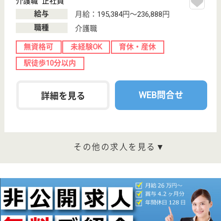
立川駅徒歩7分
その他
子どもたちの新しい学びをデザインするお仕事です。
お子さま一人ひとりの特性や成長に合わせた指導が特
長。人間性を重視し、自主性を尊重した自由闊達な風
土◎ニーズが高まる新たな児童福祉分野で活躍したい
方お待ちしています！首都圏に50教室以上・勤務先
応相談♪
児童指導員・児童発達支援管理責任者 正社員(日勤のみ)
給与
月給：250,000円〜350,000円
職種
その他
給料多め
休み多め
住宅手当あり
育休・産休
駅徒歩10分以内
WEB問合せ
詳細を見る
児童指導員（OT・PT） 正社員(日勤のみ)
給与
月給：250,000円〜350,000円
職種
その他
休み多め
住宅手当あり
育休・産休
駅徒歩10分以内