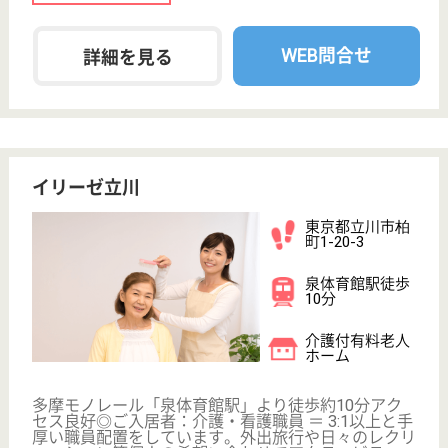
車通勤OK
育休・産休
WEB問合せ
詳細を見る
その他の求人を見る
国立あおやぎ会 立川南口デイサービスセンタ
ー
東京都立川市錦
町2-2-31
立川駅徒歩5分
デイサービス
午前、午後の半日制で各利用定員15名と小規模の為
アットホームで過ごしやすい◎利用者ごとに負荷を調
整できるパワーリハビリや個別リハビリにて機能回復
を手助けします！年間休日110、夏季休暇2日あり。
賞与年2回、前年実績3.5ヶ月分支給◎マイカー通勤可
能、交通費全額支給☆
副主任 正社員(日勤のみ)
給与
月給：229,553円