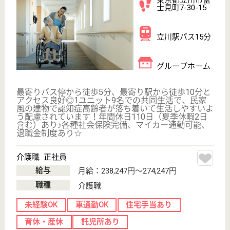
サイトマップ
利用規約
プライバシーポリシー
運営会社
採用ご担当者様へ
お知らせ
看護師の求人・転職なら
『クリックジョブ看護』
介護職求人支援サービス『クリックジョブ介護』運営会社:
ライフワンズ株式会社 ( 厚生労働大臣許可 )13- ユ -303765
Copyright©LifeOnes Ltd. All Rights Reserved
?>