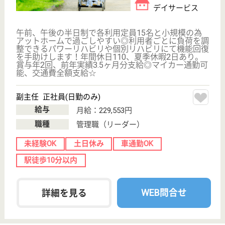
歩10分, 立川駅
徒歩18分
デイサービス,
訪問看護
東京都のデイサービスReha-studioは、デイサービ
ス・訪問看護を運営しています。 ぜひ各求人をご覧
ください。
理学療法士 正社員(日勤のみ)
給与
月給：210,000円〜250,000円
職種
リハビリ職（理学療法士）
未経験OK
車通勤OK
育休・産休
駅徒歩10分以内
WEB問合せ
詳細を見る
看護職 正社員(日勤のみ)
給与
月給：250,000円〜310,000円
職種
看護職
給料多め
車通勤OK
育休・産休
駅徒歩10分以内
WEB問合せ
詳細を見る