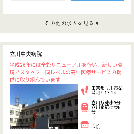
WEB問合せ
詳細を見る
もっとみる（21-28 件 /28 件）
現在の検索条件
東京都/立川市
変更
エリア・駅
正社員
変更
こだわり条件
;
事業所情報の一部は、厚生労働省の介護事業所・生活関連情報
検索「介護サービス情報公表システム 」から転載しておりま
す。