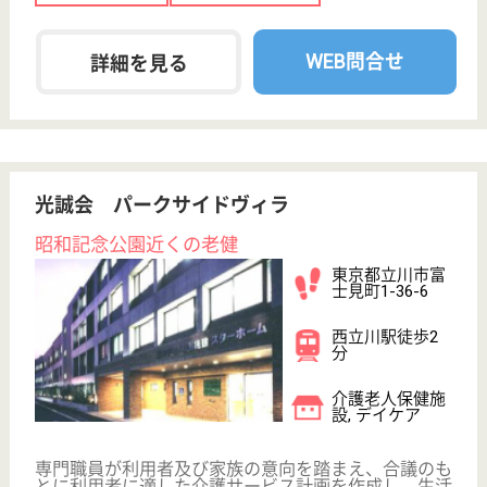
境でスタッフ一同レベルの高い医療サービスの提
供に取り組んでいます！
東京都立川市柴
崎町2-17-14
立川駅徒歩9分,
立川南駅徒歩8
分
病院
アットホームな職場の雰囲気、旧立川飛行機の社内病
院の医師・看護師が中心となって活躍中
MSW 正社員(日勤のみ)
給与
月給：240,984円〜367,084円
職種
その他
給料多め
車通勤OK
住宅手当あり
育休・産休
寮あり
駅徒歩10分以内
WEB問合せ
詳細を見る
看護職 正社員(日勤のみ)
給与
月給：264,000円〜314,900円
職種
看護職
住宅手当あり
駅徒歩10分以内