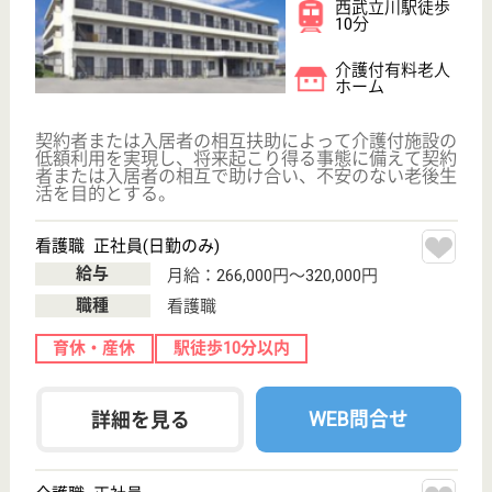
介護職 正社員
給与
月給：195,384円〜236,888円
職種
介護職
無資格可
未経験OK
育休・産休
駅徒歩10分以内
WEB問合せ
詳細を見る
その他の求人を見る
LITALICOジュニア 立川教室
東京都立川市曙
町2‐32‐2