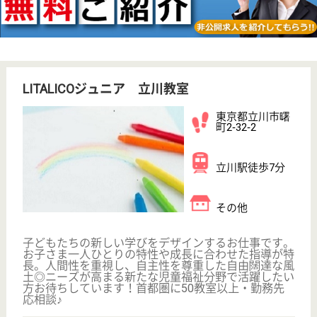
WEB問合せ
詳細を見る
LITALICOジュニア 立川南口教室
東京都立川市柴
崎町2-3-13
立川駅徒歩3分
その他
子どもたちの新しい学びをデザインするお仕事です。
お子さま一人ひとりの特性や成長に合わせた指導が特
長。人間性を重視し、自主性を尊重した自由闊達な風
土◎ニーズが高まる新たな児童福祉分野で活躍したい
方お待ちしています！首都圏に50教室以上・勤務先
応相談♪
児童指導員・児童発達支援管理責任者 正社員(日勤のみ)
給与
月給：250,000円〜350,000円
職種
その他
給料多め
休み多め
住宅手当あり
育休・産休
駅徒歩10分以内