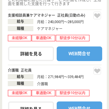
WEB問合せ
詳細を見る
恵比寿会 フェローホームズ森の家
東京都立川市富
士見町2-36-43
西立川駅徒歩10
分
特別養護老人ホ
ーム, デイサー
ビス, 訪問介護
住み慣れた家から離れ新しい環境で生活するストレス
を最小限にできるよう、10～11名で生活する環境を
整えています◎歩いたり座ったりしやすいよう、二重
床・木製フローリングを採用してします！新入職員に
は1年間指導担当者がつき、人材教育を行います☆夜
勤は8時間勤務と、時間が短く職員の負担に配慮☆
生活相談員 正社員(日勤のみ)
給与
月給：241,203円〜259,427円
職種
生活相談員
給料多め
未経験OK
育休・産休
託児所あり
駅徒歩10分以内