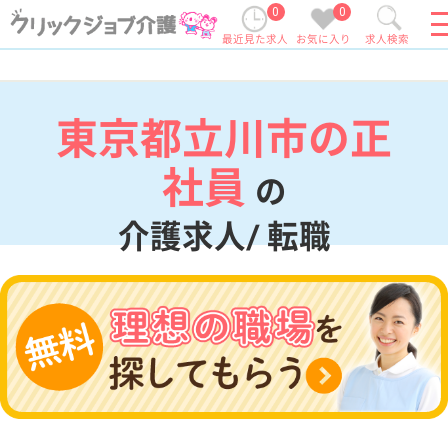
0
0
最近見た求人
お気に入り
求人検索
東京都立川市の正
社員
の
介護求人/ 転職
現在の検索条件
東京都/立川市
変更
エリア・駅
正社員
変更
こだわり条件