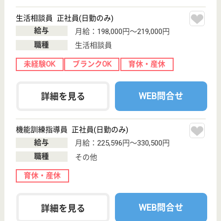
ケアマネジャー
未経験OK
育休・産休
駅徒歩10分以内
WEB問合せ
詳細を見る
応援家族 昭和記念公園
応援家族の中で3番目に歴史のあるホーム
東京都立川市曙
町1-1-19
立川駅徒歩7分
介護付有料老人
ホーム
近隣には充実の医療機関やデパート、そして緑あふれ
る国営 昭和記念公園と大変環境に恵まれております
ケアスタッフ 正社員
給与
月給：240,888円
職種
介護職
育休・産休
駅徒歩10分以内