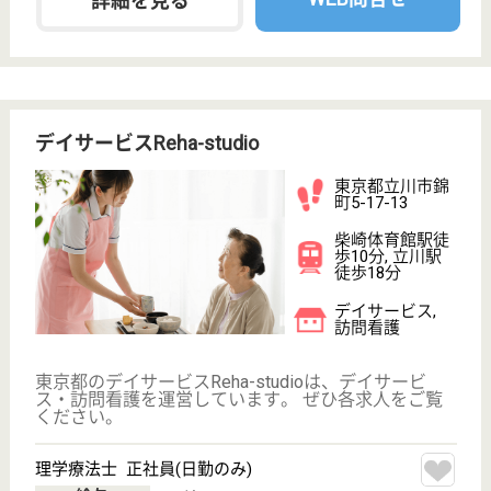
WEB問合せ
詳細を見る
国立あおやぎ会 立川富士見町の家
東京都立川市富
士見町7-30-15
立川駅バス15分
グループホーム
最寄りバス停から徒歩5分、最寄り駅から徒歩10分と
アクセス良好◎1ユニット9名での共同生活で、民家
風の建物で認知症高齢者が落ち着いて生活しやすいよ
う配慮されています！年間休日110日（夏季休暇2日
含む）あり♪各種社会保険完備、マイカー通勤可能、
退職金制度あり☆
介護職 正社員
給与
月給：238,247円〜274,247円
職種
介護職
未経験OK
車通勤OK
住宅手当あり
育休・産休
託児所あり