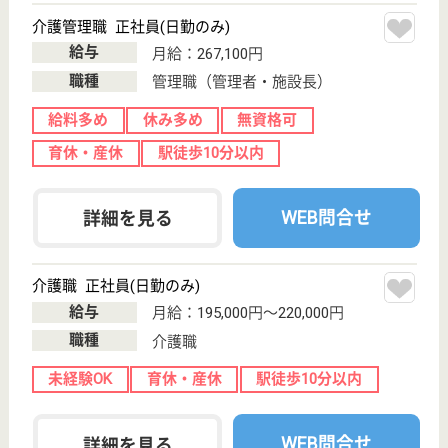
備、交通費規定内支給、賞与年2回あり！
介護支援専門員 正社員(日勤のみ)
給与
月給：214,000円〜250,000円
職種
ケアマネジャー
未経験OK
賞与4か月以上
車通勤OK
育休・産休
WEB問合せ
詳細を見る
敏和会 西砂川病院
長期療養病院として地域の皆様に貢献
東京都立川市砂
川町8-2-3
武蔵砂川駅徒歩
12分
病院
療養病棟だからこそできる、患者様との人間関係がこ
こにはあります、お子様をお持ちの方も多く活躍