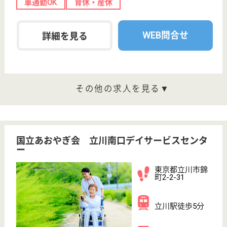
面を重視した支援を行って行きます
支援相談員兼ケアマネジャー 正社員(日勤のみ)
給与
月給：240,000円〜285,000円
職種
ケアマネジャー
未経験OK
車通勤OK
駅徒歩10分以内
WEB問合せ
詳細を見る
介護職 正社員
給与
月給：271,984円〜339,484円
職種
介護職
未経験OK
車通勤OK
駅徒歩10分以内
WEB問合せ
詳細を見る
デイサービスReha-studio
東京都立川市錦
町5-17-13
柴崎体育館駅徒