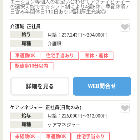
職種
管理職（リーダー）
未経験OK
土日休み
車通勤OK
駅徒歩10分以内
WEB問合せ
詳細を見る
老援団 幸町居宅介護支援事業所
東京都立川市幸
町1-5-1
泉体育館駅徒歩
3分
居宅介護支援事
業所
東京都の老援団 幸町居宅介護支援事業所は、居宅介
護支援事業所を運営しています。 ぜひ各求人をご覧
ください。
介護支援専門員 正社員(日勤のみ)
給与
月給：224,500円
職種
介護職