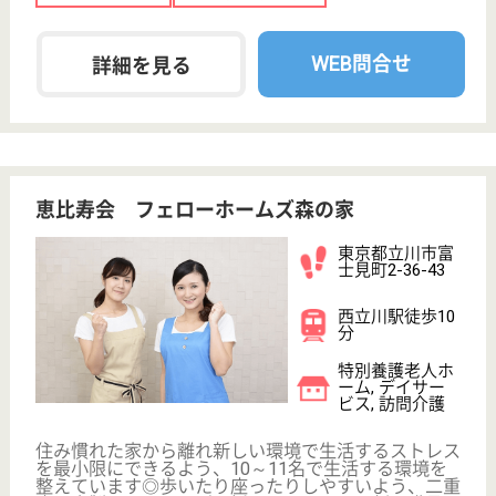
OT
その他・なし
次のステップへ
サービス紹介
クリックジョブ介護とは
ご利用の流れ
公式LINE＠
お役立ち情報
転職ノウハウ
初めての介護転職
介護転職お悩み相談室