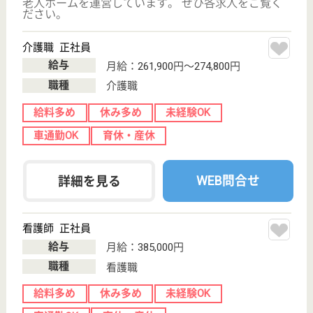
WEB問合せ
詳細を見る
看護師 正社員(日勤のみ)
給与
月給：221,000円〜251,000円
職種
看護職
住宅手当あり
駅徒歩10分以内
WEB問合せ
詳細を見る
光誠会 パークサイドヴィラ
昭和記念公園近くの老健
東京都立川市富
士見町1-36-6
西立川駅徒歩2
分
介護老人保健施
設, デイケア
専門職員が利用者及び家族の意向を踏まえ、合議のも
とに利用者に適した介護サービス計画を作成し、生活