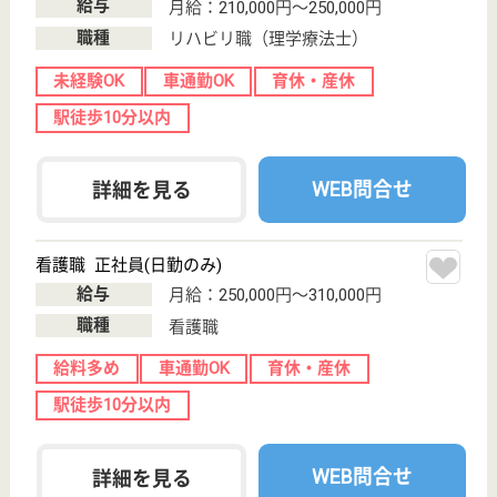
WEB問合せ
詳細を見る
けあらーず立川事業所
東京都立川市栄
町1-6-1
立川駅バス16分
デイサービス,
訪問介護
国立駅から車で6分の、デイサービスです☆ゆったり
とした環境の中でじっくりとキャリアを構築する事が
出来ますので、のびのびと自分らしさを大切にして下
さい♪ご自身の生活に合わせたシフトを作成できます
ので、無理なく長く勤める事が可能になります。仲間
同士の風通しも抜群ですので、やりがいも感じられま
す。
サービス提供責任者 正社員(日勤のみ)
給与
月給：206,984円〜336,584円
職種
サービス提供責任者
未経験OK
車通勤OK
育休・産休