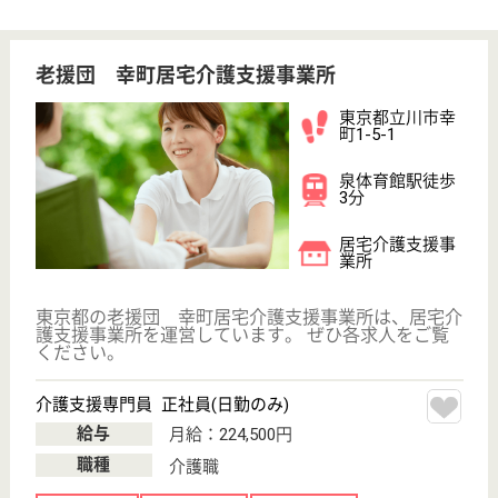
ソラスト立川
東京都立川市柏
町1-10-24
泉体育館駅徒歩
5分
デイサービス,
居宅介護支援事
業所, 訪問介護
ソラスト立川は、訪問介護、通所介護、ケアプラン作
成を行なっています。訪問介護ではホームヘルパーが
通院やお買い物もご一緒に◎デイサービスではレクリ
エーションやリハビリ、ケアプランはご家族皆様が穏
やかに過ごせるよう、心に寄り添ったプランを作成し
ます。スタッフは各種社会保険完備、研修制度も充実
です。
介護管理職 正社員(日勤のみ)
給与
月給：267,100円
職種
管理職（管理者・施設長）
給料多め
休み多め
無資格可
育休・産休
駅徒歩10分以内
WEB問合せ
詳細を見る