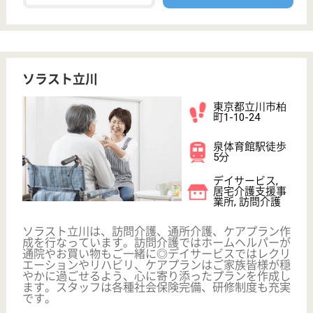
WEB問合せ
詳細を見る
生活相談員 正社員(日勤のみ)
給与
月給：221,984円〜334,584円
職種
生活相談員
未経験OK
車通勤OK
育休・産休
WEB問合せ
詳細を見る
敬愛会 上砂地域福祉サービスセンター
東京都立川市上
砂町1-13-1
武蔵砂川駅徒歩
17分
デイサービス,
居宅介護支援事
業所, 地域包括
支援セ...
当施設は親切、丁寧をモットーに最適なサービスの提
供を心がけております。スタッフ同士フォローし合え
る環境なので、子育てなどで忙しい方も安心してお仕
事を行うことが可能です◎また、年齢不問ですので、
20代〜60代の方まで活躍しています☆社会保険完