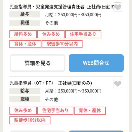
WEB問合せ
詳細を見る
児童指導員（OT・PT） 正社員(日勤のみ)
給与
月給：250,000円〜350,000円
職種
その他
休み多め
住宅手当あり
育休・産休
駅徒歩10分以内
WEB問合せ
詳細を見る
イリーゼ立川
東京都立川市柏
町1-20-3
泉体育館駅徒歩
10分
介護付有料老人
ホーム
多摩モノレール「泉体育館駅」より徒歩約10分アク
セス良好◎ご入居者：介護・看護職員 ＝ 3:1以上と手
厚い職員配置をしています。外出旅行や日々のレクリ