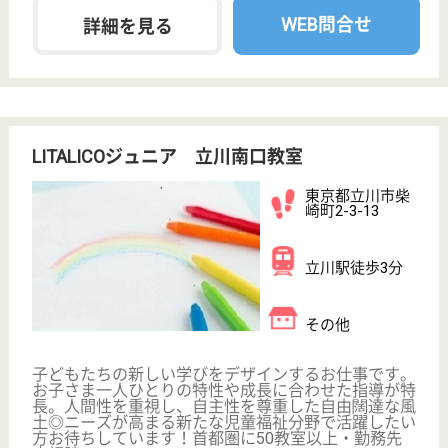
エーション等個人の希望い合わせてアクティビティー
の選択可能です☆シフト制により4週8休、季節休暇7
日含み年間休日110日あり♪福利厚生充実◎
介護職 正社員
給与
月給：237,243円〜294,000円
職種
介護職
車通勤OK
住宅手当あり
育休・産休
駅徒歩10分以内
WEB問合せ
詳細を見る
ケアマネジャー 正社員(日勤のみ)
給与
月給：226,000円〜312,000円
職種
ケアマネジャー
未経験OK
車通勤OK
住宅手当あり
育休・産休
駅徒歩10分以内
WEB問合せ
詳細を見る
サンシティ立川昭和記念公園