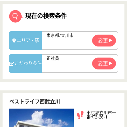
ベストライフ西武立川
東京都立川市一
番町2-26-1
西武立川駅徒歩
10分
介護付有料老人
ホーム
契約者または入居者の相互扶助によって介護付施設の
低額利用を実現し、将来起こり得る事態に備えて契約
者または入居者の相互で助け合い、不安のない老後生
活を目的とする。
看護職 正社員(日勤のみ)
給与
月給：266,000円〜320,000円
職種
看護職
育休・産休
駅徒歩10分以内
WEB問合せ
詳細を見る