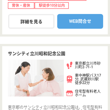
休み多め
未経験OK
車通勤OK
育休・産休
駅徒歩10分以内
WEB問合せ
詳細を見る
国立あおやぎ会 国立あおやぎ苑立川
東京都立川市富
士見町7-33-10
柴崎体育館駅徒
歩10分, 立川駅
バス15分
介護老人保健施
設, デイケア, シ
ョートステイ,
訪...
東京都の国立あおやぎ会 国立あおやぎ苑立川は、介
護老人保健施設・デイケア・ショートステイを運営し
ています。 ぜひ各求人をご覧ください。
介護職 正社員
給与
年収：3,532,656円
職種
介護職
車通勤OK
住宅手当あり
育休・産休
駅徒歩10分以内