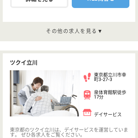
看護職 正社員(日勤のみ)
給与
月給：246,984円〜291,984円
職種
看護職
住宅手当あり
WEB問合せ
詳細を見る
恵比寿会 羽衣地域福祉サービスセンター
東京都立川市羽
衣町1-12-18
西国立駅徒歩7
分
デイサービス,
居宅介護支援事
業所, 地域包括
支援セ...
東京都の恵比寿会 羽衣地域福祉サービスセンター
は、デイサービス・居宅介護支援事業所・地域包括支
援センターを運営しています。 ぜひ各求人をご覧く
ださい。
介護支援専門員 正社員(日勤のみ)
給与
月給：253,667円〜265,566円
職種