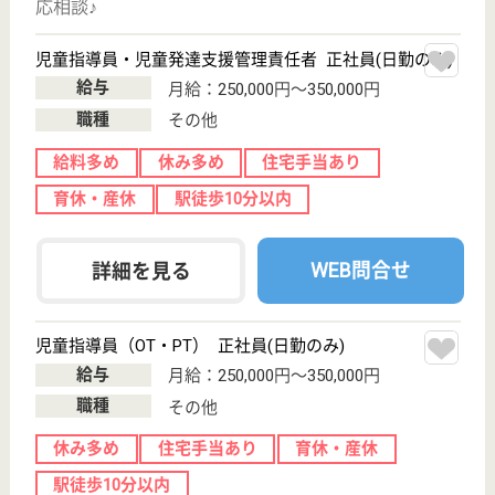
東京都立川市砂
川町2-71-1
東中神駅バス17
分, 武蔵砂川駅
徒歩22分
住宅型有料老人
ホーム
東京都のサンシティ立川昭和記念公園は、住宅型有料
老人ホームを運営しています。 ぜひ各求人をご覧く
ださい。
介護職 正社員
給与
月給：261,900円〜274,800円
職種
介護職
給料多め
休み多め
未経験OK
車通勤OK
育休・産休
WEB問合せ
詳細を見る
看護師 正社員
給与
月給：385,000円
職種
看護職
給料多め
休み多め
未経験OK