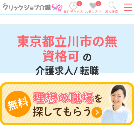
0
0
最近見た求人
お気に入り
求人検索
東京都立川市の無
資格可
の
介護求人/ 転職
現在の検索条件
東京都/立川市
変更
エリア・駅
無資格可
変更
こだわり条件