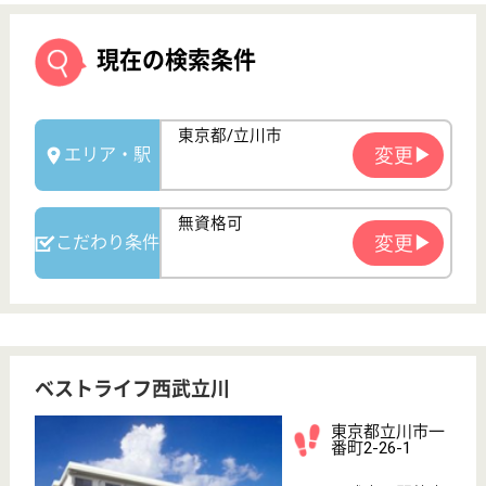
ベストライフ西武立川
東京都立川市一
番町2-26-1
西武立川駅徒歩
10分
介護付有料老人
ホーム
契約者または入居者の相互扶助によって介護付施設の
低額利用を実現し、将来起こり得る事態に備えて契約
者または入居者の相互で助け合い、不安のない老後生
活を目的とする。
介護職 正社員
給与
月給：195,384円〜236,888円
職種
介護職
無資格可
未経験OK
育休・産休
駅徒歩10分以内
WEB問合せ
詳細を見る