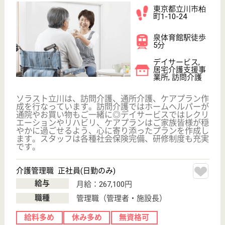
介護の転職支援サービスお申込み
30
簡単
登録
秒
保有資格を選択してくださ
誕生年を入
い
誕生年
必須
保有資格
必須
初任者研修
実務者研修
(ヘルパー2級)
(ヘルパー1級)
介護福祉士
社会福祉士
戻る
ケアマネジャー
PT
次のステッ
OT
その他・なし