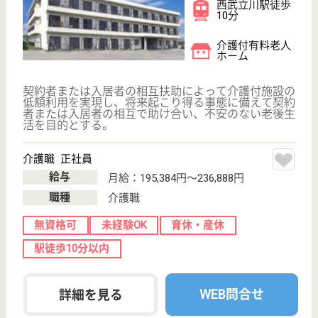
アスケア訪問入浴立川
東京都立川市富
士見町1-21-18
西立川駅徒歩5
分
訪問入浴
東京都のアスケア訪問入浴立川は、訪問入浴を運営し
ています。 ぜひ各求人をご覧ください。
介護職 正社員(日勤のみ)
給与
月給：250,000円
職種
介護職
給料多め
無資格可
未経験OK