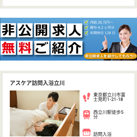
育休・産休
寮あり
駅徒歩10分以内
WEB問合せ
詳細を見る
ソラスト立川
東京都立川市柏
町1-10-24
泉体育館駅徒歩
5分
デイサービス,
居宅介護支援事
業所, 訪問介護
ソラスト立川は、訪問介護、通所介護、ケアプラン作
成を行なっています。訪問介護ではホームヘルパーが
通院やお買い物もご一緒に◎デイサービスではレクリ
エーションやリハビリ、ケアプランはご家族皆様が穏
やかに過ごせるよう、心に寄り添ったプランを作成し
ます。スタッフは各種社会保険完備、研修制度も充実
です。
介護管理職 正社員(日勤のみ)
給与
月給：267,100円
職種
管理職（管理者・施設長）
給料多め
休み多め
無資格可