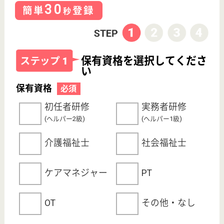
プライバシーポリシー
運営会社
採用ご担当者様へ
お知らせ
看護師の求人・転職なら
『クリックジョブ看護』
介護職求人支援サービス『クリックジョブ介護』運営会社:
ライフワンズ株式会社 ( 厚生労働大臣許可 )13- ユ -303765
Copyright©LifeOnes Ltd. All Rights Reserved
?>