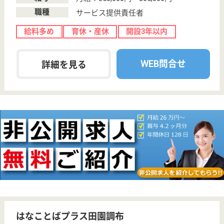
さい。
夜勤介護スタッフ パート(夜勤のみ)
給与
時給：1,434円〜1,579円
職種
介護職
給料多め
育休・産休
駅徒歩10分以内
開設3年以内
WEB問合せ
詳細を見る
看護師 正社員(日勤のみ)
給与
月給：298,500円〜378,500円
職種
看護職
給料多め
車通勤OK
育休・産休
駅徒歩10分以内
開設3年以内
WEB問合せ
詳細を見る
グリーンライフ仲池上