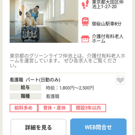
;
事業所情報の一部は、厚生労働省の介護事業所・生活関連情報
検索「介護サービス情報公表システム 」から転載しておりま
す。
介護の転職支援サービスお申込み
30
簡単
登録
秒
保有資格を選択してくださ
誕生年を入
い
誕生年
必須
保有資格
必須