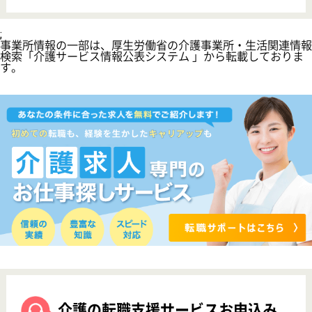
サイトマップ
利用規約
プライバシーポリシー
運営会社
採用ご担当者様へ
お知らせ
看護師の求人・転職なら
『クリックジョブ看護』
介護職求人支援サービス『クリックジョブ介護』運営会社:
ライフワンズ株式会社 ( 厚生労働大臣許可 )13- ユ -303765
Copyright©LifeOnes Ltd. All Rights Reserved