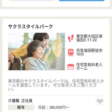
初任者研修
実務者研修
(ヘルパー2級)
(ヘルパー1級)
介護福祉士
社会福祉士
戻る
ケアマネジャー
PT
次のステッ
OT
その他・なし
次のステップへ
サービス紹介
クリックジョブ介護とは
ご利用の流れ
公式LINE＠
お役立ち情報