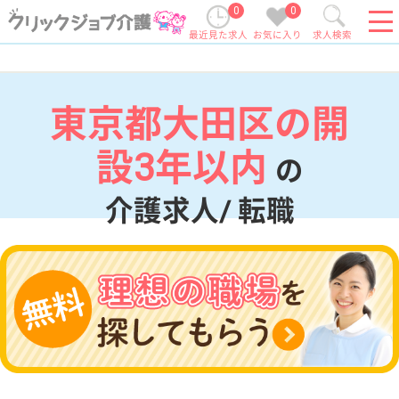
0
0
最近見た求人
お気に入り
求人検索
東京都大田区の開
設3年以内
の
介護求人/ 転職
現在の検索条件
東京都/大田区
変更
エリア・駅
開設3年以内
変更
こだわり条件