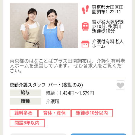
東京都大田区仲
池上1-27-20
御嶽山駅車8分
介護付有料老人
ホーム
東京都のグリーンライフ仲池上は、介護付有料老人ホ
ームを運営しています。 ぜひ各求人をご覧くださ
い。
看護職 パート(日勤のみ)
給与
時給：1,800円〜2,500円
職種
看護職
給料多め
育休・産休
開設3年以内
WEB問合せ
詳細を見る
サクラスタイルパーク
東京都大田区南
蒲田2-11-22
京急蒲田駅徒歩
10分