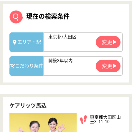
ケアリッツ馬込
東京都大田区山
王3-11-10
大森駅徒歩13分
訪問介護
東京都のケアリッツ馬込は、訪問介護を運営していま
す。 ぜひ各求人をご覧ください。
ケアスタッフ 正社員(日勤のみ)
給与
月給：290,000円〜330,000円
職種
介護職
給料多め
育休・産休
開設3年以内
WEB問合せ
詳細を見る
サービス提供責任者 正社員(日勤のみ)
給与
月給：350,000円〜365,000円