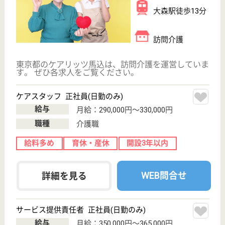
職種
サービス提供責任者
給料多め
育休・産休
開設3年以内
WEB問合せ
詳細を見る
はなことばプラス田園調布
東京都大田区田
園調布1-22-11
雪が谷大塚駅徒
歩10分, 多摩川
駅徒歩10分
介護付有料老人
ホーム
東京都のはなことばプラス田園調布は、介護付有料老
人ホームを運営しています。 ぜひ各求人をご覧くだ