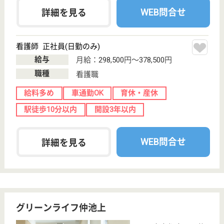
住宅型有料老人
ホーム
東京都のサクラスタイルパークは、住宅型有料老人ホ
ームを運営しています。 ぜひ各求人をご覧くださ
い。
介護職 正社員
給与
月給：280,000円〜
職種
介護職
給料多め
駅徒歩10分以内
開設3年以内
WEB問合せ
詳細を見る
現在の検索条件
東京都/大田区
変更
エリア・駅
開設3年以内
変更
こだわり条件