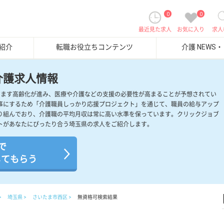
0
0
最近見た求人
お気に入り
求人
紹介
転職お役立ちコンテンツ
介護 NEWS
介護求人情報
すます高齢化が進み、医療や介護などの支援の必要性が高まることが予想されてい
事にするため「介護職員しっかり応援プロジェクト」を通じて、職員の給与アップ
り組んでおり、介護職の平均月収は常に高い水準を保っています。クリックジョブ
トがあなたにぴったり合う埼玉県の求人をご紹介します。
で
してもらう
埼玉県
さいたま市西区
無資格可検索結果