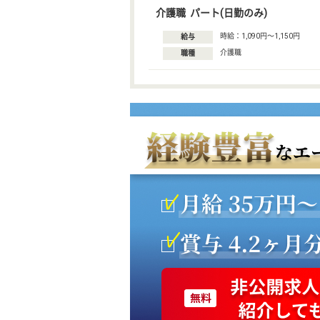
介護職 パート(日勤のみ)
時給：1,090円〜1,150円
給与
介護職
職種