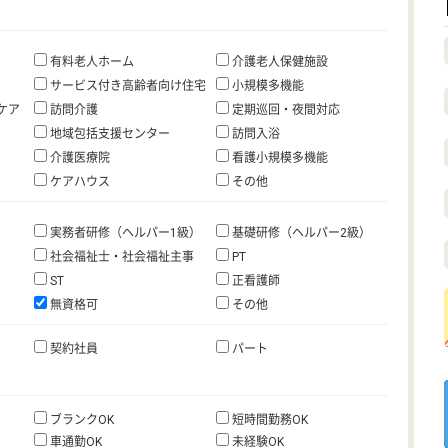
有料老人ホーム
介護老人保健施設
サービス付き高齢者向け住宅
小規模多機能
ケア
訪問介護
定期巡回・夜間対応
地域包括支援センター
訪問入浴
介護医療院
看護小規模多機能
ケアハウス
その他
実務者研修（ヘルパー1級）
基礎研修（ヘルパー2級）
社会福祉士・社会福祉主事
PT
ST
正看護師
無資格可
その他
契約社員
パート
ブランクOK
短時間勤務OK
車通勤OK
未経験OK