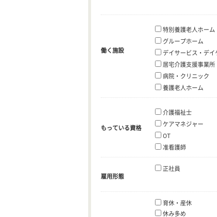
特別養護老人ホーム
グループホーム
働く施設
デイサービス・デイ
居宅介護支援事業所
病院・クリニック
養護老人ホーム
介護福祉士
ケアマネジャー
もっている資格
OT
准看護師
正社員
雇用形態
育休・産休
休み多め