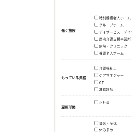
特別養護老人ホーム
グループホーム
働く施設
デイサービス・デイ
居宅介護支援事業所
病院・クリニック
養護老人ホーム
介護福祉士
ケアマネジャー
もっている資格
OT
准看護師
正社員
雇用形態
育休・産休
休み多め