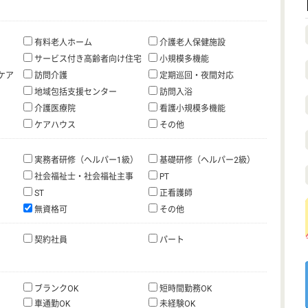
有料老人ホーム
介護老人保健施設
サービス付き高齢者向け住宅
小規模多機能
ケア
訪問介護
定期巡回・夜間対応
地域包括支援センター
訪問入浴
介護医療院
看護小規模多機能
ケアハウス
その他
実務者研修（ヘルパー1級）
基礎研修（ヘルパー2級）
社会福祉士・社会福祉主事
PT
ST
正看護師
無資格可
その他
契約社員
パート
ブランクOK
短時間勤務OK
車通勤OK
未経験OK