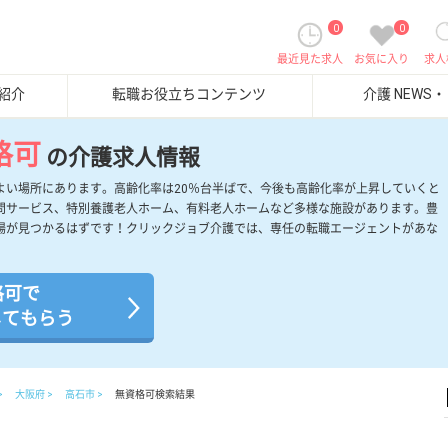
0
0
最近見た求人
お気に入り
求人
紹介
転職お役立ちコンテンツ
介護 NEWS
格可
の介護求人情報
よい場所にあります。高齢化率は20％台半ばで、今後も高齢化率が上昇していくと
問サービス、特別養護老人ホーム、有料老人ホームなど多様な施設があります。豊
場が見つかるはずです！クリックジョブ介護では、専任の転職エージェントがあな
。
格可で
してもらう
大阪府
高石市
無資格可検索結果