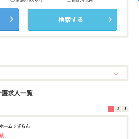
駅徒歩10分以内
開設3年以内
介護求人一覧
1
2
3
ホームすずらん
献