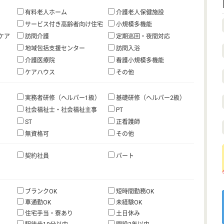
有料老人ホーム
介護老人保健施設
サービス付き高齢者向け住宅
小規模多機能
ケア
訪問介護
定期巡回・夜間対応
地域包括支援センター
訪問入浴
介護医療院
看護小規模多機能
ケアハウス
その他
実務者研修（ヘルパー1級）
基礎研修（ヘルパー2級）
社会福祉士・社会福祉主事
PT
ST
正看護師
無資格可
その他
契約社員
パート
ブランクOK
短時間勤務OK
車通勤OK
未経験OK
住宅手当・寮あり
土日休み