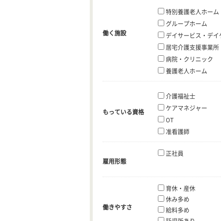
特別養護老人ホーム
グループホーム
働く施設
デイサービス・デイ
居宅介護支援事業所
病院・クリニック
養護老人ホーム
介護福祉士
ケアマネジャー
もっている資格
OT
准看護師
正社員
雇用形態
育休・産休
休み多め
働きやすさ
給料多め