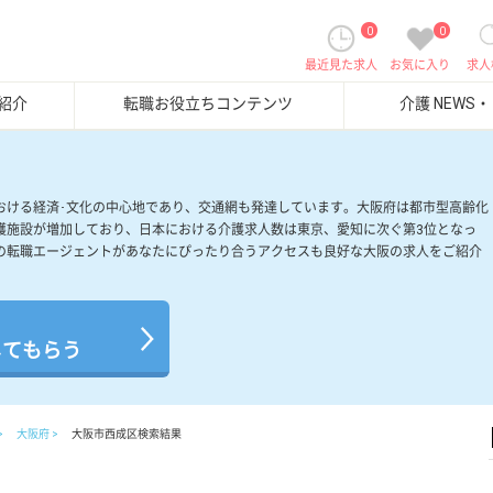
0
0
最近見た求人
お気に入り
求人
紹介
転職お役立ちコンテンツ
介護 NEWS
おける経済･文化の中心地であり、交通網も発達しています。大阪府は都市型高齢化
護施設が増加しており、日本における介護求人数は東京、愛知に次ぐ第3位となっ
の転職エージェントがあなたにぴったり合うアクセスも良好な大阪の求人をご紹介
してもらう
大阪府
大阪市西成区検索結果