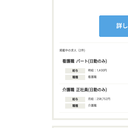
掲載中の求人（2件)
看護職 パート(日勤のみ)
時給：1,400円
給与
看護職
職種
介護職 正社員(日勤のみ)
月給：258,752円
給与
介護職
職種