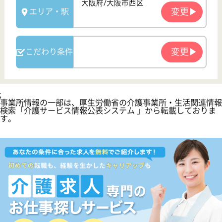
採用ご担当者様へ
お知らせ
看護師の求人・転職なら
『クリックジョブ看護』
介護職求人支援サービス『クリックジョブ介護』運営会社:
ライフワンズ株式会社 ( 厚生労働大臣許可 )13- ユ -303765
Copyright©LifeOnes Ltd. All Rights Reserved
?>