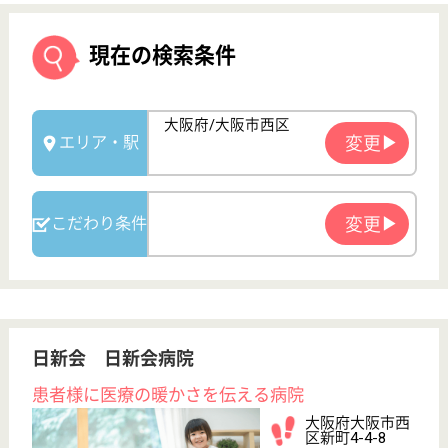
日新会 日新会病院
患者様に医療の暖かさを伝える病院
大阪府大阪市西
区新町4-4-8
西長堀駅徒歩2
分
訪問介護, 病院,
居宅介護支援事
業所, 訪問看護,...
常に向上心を忘れず、より良い医療を提供できる病院
を目指している
看護職 正社員
給与
月給：238,000円〜343,000円
職種
その他
未経験OK
ブランクOK
育休・産休
駅徒歩10分以内
WEB問合せ
詳細を見る