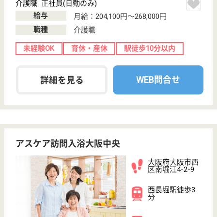
本町駅徒歩4分
グループホーム
大阪府のグループホーム西本町は、グループホームを
運営しています。 ぜひ各求人をご覧ください。
介護職 正社員
給与
月給：235,264円〜275,764円
職種
介護職
未経験OK
駅徒歩10分以内
WEB問合せ
詳細を見る
日新会 ケアヴィレッジ九条
大阪府大阪市西
区九条1-21-24
九条駅徒歩4分
グループホーム,
デイサービス,
ショートステイ,
...