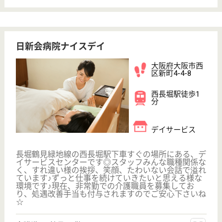
ケア21九条
大阪府大阪市西
区九条1-6-18
九条駅徒歩3分
訪問介護
大阪府のケア21九条は、訪問介護を運営していま
す。 ぜひ各求人をご覧ください。
サービス提供責任者 正社員(日勤のみ)
給与
月給：230,000円〜240,000円
職種
サービス提供責任者
育休・産休
駅徒歩10分以内
WEB問合せ
詳細を見る
グループホーム西本町
大阪府大阪市西
区阿波座1-2-12