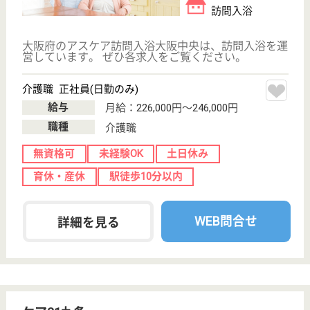
大阪府の日新会 ケアヴィレッジ九条は、グループホ
ーム・デイサービス・ショートステイを運営していま
す。 ぜひ各求人をご覧ください。
管理者 正社員(日勤のみ)
給与
月給：260,000円〜320,000円
職種
管理職（管理者・施設長）
育休・産休
駅徒歩10分以内
WEB問合せ
詳細を見る
現在の検索条件
大阪府/大阪市西区
変更
エリア・駅
変更
こだわり条件
;
事業所情報の一部は、厚生労働省の介護事業所・生活関連情報
検索「介護サービス情報公表システム 」から転載しておりま