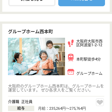
介護福祉士
社会福祉士
戻る
ケアマネジャー
PT
次のステッ
OT
その他・なし
次のステップへ
大阪府大阪市西区で人気の求人特
集