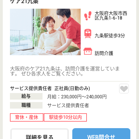
す。
介護の転職支援サービスお申込み
30
簡単
登録
秒
保有資格を選択してくださ
誕生年を入
い
誕生年
必須
保有資格
必須
初任者研修
実務者研修
(ヘルパー2級)
(ヘルパー1級)