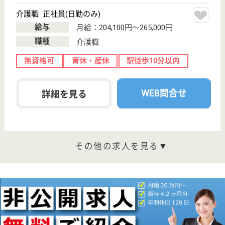
九条駅徒歩5分
介護老人保健施
設, デイケア, シ
ョートステイ
大阪府の健勝会 健勝園九条は、介護老人保健施設・
デイケア・ショートステイを運営しています。 ぜひ
各求人をご覧ください。
介護職 正社員
給与
月給：242,600円〜281,600円
職種
介護職
給料多め
未経験OK
育休・産休
駅徒歩10分以内
WEB問合せ
詳細を見る
介護職 パート(日勤のみ)
給与
時給：1,300円〜1,550円
職種
介護職
給料多め
未経験OK
駅徒歩10分以内
WEB問合せ
詳細を見る