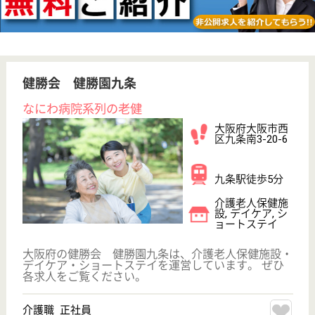
日新会病院ナイスデイ
大阪府大阪市西
区新町4-4-8
西長堀駅徒歩1
分
デイサービス
長堀鶴見緑地線の西長堀駅下車すぐの場所にある、デ
イサービスセンターです◎スタッフみんな職種関係な
く、すれ違い様の挨拶、笑顔、たわいない会話で溢れ
ています♪ずっと仕事を続けていきたいと思える様な
環境です♪現在、非常勤での介護職員を募集してお
り、処遇改善手当も付与されますのでご安心下さいね
☆
介護職 正社員(日勤のみ)
給与
月給：204,100円〜268,000円
職種
介護職
未経験OK
育休・産休
駅徒歩10分以内
WEB問合せ
詳細を見る