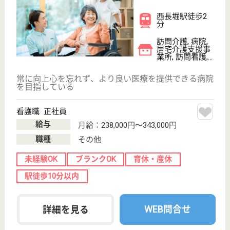
介護職 正社員(日勤のみ)
給与
月給：204,100円〜265,000円
職種
介護職
無資格可
育休・産休
駅徒歩10分以内
WEB問合せ
詳細を見る
その他の求人を見る
健勝会 健勝園九条
なにわ病院系列の老健
大阪府大阪市西
区九条南3-20-6