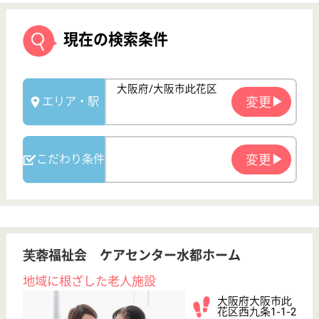
芙蓉福祉会 ケアセンター水都ホーム
地域に根ざした老人施設
大阪府大阪市此
花区西九条1-1-2
西九条駅徒歩7
分
特別養護老人ホ
ーム, デイサー
ビス, ショート
ステイ...
平成11年OPEN、梅田にほど近い大阪・西九条に平成
11年に開設したケアセンター水都ホーム
ケアマネジャー 正社員(日勤のみ)
給与
月給：258,000円
職種
ケアマネジャー
未経験OK
育休・産休
駅徒歩10分以内
WEB問合せ
詳細を見る
介護職 正社員