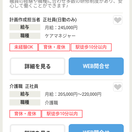
平成20年4月OPEN
大阪府大阪市此
花区四貫島2-26-
11
千鳥橋駅徒歩7
分
住宅型有料老人
ホーム
大阪府のあんしんらいふ 千鳥橋は、住宅型有料老人
ホームを運営しています。 ぜひ各求人をご覧くださ
い。
管理者候補 正社員(日勤のみ)
給与
月給：247,000円〜287,000円
職種
管理職（管理者・施設長）
無資格可
未経験OK
育休・産休
駅徒歩10分以内
WEB問合せ
詳細を見る
ラヴィータ ラヴィータドゥーエ
大阪府大阪市此
花区西九条2-15-
6