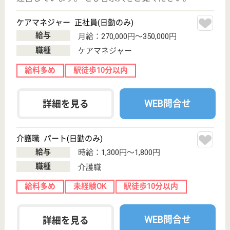
住宅型有料老人
ホーム, 居宅介
護支援事業所
大阪府のあんしんらいふ 千鳥橋弐番館は、住宅型有
料老人ホーム・居宅介護支援事業所を運営していま
す。 ぜひ各求人をご覧ください。
管理者候補 正社員(日勤のみ)
給与
月給：315,000円〜400,000円
職種
管理職（管理者・施設長）
給料多め
無資格可
未経験OK
育休・産休
駅徒歩10分以内
WEB問合せ
詳細を見る
全人会 ソシアス此花春日出
大阪府大阪市此
花区春日出北2-
14-2
千鳥橋駅徒歩13
分
グループホーム