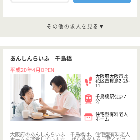
千鳥橋駅から車で5分の場所です◎介護福祉士を積極
的に募集しております☆管理者やリーダー・副リーダ
ーをご希望の方はチャレンジしてください♪年に一度
の定期昇給、期末手当も付与されますのでやりがいを
感じる事が出来ます☆ 医療との密な連携により適切
なサービスが提供できますので、スタッフも安心です
ね！
介護職 正社員
給与
月給：214,000円〜278,000円
職種
介護職
未経験OK
育休・産休
WEB問合せ
詳細を見る
管理者 正社員
給与
月給：284,000円〜320,000円
職種
管理職（管理者・施設長）
給料多め
育休・産休
WEB問合せ
詳細を見る