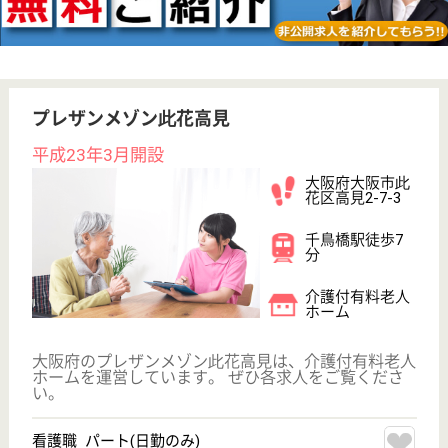
その他の求人を見る
たのしい家西九条
大阪府大阪市此
花区西九条3-4-
73
西九条駅徒歩4
分
グループホーム,
小規模多機能
大阪市此花区にあります、阪神線、JR西九条駅から
徒歩5分の場所にある小規模多機能型居宅介護と併設
しているグループホームです☆月1回西九条カフェを
開催し地域交流も行っています◎各種社会保険完備☆
職員の経験や職種に合わせ多数の研修制度があり、安
心して働くことができます♪
計画作成担当者 正社員(日勤のみ)
給与
月給：245,000円
職種
ケアマネジャー
未経験OK
育休・産休
駅徒歩10分以内