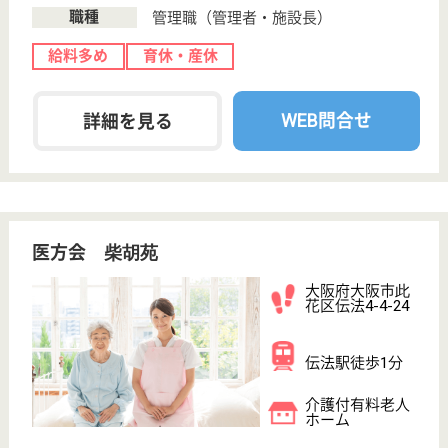
ケア21此花
大阪府大阪市此
花区梅香3-23-
14
千鳥橋駅徒歩5
分
訪問介護
大阪府のケア21此花は、訪問介護を運営していま
す。 ぜひ各求人をご覧ください。
サービス提供責任者 正社員(日勤のみ)
給与
月給：230,000円〜240,000円
職種
サービス提供責任者
育休・産休
駅徒歩10分以内
WEB問合せ
詳細を見る
介護職 正社員(日勤のみ)
給与
月給：233,000円〜248,000円
職種
介護職
給料多め
駅徒歩10分以内