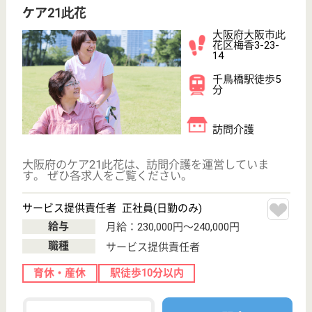
サイトマップ
利用規約
プライバシーポリシー
運営会社
採用ご担当者様へ
お知らせ
看護師の求人・転職なら
『クリックジョブ看護』
介護職求人支援サービス『クリックジョブ介護』運営会社:
ライフワンズ株式会社 ( 厚生労働大臣許可 )13- ユ -303765
Copyright©LifeOnes Ltd. All Rights Reserved
?>