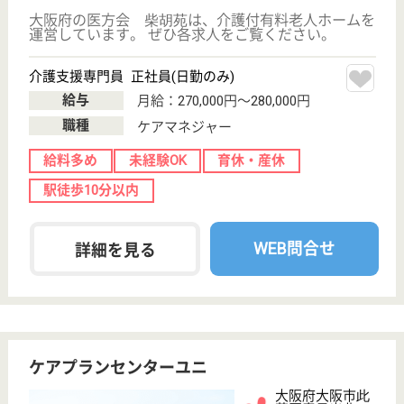
WEB問合せ
詳細を見る
まごころケア 此花
大阪府大阪市此
花区梅香3‐32‐5
千鳥橋駅徒歩3
分
訪問介護
大阪府のまごころケア 此花は、訪問介護を運営して
います。 ぜひ各求人をご覧ください。
介護職 正社員(日勤のみ)
給与
月給：205,000円
職種
介護職
未経験OK
ブランクOK
短時間勤務OK
駅徒歩10分以内
WEB問合せ
詳細を見る