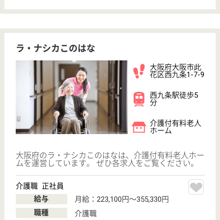
大阪府大阪市此
花区西九条3-66-
6
西九条駅徒歩3
分
グループホーム,
小規模多機能
大阪府の医方会 桂枝苑は、グループホーム・小規模
多機能を運営しています。 ぜひ各求人をご覧くださ
い。
介護支援専門員 正社員(日勤のみ)
給与
月給：280,000円〜350,000円
職種
ケアマネジャー
給料多め
未経験OK
育休・産休
駅徒歩10分以内
WEB問合せ
詳細を見る
現在の検索条件
大阪府/大阪市此花区