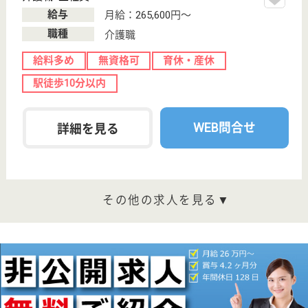
千鳥橋駅徒歩7
分
介護付有料老人
ホーム
大阪府のプレザンメゾン此花高見は、介護付有料老人
ホームを運営しています。 ぜひ各求人をご覧くださ
い。
看護職 パート(日勤のみ)
給与
時給：1,516円〜1,616円
職種
看護職
車通勤OK
ブランクOK
育休・産休
正社員登用制度
駅徒歩10分以内
WEB問合せ
詳細を見る
管理者候補 正社員
給与
月給：309,600円
職種
管理職（管理者・施設長）
給料多め
育休・産休
駅徒歩10分以内
WEB問合せ
詳細を見る