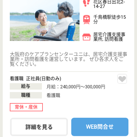
全人会 アマトール此花
大阪府大阪市此
花区酉島1-6-2
千鳥橋駅徒歩12
分
デイサービス
大阪府の全人会 アマトール此花は、デイサービスを
運営しています。 ぜひ各求人をご覧ください。
介護職 パート(日勤のみ)
給与
時給：1,200円
職種
介護職
給料多め
未経験OK
WEB問合せ
詳細を見る
医方会 桂枝苑