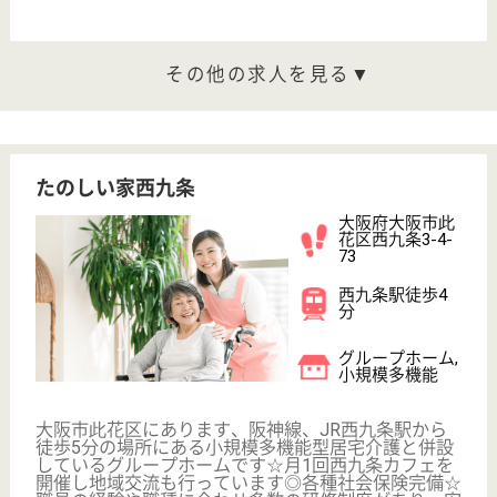
ケアマネジャー 正社員(日勤のみ)
給与
月給：270,000円〜350,000円
職種
ケアマネジャー
給料多め
駅徒歩10分以内
WEB問合せ
詳細を見る
介護職 パート(日勤のみ)
給与
時給：1,300円〜1,800円
職種
介護職
給料多め
未経験OK
駅徒歩10分以内
WEB問合せ
詳細を見る
その他の求人を見る
あんしんらいふ 千鳥橋