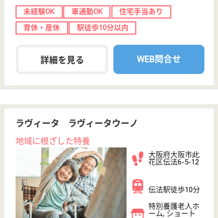
変更
エリア・駅
変更
こだわり条件
;
事業所情報の一部は、厚生労働省の介護事業所・生活関連情報
検索「介護サービス情報公表システム 」から転載しておりま
す。
介護の転職支援サービスお申込み
30
簡単
登録
秒