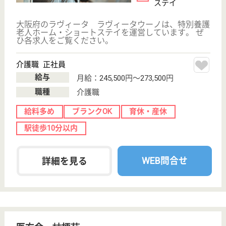
保有資格を選択してくださ
誕生年を入
い
誕生年
必須
保有資格
必須
初任者研修
実務者研修
(ヘルパー2級)
(ヘルパー1級)
介護福祉士
社会福祉士
戻る
ケアマネジャー
PT
次のステッ
OT
その他・なし
次のステップへ
大阪府大阪市此花区で人気の求人
特集