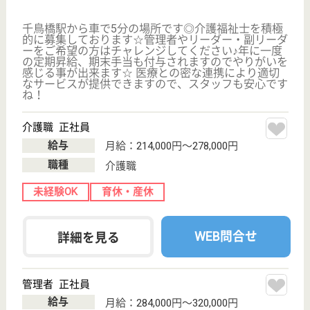
ケア・居宅介護支援事業所を運営しています。 ぜひ
各求人をご覧ください。
介護職員 正社員
給与
月給：221,000円〜285,000円
職種
介護職
無資格可
未経験OK
育休・産休
駅徒歩10分以内
WEB問合せ
詳細を見る
介護職 パート(日勤夜勤あり)
給与
時給：1,234円〜1,484円
職種
介護職
給料多め
無資格可
未経験OK
育休・産休
正社員登用制度
駅徒歩10分以内
WEB問合せ
詳細を見る