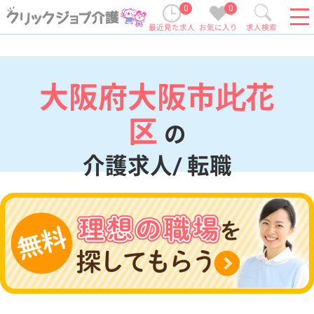
0
0
最近見た求人
お気に入り
求人検索
大阪府大阪市此花
区
の
介護求人/ 転職
現在の検索条件
大阪府/大阪市此花区
変更
エリア・駅
変更
こだわり条件