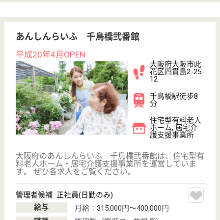
介護付有料老人
ホーム
大阪府のラ・ナシカこのはなは、介護付有料老人ホー
ムを運営しています。 ぜひ各求人をご覧ください。
介護職 正社員
給与
月給：223,100円〜355,330円
職種
介護職
未経験OK
車通勤OK
住宅手当あり
育休・産休
駅徒歩10分以内
WEB問合せ
詳細を見る
ラヴィータ ラヴィータウーノ
地域に根ざした特養
大阪府大阪市此
花区伝法6-5-12
伝法駅徒歩10分
特別養護老人ホ
ーム, ショート