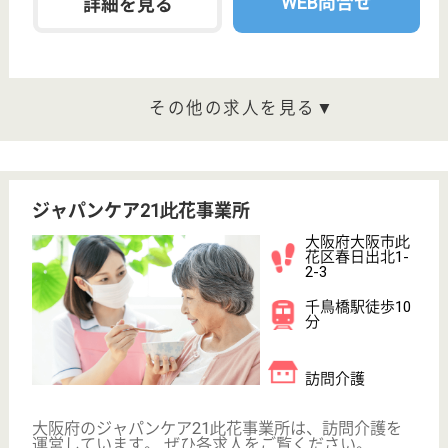
西九条駅徒歩5
分
グループホーム,
小規模多機能
大阪府のラヴィータ ラヴィータドゥーエは、グルー
プホーム・小規模多機能を運営しています。 ぜひ各
求人をご覧ください。
介護職 正社員
給与
月給：238,500円〜258,500円
職種
介護職
未経験OK
駅徒歩10分以内
WEB問合せ
詳細を見る
あんしんらいふ 千鳥橋弐番館
平成20年4月OPEN
大阪府大阪市此
花区四貫島2-25-
12
千鳥橋駅徒歩8
分