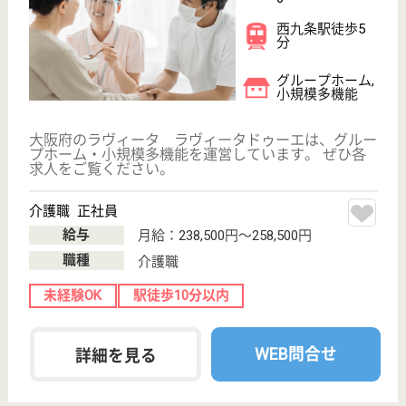
花区春日出北2-
14-27
千鳥橋駅徒歩15
分
居宅介護支援事
業所, 訪問看護
大阪府のケアプランセンターユニは、居宅介護支援事
業所・訪問看護を運営しています。 ぜひ各求人をご
覧ください。
看護職 正社員(日勤のみ)
給与
月給：240,000円〜300,000円
職種
看護職
育休・産休
WEB問合せ
詳細を見る
ラ・ナシカこのはな
大阪府大阪市此
花区西九条1-7-9
西九条駅徒歩5
分