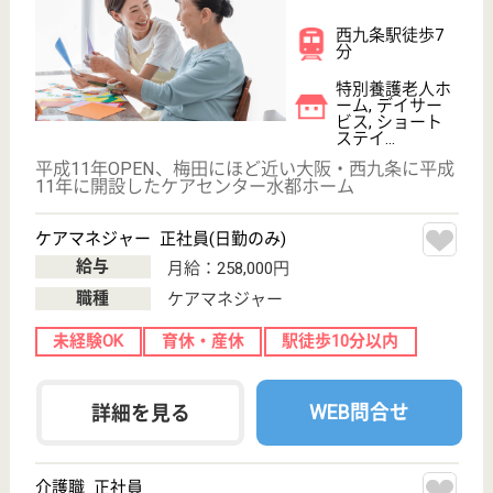
給与
月給：265,600円〜
職種
介護職
給料多め
無資格可
育休・産休
駅徒歩10分以内
WEB問合せ
詳細を見る
その他の求人を見る
プレザンメゾン此花高見
平成23年3月開設
大阪府大阪市此
花区高見2-7-3