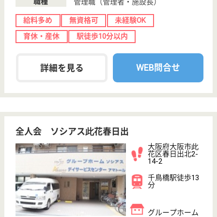
ステイ
大阪府のラヴィータ ラヴィータウーノは、特別養護
老人ホーム・ショートステイを運営しています。 ぜ
ひ各求人をご覧ください。
介護職 正社員
給与
月給：245,500円〜273,500円
職種
介護職
給料多め
ブランクOK
育休・産休
駅徒歩10分以内
WEB問合せ
詳細を見る
医方会 桔梗苑
大阪府大阪市此
花区此花区伝法
4-3-14
伝法駅徒歩2分
介護老人保健施
設, デイケア, 居
宅介護支援事業
所
大阪府の医方会 桔梗苑は、介護老人保健施設・デイ