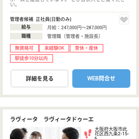
医方会 柴胡苑
大阪府大阪市此
花区伝法4-4-24
伝法駅徒歩1分
介護付有料老人
ホーム
大阪府の医方会 柴胡苑は、介護付有料老人ホームを
運営しています。 ぜひ各求人をご覧ください。
介護支援専門員 正社員(日勤のみ)
給与
月給：270,000円〜280,000円
職種
ケアマネジャー
給料多め
未経験OK
育休・産休
駅徒歩10分以内
WEB問合せ
詳細を見る
ケアプランセンターユニ
大阪府大阪市此