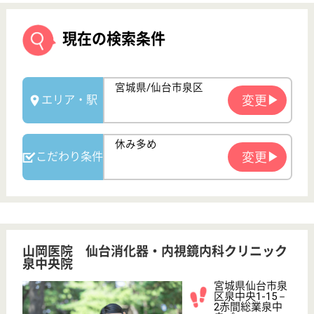
山岡医院 仙台消化器・内視鏡内科クリニック
泉中央院
宮城県仙台市泉
区泉中央1-15－
2赤間総業泉中
央パー...
泉中央駅徒歩1
分
クリニック
宮城県の山岡医院 仙台消化器・内視鏡内科クリニッ
ク泉中央院は、クリニックを運営しています。 ぜひ
各求人をご覧ください。
正看護師 正社員(日勤のみ)
給与
月給：260,000円〜322,000円
職種
看護職
休み多め
未経験OK
車通勤OK
育休・産休
駅徒歩10分以内
WEB問合せ
詳細を見る