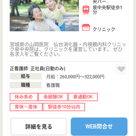
エムツー訪問看護ステーション泉
宮城県仙台市泉
区八乙女中央3-
2-30
八乙女駅徒歩3
分
居宅介護支援事
業所, 訪問看護
宮城県のエムツー訪問看護ステーション泉は、居宅介
護支援事業所・訪問看護を運営しています。 ぜひ各
求人をご覧ください。
看護職 正社員(日勤のみ)
給与
月給：270,000円
職種
看護職
休み多め
未経験OK
土日休み