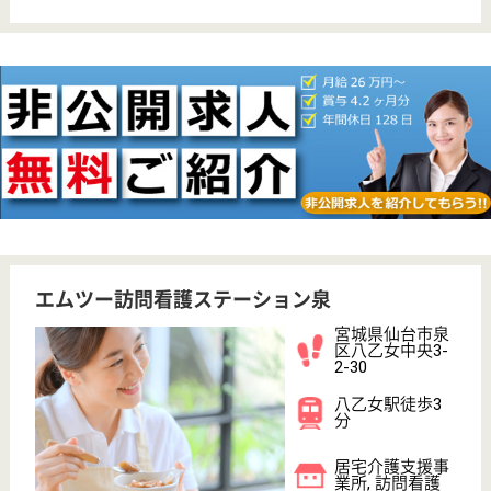
車通勤OK
育休・産休
駅徒歩10分以内
WEB問合せ
詳細を見る
泉整形外科病院 コスモス
宮城県仙台市泉
区上谷刈字長命
8
八乙女駅車10分
介護老人保健施
設, デイケア, シ
ョートステイ,
居...
宮城県の泉整形外科病院 コスモスは、介護老人保健
施設・デイケア・ショートステイを運営しています。
ぜひ各求人をご覧ください。
介護支援専門員 正社員(日勤のみ)
給与
月給：176,500円〜193,500円
職種
ケアマネジャー
休み多め
車通勤OK
住宅手当あり
育休・産休
託児所あり