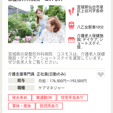
介護の転職支援サービスお申込み
30
簡単
登録
秒
保有資格を選択してくださ
誕生年を入
い
誕生年
必須
保有資格
必須
初任者研修
実務者研修
(ヘルパー2級)
(ヘルパー1級)
介護福祉士
社会福祉士
戻る
ケアマネジャー
PT
次のステッ
OT
その他・なし
次のステップへ