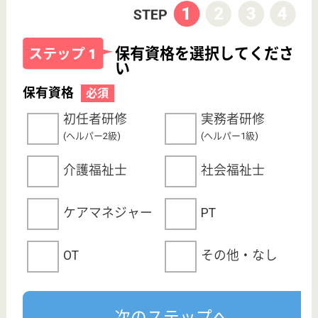
プライバシーポリシー
運営会社
採用ご担当者様へ
お知らせ
看護師の求人・転職なら
『クリックジョブ看護』
介護職求人支援サービス『クリックジョブ介護』運営会社:
ライフワンズ株式会社 ( 厚生労働大臣許可 )13- ユ -303765
Copyright©LifeOnes Ltd. All Rights Reserved
?>