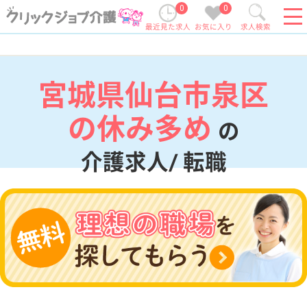
0
0
最近見た求人
お気に入り
求人検索
宮城県仙台市泉区
の休み多め
の
介護求人/ 転職
現在の検索条件
宮城県/仙台市泉区
変更
エリア・駅
休み多め
変更
こだわり条件