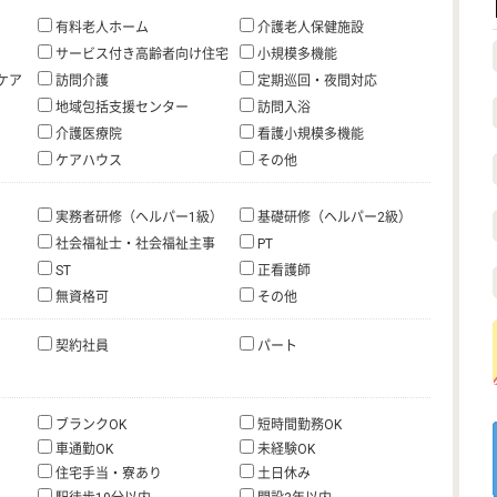
有料老人ホーム
介護老人保健施設
サービス付き高齢者向け住宅
小規模多機能
ケア
訪問介護
定期巡回・夜間対応
地域包括支援センター
訪問入浴
介護医療院
看護小規模多機能
ケアハウス
その他
実務者研修（ヘルパー1級）
基礎研修（ヘルパー2級）
社会福祉士・社会福祉主事
PT
ST
正看護師
無資格可
その他
契約社員
パート
ブランクOK
短時間勤務OK
車通勤OK
未経験OK
住宅手当・寮あり
土日休み