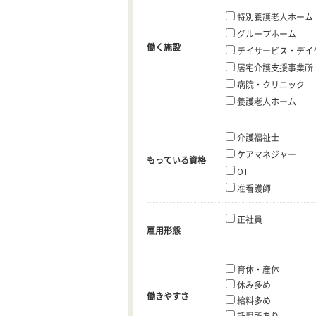
特別養護老人ホーム
グループホーム
働く施設
デイサービス・デイ
居宅介護支援事業所
病院・クリニック
養護老人ホーム
介護福祉士
ケアマネジャー
もっている資格
OT
准看護師
正社員
雇用形態
育休・産休
休み多め
働きやすさ
給料多め