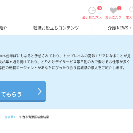
0
0
最近見た求人
お気に入り
求人
紹介
転職お役立ちコンテンツ
介護 NEWS
には30%台半ばにもなると予想されており、トップレベルの高齢エリアになることが見
設が年々増え続けており、とりわけデイサービス等日勤のみで働けるお仕事が多く
専任の転職エージェントがあなたにぴったり合う宮城県の求人をご紹介します。
してもらう
宮城県
仙台市青葉区検索結果