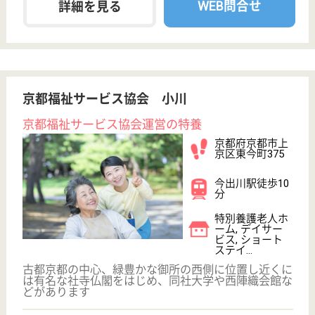
未経験OK
土日休み
育休・産休
WEB問合せ
詳細を見る
その他の求人を見る
ヒルデモア東山
2004年OPEN、東京海上グループ
京都府京都市山
科区日ノ岡夷谷
町21-15
蹴上駅徒歩9分
介護付有料老人
ホーム
私たちの出発点は介護の先進国デンマークにありま
す、コンタクトパーソン制度、手厚い職員配置、看護
師24時間常駐など特徴ある介護付有料老人ホーム
看護スタッフ パート(日勤のみ)
給与
時給：1,600円〜1,800円
職種
看護職