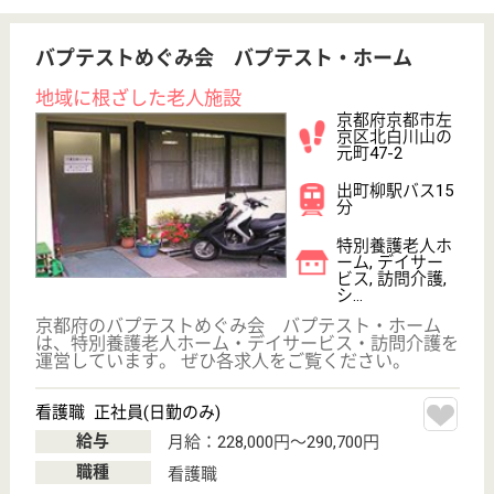
WEB問合せ
詳細を見る
清水会 京しみず
京都伏見しみず病院グループ
京都府京都市伏
見区羽束師古川
町177
長岡京駅バス15
分
介護老人保健施
設, デイケア, シ
ョートステイ
京都府の清水会 京しみずは、介護老人保健施設・デ
イケア・ショートステイを運営しています。 ぜひ各
求人をご覧ください。
支援相談員 正社員(日勤のみ)
給与
年収：3,500,000円〜3,800,000円
職種
生活相談員
給料多め
未経験OK
車通勤OK
育休・産休
WEB問合せ
詳細を見る