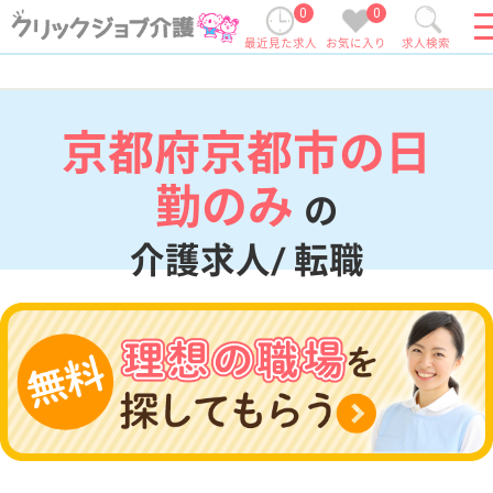
0
0
最近見た求人
お気に入り
求人検索
京都府京都市の日
勤のみ
の
介護求人/ 転職
現在の検索条件
京都府/京都市
変更
エリア・駅
日勤のみ
変更
こだわり条件