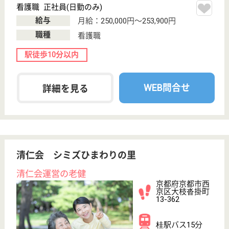
車通勤OK
駅徒歩10分以内
WEB問合せ
詳細を見る
三幸会 紫雲苑
三幸会運営の老健
京都府京都市左
京区岩倉上蔵町
303
国際会館駅バス
15分, 北山駅徒
歩5分
介護老人保健施
設, デイケア, シ
ョートステイ,
訪...
京都府の三幸会 紫雲苑は、介護老人保健施設・デイ
ケア・ショートステイを運営しています。 ぜひ各求
人をご覧ください。
ケアマネジャー 正社員(日勤のみ)
給与
月給：193,100円
職種
ケアマネジャー
未経験OK
賞与4か月以上
駅徒歩10分以内