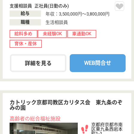
設, デイケア, シ
ョートステイ,
居...
京都府の稲門会 しずはうすは、介護老人保健施設・
デイケア・ショートステイを運営しています。 ぜひ
各求人をご覧ください。
介護職 正社員(日勤のみ)
給与
月給：209,344円〜229,344円
職種
介護職
未経験OK
賞与4か月以上
車通勤OK
住宅手当あり
育休・産休
WEB問合せ
詳細を見る
名称非公開・住宅型有料老人ホーム
住宅型有料老人ホーム
京都府京都市右
京区梅津構口町
43-3
西院〔嵐電〕駅
バス15分
住宅型有料老人
ホーム