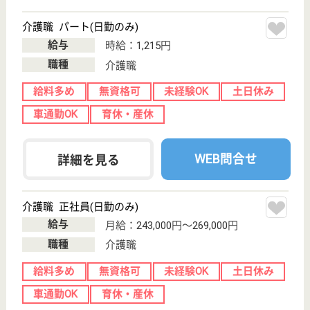
WEB問合せ
詳細を見る
京都福祉サービス協会 小川
京都福祉サービス協会運営の特養
京都府京都市上
京区東今町375
今出川駅徒歩10
分
特別養護老人ホ
ーム, デイサー
ビス, ショート
ステイ...
古都京都の中心、緑豊かな御所の西側に位置し近くに
は有名な社寺仏閣をはじめ、同社大学や西陣織会館な
どがあります
看護職 正社員(日勤のみ)
給与
月給：250,000円〜253,900円
職種
看護職
駅徒歩10分以内
WEB問合せ
詳細を見る