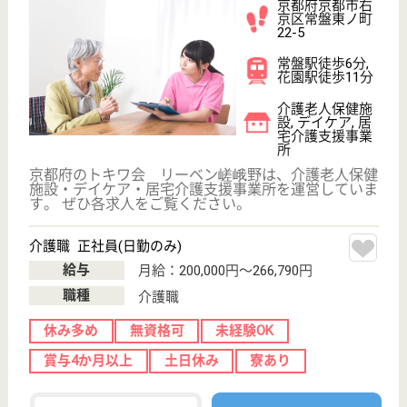
介護付有料老人
ホーム
勤務時間等は相談可能なので、自分のライフスタイル
に合わせる事ができます◎フルタイムでしっかり働き
たい人や出来る時間内に働きたい人も大歓迎♪勤務地
はJR線や阪急電車、嵐電等複数の駅からアクセス出
来るので通勤がしやすい場所です☆医療サポートも万
全なので安心してお仕事ができます♪
介護職 パート(日勤のみ)
給与
時給：1,200円〜1,300円
職種
介護職
給料多め
未経験OK
育休・産休
駅徒歩10分以内
WEB問合せ
詳細を見る
桃仁会 桃寿苑
透析患者も入所する老健
京都府京都市伏
見区向島津田町
235-1