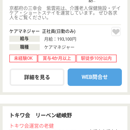
ケアマネジャー 正社員(日勤のみ)
給与
月給：239,333円〜276,000円
職種
ケアマネジャー
給料多め
未経験OK
住宅手当あり
育休・産休
駅徒歩10分以内
WEB問合せ
詳細を見る
その他の求人を見る
ウェルエイジみぶ
シフト制による週休二日制☆勤務時間については
相談可☆社会保険も完備なのでしっかりとお仕事
が出来る職場です♪各自の仕事に誇りと責任を持て
れるのでやりがいあり！
京都府京都市中
京区壬生梛ノ宮
町31
四条大宮駅徒歩
8分