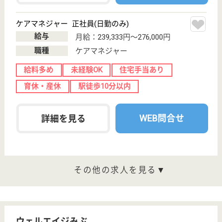
介護の転職支援サービスお申込み
30
簡単
登録
秒
保有資格を選択してくださ
誕生年を入
い
誕生年
必須
保有資格
必須
初任者研修
実務者研修
(ヘルパー2級)
(ヘルパー1級)
介護福祉士
社会福祉士
戻る
ケアマネジャー
PT
次のステッ
OT
その他・なし