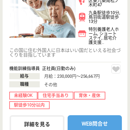
もっとみる（21-40 件 /183 件）
現在の検索条件
京都府/京都市
変更
エリア・駅
日勤のみ
変更
こだわり条件
;
事業所情報の一部は、厚生労働省の介護事業所・生活関連情報
検索「介護サービス情報公表システム 」から転載しておりま
す。