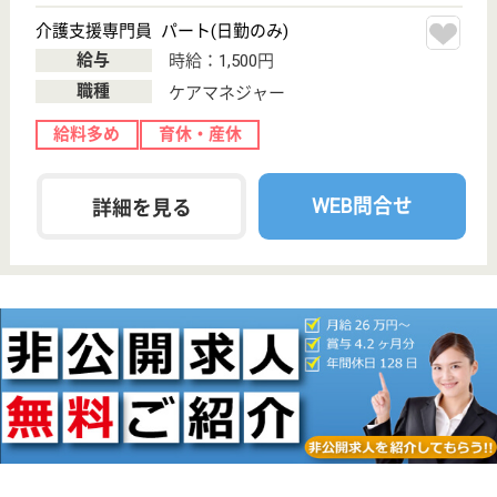
ーム, デイサー
ビス, ショート
ステイ...
京都府の七野会 原谷こぶしの里は、特別養護老人ホ
ーム・デイサービス・ショートステイを運営していま
す。 ぜひ各求人をご覧ください。
ケアマネジャー 正社員(日勤のみ)
給与
月給：254,556円〜270,324円
職種
ケアマネジャー
給料多め
育休・産休
WEB問合せ
詳細を見る
アスケア訪問入浴京都北
京都府京都市北
区出雲路立テ本
町7
鞍馬口駅徒歩9
分
訪問入浴
京都府のアスケア訪問入浴京都北は、訪問入浴を運営
しています。 ぜひ各求人をご覧ください。