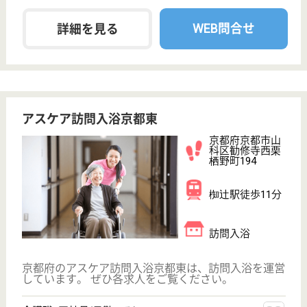
清仁会 シミズひまわりの里
清仁会運営の老健
京都府京都市西
京区大枝沓掛町
13-362
桂駅バス15分
介護老人保健施
設, デイケア
京都府の清仁会 シミズひまわりの里は、介護老人保
健施設・デイケアを運営しています。 ぜひ各求人を
ご覧ください。
ケアマネジャー 正社員(日勤のみ)
給与
月給：202,500円〜256,300円
職種
ケアマネジャー
車通勤OK
育休・産休
寮あり
託児所あり
WEB問合せ
詳細を見る