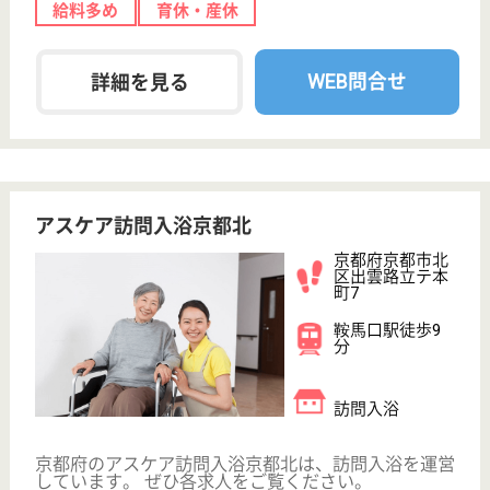
栖野町194
椥辻駅徒歩11分
訪問入浴
京都府のアスケア訪問入浴京都東は、訪問入浴を運営
しています。 ぜひ各求人をご覧ください。
介護職 正社員(日勤のみ)
給与
月給：243,000円〜269,000円
職種
介護職
給料多め
無資格可
未経験OK
土日休み
車通勤OK
育休・産休
WEB問合せ
詳細を見る
介護職 パート(日勤のみ)
給与
時給：1,215円
職種
介護職
給料多め
無資格可
未経験OK
土日休み
車通勤OK
育休・産休