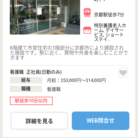
京都府の名称非公開・住宅型有料老人ホームは、住宅
型有料老人ホームを運営しています。 ぜひ各求人を
ご覧ください。
ケアマネジャー 正社員(日勤のみ)
給与
月給：229,108円〜259,108円
職種
ケアマネジャー
未経験OK
車通勤OK
WEB問合せ
詳細を見る
サービス提供責任者 契約社員(日勤のみ)
給与
月給：200,000円
職種
サービス提供責任者
車通勤OK
WEB問合せ
詳細を見る
蘇生会 第2アールそせい