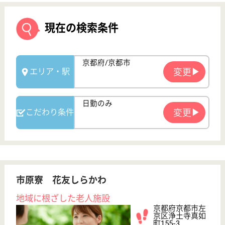
市原寮 花友しらかわ
地域に根ざした老人施設
京都府京都市左
京区浄土寺真如
町155-3
出町柳駅バス11
分
特別養護老人ホ
ーム, デイサー
ビス, ショート
ステイ...
入所者の健康管理、薬の管理、看護記録の作成などを
行います
介護職 パート(日勤のみ)
給与
時給：1,337円〜1,443円
職種
介護職
給料多め
無資格可
未経験OK
車通勤OK
育休・産休
正社員登用制度
WEB問合せ
詳細を見る