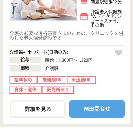
プライバシーポリシー
運営会社
採用ご担当者様へ
お知らせ
看護師の求人・転職なら
『クリックジョブ看護』
介護職求人支援サービス『クリックジョブ介護』運営会社:
ライフワンズ株式会社 ( 厚生労働大臣許可 )13- ユ -303765
Copyright©LifeOnes Ltd. All Rights Reserved
?>