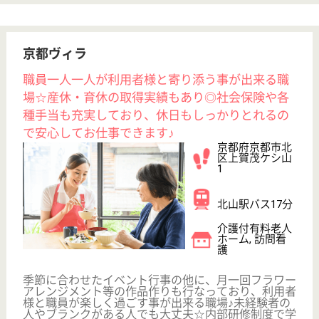
蘇生会病院隣接の老人総合施設
京都府京都市伏
見区下鳥羽上三
栖町129
中書島駅送迎バ
ス5分
介護老人保健施
設, デイケア, シ
ョートステイ
蘇生会総合病院に併設、入院治療の必要がなくなって
も、自宅での生活が少し困難な方に入所していただ
き、生活リハビリを行い、在宅生活ができるように支
援をしております
看護職 正社員(日勤のみ)
給与
月給：220,500円〜285,500円
職種
看護職
WEB問合せ
詳細を見る
医仁会 いわやの里
武田病院グループの老人施設
京都府京都市山
科区大宅古海道
町52