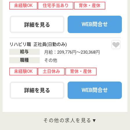
カトリック京都司教区カリタス会 東九条のぞ
みの園
高齢者の総合福祉施設
京都府京都市南
区東九条西岩本
町1-1
京都駅徒歩7分
特別養護老人ホ
ーム, デイサー
ビス, ショート
ステイ...
6階建て市営住宅の1階部分に京都市により建設され
た施設です。駅に近く、買物や外食を楽しむことがで
きます
看護職 正社員(日勤のみ)
給与
月給：253,000円〜314,000円
職種
看護職
駅徒歩10分以内
WEB問合せ
詳細を見る