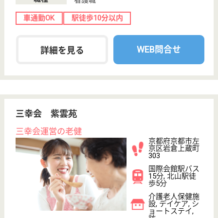
WEB問合せ
詳細を見る
こころの家族 故郷の家・京都
介護老人福祉施設のお仕事
京都府京都市南
区東九条南松ノ
木町47
九条駅徒歩10分,
鳥羽街道駅徒歩
13分
特別養護老人ホ
ーム, ショート
ステイ, 居宅介
護支援...
この国に住む外国人に日本はいい国だといえる社会づ
くりを目指しています
機能訓練指導員 正社員(日勤のみ)
給与
月給：230,000円〜256,667円
職種
その他
未経験OK
住宅手当あり
育休・産休
駅徒歩10分以内
WEB問合せ
詳細を見る