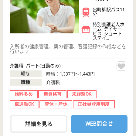
介護支援専門員 パート(日勤のみ)
給与
時給：1,500円
職種
ケアマネジャー
給料多め
育休・産休
WEB問合せ
詳細を見る
七野会 原谷こぶしの里
七野会運営の特養
京都府京都市北
区大北山長谷町
5-36
北野白梅町駅車
10分
特別養護老人ホ