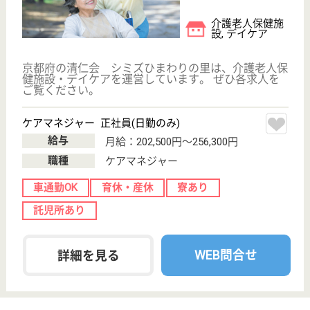
WEB問合せ
詳細を見る
トキワ会 リーベン嵯峨野
トキワ会運営の老健
京都府京都市右
京区常盤東ノ町
22-5
常盤駅徒歩6分,
花園駅徒歩11分
介護老人保健施
設, デイケア, 居
宅介護支援事業
所
京都府のトキワ会 リーベン嵯峨野は、介護老人保健
施設・デイケア・居宅介護支援事業所を運営していま
す。 ぜひ各求人をご覧ください。
介護職 正社員(日勤のみ)
給与
月給：200,000円〜266,790円
職種
介護職
休み多め
無資格可
未経験OK
賞与4か月以上
土日休み
寮あり