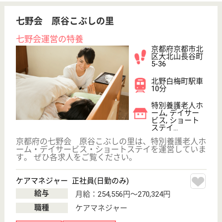
介護職 パート(日勤のみ)
給与
時給：1,215円
職種
介護職
給料多め
無資格可
未経験OK
土日休み
車通勤OK
育休・産休
WEB問合せ
詳細を見る
介護職 正社員(日勤のみ)
給与
月給：243,000円〜269,000円
職種
介護職
給料多め
無資格可
未経験OK
土日休み
車通勤OK
育休・産休
WEB問合せ
詳細を見る
アスケア訪問入浴京都東
京都府京都市山
科区勧修寺西栗