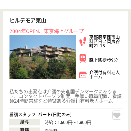
京都ヴィラ
職員一人一人が利用者様と寄り添う事が出来る職
場☆産休・育休の取得実績もあり◎社会保険や各
種手当も充実しており、休日もしっかりとれるの
で安心してお仕事できます♪
京都府京都市北
区上賀茂ケシ山
1
北山駅バス17分
介護付有料老人
ホーム, 訪問看
護
季節に合わせたイベント行事の他に、月一回フラワー
アレンジメント等の作品作りも行なっており、利用者
様と職員が楽しく過ごす事が出来る職場♪未経験者の
人やブランクがある人でも大丈夫☆内部研修制度で学
び、先輩職員が丁寧に指導致します◎協力医療機関と
の連携もあり、様々な知識も学びながらお仕事ができ
ます☆
ケアマネジャー 正社員(日勤のみ)
給与
月給：220,000円〜280,000円
職種
ケアマネジャー
賞与4か月以上
車通勤OK
育休・産休