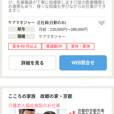
椥辻駅徒歩12分
介護老人保健施
設, デイケア, シ
ョートステイ,
訪...
京都府の医仁会 いわやの里は、介護老人保健施設・
デイケア・ショートステイを運営しています。 ぜひ
各求人をご覧ください。
理学療法士 パート(日勤のみ)
給与
時給：1,500円
職種
リハビリ職（理学療法士）
給料多め
未経験OK
車通勤OK
育休・産休
寮あり
託児所あり
WEB問合せ
詳細を見る
理学療法士 正社員(日勤のみ)
給与
月給：202,144円〜207,444円
職種
リハビリ職（理学療法士）
土日休み
車通勤OK
住宅手当あり
育休・産休
WEB問合せ
詳細を見る