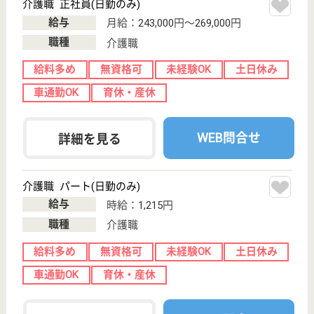
バプテストめぐみ会 バプテスト・ホーム
地域に根ざした老人施設
京都府京都市左
京区北白川山の
元町47-2
出町柳駅バス15
分
特別養護老人ホ
ーム, デイサー
ビス, 訪問介護,
シ...
京都府のバプテストめぐみ会 バプテスト・ホーム
は、特別養護老人ホーム・デイサービス・訪問介護を
運営しています。 ぜひ各求人をご覧ください。
看護職 正社員(日勤のみ)
給与
月給：228,000円〜290,700円
職種
看護職
未経験OK
住宅手当あり
育休・産休
WEB問合せ
詳細を見る
リハビリ職 正社員(日勤のみ)
給与
月給：209,776円〜230,368円
職種
その他