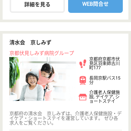
向島駅徒歩13分
介護老人保健施
設, デイケア, シ
ョートステイ,
その他
介護の必要な透析患者さまのための、クリニックを併
設した老人保健施設です
介護福祉士 パート(日勤のみ)
給与
時給：1,300円〜1,320円
職種
介護職
給料多め
未経験OK
車通勤OK
育休・産休
託児所あり
WEB問合せ
詳細を見る
稲門会 しずはうす
稲門会運営の老健
京都府京都市左
京区静市静原町
548
国際会館駅バス
16分
介護老人保健施