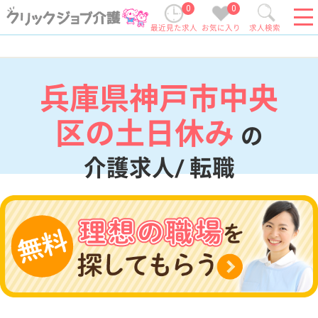
0
0
最近見た求人
お気に入り
求人検索
兵庫県神戸市中央
区の土日休み
の
介護求人/ 転職
現在の検索条件
兵庫県/神戸市中央区
変更
エリア・駅
土日休み
変更
こだわり条件