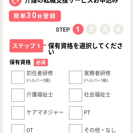
サイトマップ
利用規約
プライバシーポリシー
運営会社
採用ご担当者様へ
お知らせ
看護師の求人・転職なら
『クリックジョブ看護』
介護職求人支援サービス『クリックジョブ介護』運営会社:
ライフワンズ株式会社 ( 厚生労働大臣許可 )13- ユ -303765
Copyright©LifeOnes Ltd. All Rights Reserved