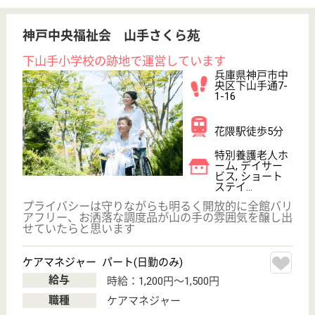
;
事業所情報の一部は、厚生労働省の介護事業所・生活関連情報
検索「介護サービス情報公表システム 」から転載しておりま
す。
介護の転職支援サービスお申込み
30
簡単
登録
秒
保有資格を選択してくださ
誕生年を入
い
誕生年
必須
保有資格
必須