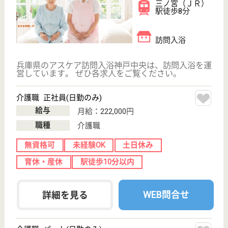
介護職 パート(日勤のみ)
給与
時給：1,275円
職種
介護職
給料多め
無資格可
未経験OK
土日休み
育休・産休
駅徒歩10分以内
WEB問合せ
詳細を見る
神戸中央福祉会 山手さくら苑
下山手小学校の跡地で運営しています
兵庫県神戸市中
央区下山手通7-
1-16
花隈駅徒歩5分
特別養護老人ホ