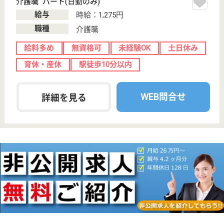
ーム, デイサー
ビス, ショート
ステイ...
プライバシーは守りながらも明るく開放的に全館バリ
アフリー、お洒落な調度品が山の手の雰囲気を醸し出
せていたらと思います
ケアマネジャー パート(日勤のみ)
給与
時給：1,200円〜1,500円
職種
ケアマネジャー
未経験OK
土日休み
車通勤OK
育休・産休
駅徒歩10分以内
WEB問合せ
詳細を見る
現在の検索条件
兵庫県/神戸市中央区
変更
エリア・駅
土日休み
変更
こだわり条件