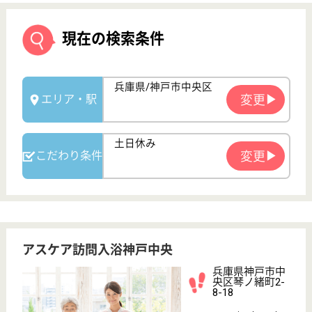
アスケア訪問入浴神戸中央
兵庫県神戸市中
央区琴ノ緒町2-
8-18
三ノ宮（ＪＲ）
駅徒歩8分
訪問入浴
兵庫県のアスケア訪問入浴神戸中央は、訪問入浴を運
営しています。 ぜひ各求人をご覧ください。
介護職 正社員(日勤のみ)
給与
月給：222,000円
職種
介護職
無資格可
未経験OK
土日休み
育休・産休
駅徒歩10分以内
WEB問合せ
詳細を見る