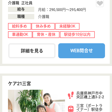
介護老人保健施
設, デイケア, 居
宅介護支援事業
所
みなとじま駅直結の働きやすい職場
ケアマネジャー 正社員(日勤のみ)
給与
月給：220,000円〜240,000円
職種
ケアマネジャー
未経験OK
車通勤OK
育休・産休
駅徒歩10分以内
WEB問合せ
詳細を見る
ブランシエール神戸北野
兵庫県神戸市中
央区中央区加納
町2-7-11
三ノ宮（ＪＲ）
駅徒歩10分, 新
神戸駅徒歩6分
介護付有料老人
ホーム