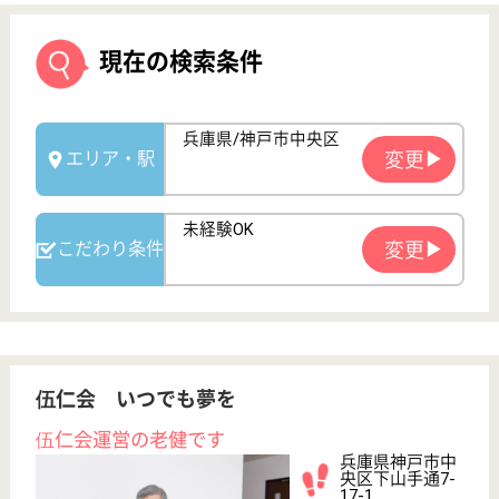
伍仁会 いつでも夢を
伍仁会運営の老健です
兵庫県神戸市中
央区下山手通7-
17-1
大倉山駅徒歩3
分
介護老人保健施
設, デイケア, 居
宅介護支援事業
所
兵庫県の伍仁会 いつでも夢をは、介護老人保健施
設・デイケア・居宅介護支援事業所を運営していま
す。 ぜひ各求人をご覧ください。
介護職 正社員
給与
月給：235,168円〜267,168円
職種
介護職
未経験OK
育休・産休
駅徒歩10分以内
WEB問合せ
詳細を見る