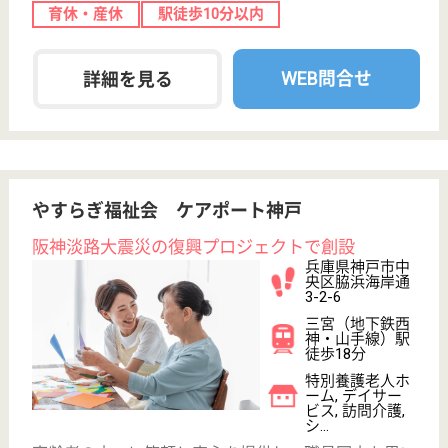
看護師の求人・転職なら
『クリックジョブ看護』
介護職求人支援サービス『クリックジョブ介護』運営会社:
ライフワンズ株式会社 ( 厚生労働大臣許可 )13- ユ -303765
Copyright©LifeOnes Ltd. All Rights Reserved
?>