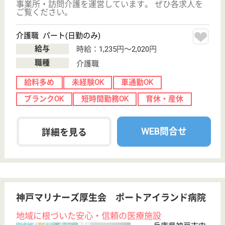
阪神淡路大震災の復興プロジェクトで創設
兵庫県神戸市中
央区脇浜海岸通
3-2-6
三宮（地下鉄西
神・山手線）駅
徒歩18分
特別養護老人ホ
ーム, デイサー
ビス, 訪問介護,
シ...
高齢者の方々に笑顔と安心を提供し、職員同士も思い
やりを忘れずオールケアポートの意識を持って皆様か
ら愛され親しまれる地域の高齢者福祉総合施設として
頑張っております
介護職 パート(夜勤のみ)
給与
時給：1,269円
職種
介護職
給料多め
未経験OK
WEB問合せ
詳細を見る
生活相談員候補 正社員(日勤のみ)
給与
月給：196,450円〜265,550円
職種
生活相談員
未経験OK
育休・産休