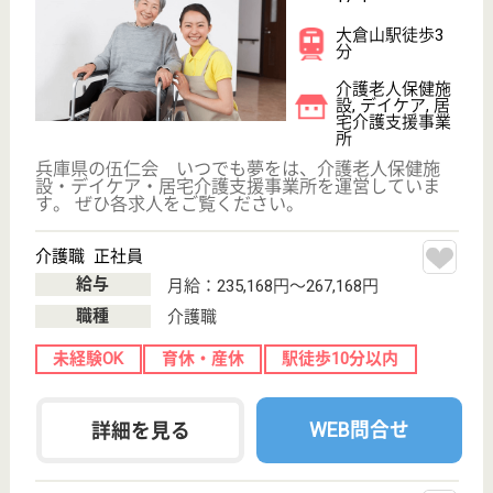
介護職 正社員(日勤のみ)
給与
月給：202,000円〜242,000円
職種
介護職
未経験OK
育休・産休
駅徒歩10分以内
WEB問合せ
詳細を見る
その他の求人を見る
アクティブライフ神戸
大阪ガスグループ会社のグループホーム
兵庫県神戸市中
央区籠池通2-2-
10
王子公園駅徒歩