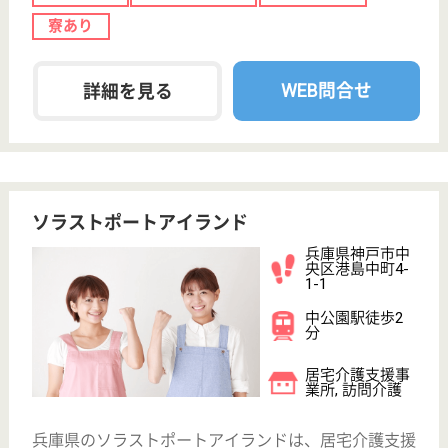
アフリー、お洒落な調度品が山の手の雰囲気を醸し出
せていたらと思います
ケアマネジャー パート(日勤のみ)
給与
時給：1,200円〜1,500円
職種
ケアマネジャー
未経験OK
土日休み
車通勤OK
育休・産休
駅徒歩10分以内
WEB問合せ
詳細を見る
介護職 正社員
給与
月給：212,842円〜220,058円
職種
介護職
未経験OK
賞与4か月以上
住宅手当あり
育休・産休
駅徒歩10分以内
WEB問合せ
詳細を見る
やすらぎ福祉会 ケアポート神戸