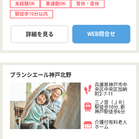
WEB問合せ
詳細を見る
エレガリオ神戸
古き良き時代のロマンを宿しながら、様々なイベ
ント行事を年間通して実施中☆社会保険完備やそ
の他各種手当も充実しているので安心して働く事
ができます☆
兵庫県神戸市中
央区海岸通6-2-
14
西元町駅徒歩5
分
介護付有料老人
ホーム
広々とした綺麗な施設でまるでホテルのような職場☆
人員体制がしっかり整っており、一人一人の利用者様
にきめ細かくサポートする事が出来る環境です◎病院
との連携や様々な業種のスタッフがしっかりサポート
しているので、様々な経験ができて知識を活かしたお
仕事ができます☆
介護職※一般居室担当 正社員(日勤のみ)
給与
月給：185,000円〜195,000円
職種
介護職