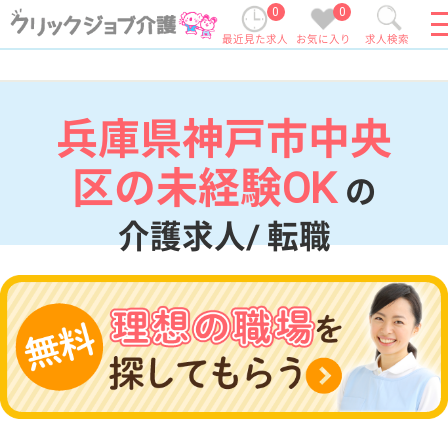
0
0
最近見た求人
お気に入り
求人検索
兵庫県神戸市中央
区の未経験OK
の
介護求人/ 転職
現在の検索条件
兵庫県/神戸市中央区
変更
エリア・駅
未経験OK
変更
こだわり条件