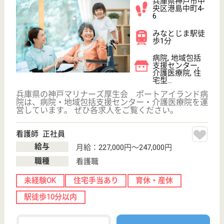
WEB問合せ
詳細を見る
イエス団 真愛くもちホーム
兵庫県神戸市中
央区熊内町5-10-
8
新神戸駅徒歩11
分
特別養護老人ホ
ーム, ショート
ステイ
兵庫県のイエス団 真愛くもちホームは、特別養護老
人ホーム・ショートステイを運営しています。 ぜひ
各求人をご覧ください。
介護福祉士 正社員
給与
月給：238,450円〜280,000円
職種
介護職
未経験OK
賞与4か月以上
ブランクOK
育休・産休
WEB問合せ
詳細を見る