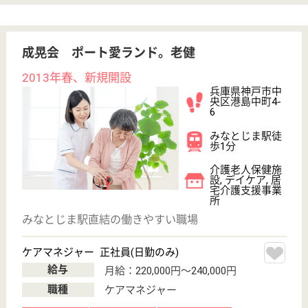
WEB問合せ
詳細を見る
神戸マリナーズ厚生会 ポートアイランド病院
地域に根づいた安心・信頼の医療施設
兵庫県神戸市中
央区港島中町4-
6
みなとじま駅徒
歩1分
病院, 地域包括
支援センター,
介護医療院, 住
宅型...
兵庫県の神戸マリナーズ厚生会 ポートアイランド病
院は、病院・地域包括支援センター・介護医療院を運
営しています。 ぜひ各求人をご覧ください。
看護師 正社員
給与
月給：227,000円〜247,000円
職種
看護職
未経験OK
住宅手当あり
育休・産休
駅徒歩10分以内