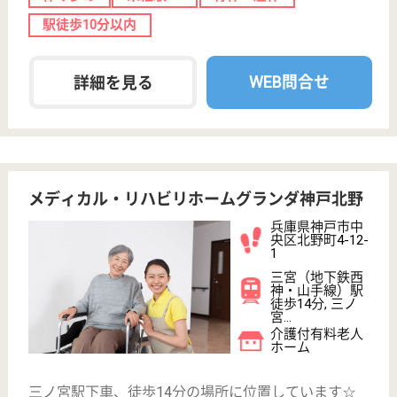
特別養護老人ホ
ーム, デイサー
ビス, ショート
ステイ...
アットホームな職場で、利用者のみなさまの「生活の
お手伝い」をするお仕事です
介護職 契約社員
給与
月給：196,176円〜218,500円
職種
介護職
無資格可
未経験OK
住宅手当あり
育休・産休
寮あり
駅徒歩10分以内
WEB問合せ
詳細を見る
成晃会 神戸海岸特養ケアセンター
平成24年4月オープン
兵庫県神戸市中
央区磯辺通1-1-
28
貿易センター駅
徒歩4分, 三ノ宮
（ＪＲ）駅徒歩
10分
特別養護老人ホ