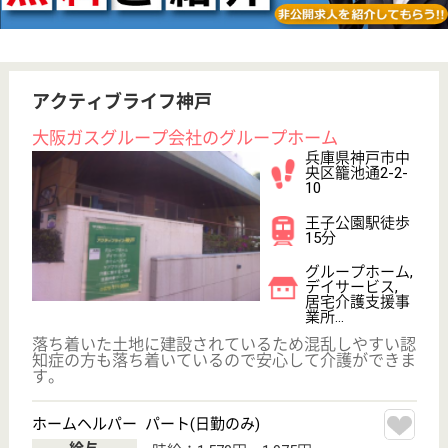
神戸マリナーズ厚生会 神戸マリナーズ厚生会
病院
リハビリテーションに特化した病院
兵庫県神戸市中
央区中山手通7-
3-18
県庁前駅徒歩8
分
デイケア, 病院,
居宅介護支援事
業所
急性期・亜急性期医療の提供はもちろん、在宅復帰支
援にも力を入れています
介護職 正社員
給与
月給：207,000円〜238,800円
職種
介護職
無資格可
未経験OK
住宅手当あり
育休・産休
駅徒歩10分以内
WEB問合せ
詳細を見る
医療ソーシャルワーカー 正社員(日勤のみ)