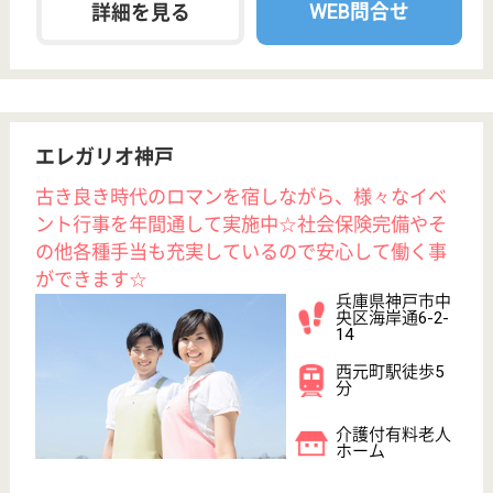
王子会 プリエール
王子会運営母体の老健です
兵庫県神戸市中
央区籠池通5-1-2
新神戸駅徒歩16
分, 春日野道
（阪神線）駅徒
歩1...
介護老人保健施
設, デイケア, シ
ョートステイ
兵庫県の王子会 プリエールは、介護老人保健施設・
デイケア・ショートステイを運営しています。 ぜひ
各求人をご覧ください。
支援相談員 正社員(日勤のみ)
給与
月給：202,000円〜274,000円
職種
生活相談員
未経験OK
住宅手当あり
育休・産休
WEB問合せ
詳細を見る