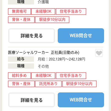
職種
サービス提供責任者
給料多め
未経験OK
育休・産休
駅徒歩10分以内
WEB問合せ
詳細を見る
明倫福祉会 ぽー愛
地域の高齢者の総合福祉施設
兵庫県神戸市中
央区港島中町5-
2
市民広場駅徒歩
5分
特別養護老人ホ
ーム, デイサー
ビス, 訪問介護,
シ...
宮地病院系列の老人施設です
サービス提供責任者 正社員(日勤のみ)
給与
月給：261,100円〜291,100円
職種
サービス提供責任者
給料多め
未経験OK
車通勤OK