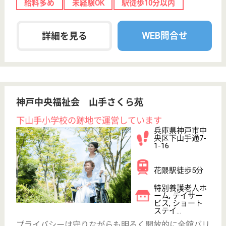
サービス紹介
クリックジョブ介護とは
ご利用の流れ
公式LINE＠
お役立ち情報
転職ノウハウ
初めての介護転職
介護転職お悩み相談室
介護業界給与データ
転職事例