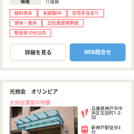
敬愛会グループの老健
兵庫県神戸市中
央区港島中町5-
2-3
市民広場駅徒歩
5分
介護老人保健施
設, グループホ
ーム, デイケア,
シ...
兵庫県の敬愛会 神戸ポートピアステイは、介護老人
保健施設・グループホーム・デイケアを運営していま
す。 ぜひ各求人をご覧ください。
ケアマネジャー 正社員(日勤のみ)
給与
月給：197,400円〜216,900円
職種
ケアマネジャー
未経験OK
賞与4か月以上
育休・産休
駅徒歩10分以内
WEB問合せ
詳細を見る
もっとみる（21-26 件 /26 件）