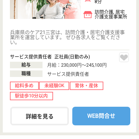
兵庫県のブランシエール神戸北野は、介護付有料老人
ホームを運営しています。 ぜひ各求人をご覧くださ
い。
介護職 正社員(日勤のみ)
給与
月給：219,000円〜234,000円
職種
介護職
給料多め
休み多め
未経験OK
車通勤OK
育休・産休
駅徒歩10分以内
WEB問合せ
詳細を見る
正看護師 正社員(日勤のみ)
給与
月給：278,000円
職種
看護職
休み多め
未経験OK
育休・産休
駅徒歩10分以内
WEB問合せ
詳細を見る