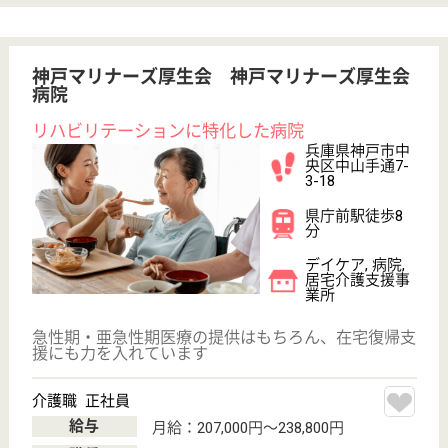
介護職 正社員
給与
月給：290,500円〜295,400円
職種
介護職
給料多め
休み多め
未経験OK
車通勤OK
育休・産休
駅徒歩10分以内
WEB問合せ
詳細を見る
ケア21三宮
兵庫県神戸市中
央区磯上通3-2-2
三宮（ポートラ
イナー）駅徒歩
8分
訪問介護, 居宅
介護支援事業所
兵庫県のケア21三宮は、訪問介護・居宅介護支援事
業所を運営しています。 ぜひ各求人をご覧くださ
い。
サービス提供責任者 正社員(日勤のみ)
給与
月給：230,000円〜245,100円