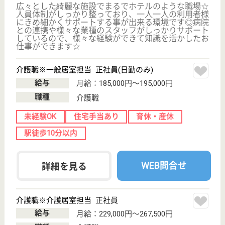
ロングライフ神戸青谷
兵庫県神戸市中
央区神仙寺通3-
1-2
神戸三宮〔阪神
線〕駅バス10分
介護付有料老人
ホーム
兵庫県のロングライフ神戸青谷は、介護付有料老人ホ
ームを運営しています。 ぜひ各求人をご覧くださ
い。
介護職 パート(日勤のみ)
給与
時給：1,170円
職種
介護職
給料多め
未経験OK
育休・産休
WEB問合せ
詳細を見る
敬愛会 神戸ポートピアステイ