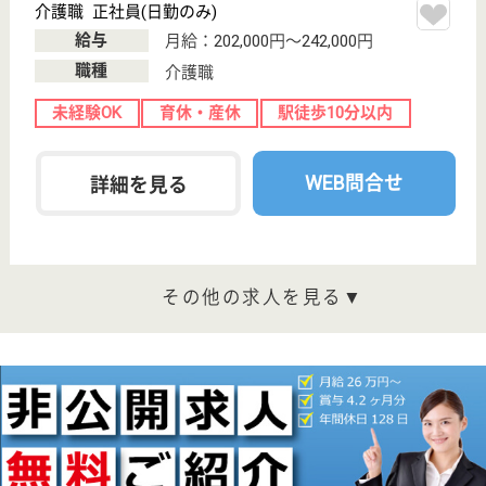
15分
グループホーム,
デイサービス,
居宅介護支援事
業所...
落ち着いた土地に建設されているため混乱しやすい認
知症の方も落ち着いているので安心して介護ができま
す。
ホームヘルパー パート(日勤のみ)
給与
時給：1,570円〜1,975円
職種
介護職
給料多め
未経験OK
育休・産休
正社員登用制度
WEB問合せ
詳細を見る
介護職 正社員
給与
月給：228,000円〜252,000円
職種
介護職
未経験OK
住宅手当あり
育休・産休
WEB問合せ
詳細を見る