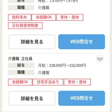
給与
月給：202,128円〜242,128円
職種
その他
給料多め
未経験OK
住宅手当あり
育休・産休
託児所あり
駅徒歩10分以内
WEB問合せ
詳細を見る
その他の求人を見る
サンシティタワー神戸
兵庫県神戸市中
央区脇浜海岸通
2-3-5
春日野道（阪神
線）駅徒歩6分
介護付有料老人
ホーム, その他
兵庫県のサンシティタワー神戸は、介護付有料老人ホ
ーム・その他を運営しています。 ぜひ各求人をご覧
ください。