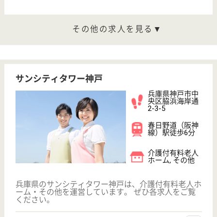
育休・産休
駅徒歩10分以内
WEB問合せ
詳細を見る
介護支援専門員 正社員(日勤のみ)
給与
月給：200,000円〜230,000円
職種
ケアマネジャー
未経験OK
育休・産休
駅徒歩10分以内
WEB問合せ
詳細を見る
その他の求人を見る
成晃会 ポート愛ランド。老健
2013年春、新規開設
兵庫県神戸市中
央区港島中町4-
6
みなとじま駅徒
歩1分