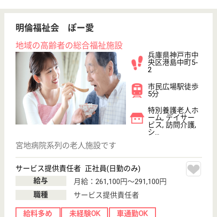
メディカル・リハビリホームグランダ神戸北野
兵庫県神戸市中
央区北野町4-12-
1
三宮（地下鉄西
神・山手線）駅
徒歩14分, 三ノ
宮...
介護付有料老人
ホーム
三ノ宮駅下車、徒歩14分の場所に位置しています☆
出産育児を応援するサポート体制をしっかりと整えて
おり、育児休業給付金や育児休職もありますので、育
児に専念する事が可能です☆復帰に向けての準備やコ
ミュニケーションもしっかりと取っていきますので、
会社になじむ事が出来る様にサポートしていきます。
サービススタッフ パート(日勤のみ)
給与
時給：1,052円
職種
介護職
未経験OK
短時間勤務OK
育休・産休
WEB問合せ
詳細を見る
サービススタッフ 正社員
給与
月給：237,500円〜260,000円
職種
介護職
未経験OK
短時間勤務OK
育休・産休