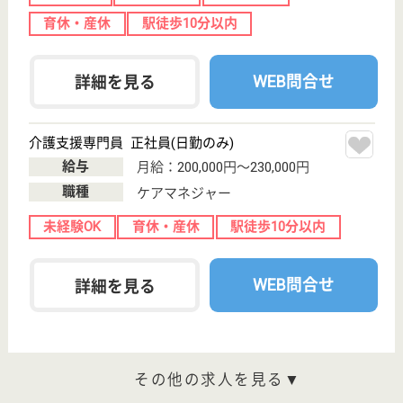
寮あり
WEB問合せ
詳細を見る
ソラストポートアイランド
兵庫県神戸市中
央区港島中町4-
1-1
中公園駅徒歩2
分
居宅介護支援事
業所, 訪問介護
兵庫県のソラストポートアイランドは、居宅介護支援
事業所・訪問介護を運営しています。 ぜひ各求人を
ご覧ください。
介護職 パート(日勤のみ)
給与
時給：1,235円〜2,020円
職種
介護職
給料多め
未経験OK
車通勤OK
ブランクOK
短時間勤務OK
育休・産休