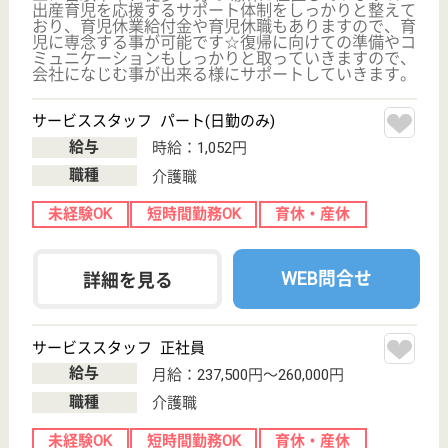
ーム, デイサー
ビス, 居宅介護
支援事...
兵庫県の成晃会 神戸海岸特養ケアセンターは、特別
養護老人ホーム・デイサービス・居宅介護支援事業所
を運営しています。 ぜひ各求人をご覧ください。
介護職 パート(日勤のみ)
給与
時給：1,160円〜1,245円
職種
介護職
給料多め
未経験OK
駅徒歩10分以内
WEB問合せ
詳細を見る
神戸中央福祉会 山手さくら苑
下山手小学校の跡地で運営しています
兵庫県神戸市中
央区下山手通7-
1-16
花隈駅徒歩5分
特別養護老人ホ
ーム, デイサー
ビス, ショート
ステイ...
プライバシーは守りながらも明るく開放的に全館バリ