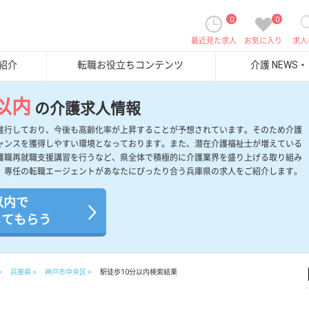
0
0
最近見た求人
お気に入り
求人
紹介
転職お役立ちコンテンツ
介護 NEWS
以内
の介護求人情報
進行しており、今後も高齢化率が上昇することが予想されています。そのため介護
ャンスを獲得しやすい環境となっております。また、潜在介護福祉士が増えている
護職再就職支援講習を行うなど、県全体で積極的に介護業界を盛り上げる取り組み
、専任の転職エージェントがあなたにぴったり合う兵庫県の求人をご紹介します。
以内で
してもらう
兵庫県
神戸市中央区
駅徒歩10分以内検索結果