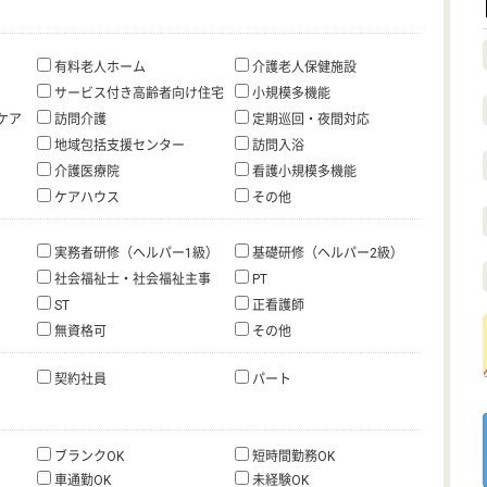
有料老人ホーム
介護老人保健施設
サービス付き高齢者向け住宅
小規模多機能
ケア
訪問介護
定期巡回・夜間対応
地域包括支援センター
訪問入浴
介護医療院
看護小規模多機能
ケアハウス
その他
実務者研修（ヘルパー1級）
基礎研修（ヘルパー2級）
社会福祉士・社会福祉主事
PT
ST
正看護師
無資格可
その他
契約社員
パート
ブランクOK
短時間勤務OK
車通勤OK
未経験OK