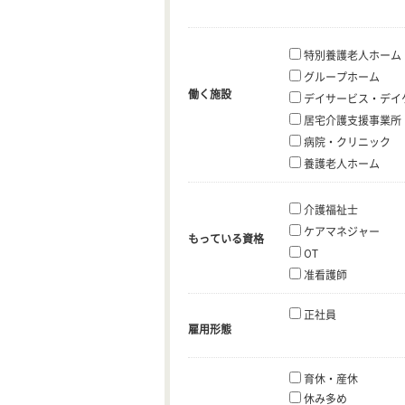
特別養護老人ホーム
グループホーム
働く施設
デイサービス・デイ
居宅介護支援事業所
病院・クリニック
養護老人ホーム
介護福祉士
ケアマネジャー
もっている資格
OT
准看護師
正社員
雇用形態
育休・産休
休み多め