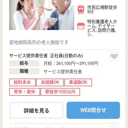
職種
介護職
給料多め
未経験OK
車通勤OK
ブランクOK
短時間勤務OK
育休・産休
WEB問合せ
詳細を見る
神戸マリナーズ厚生会 ポートアイランド病院
地域に根づいた安心・信頼の医療施設
兵庫県神戸市中
央区港島中町4-
6
みなとじま駅徒
歩1分
病院, 地域包括
支援センター,
介護医療院, 住
宅型...
兵庫県の神戸マリナーズ厚生会 ポートアイランド病
院は、病院・地域包括支援センター・介護医療院を運
営しています。 ぜひ各求人をご覧ください。
看護師 正社員
給与
月給：227,000円〜247,000円
職種
看護職