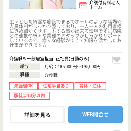
その他の求人を見る
ロングライフ神戸青谷
兵庫県神戸市中
央区神仙寺通3-
1-2
神戸三宮〔阪神
線〕駅バス10分
介護付有料老人
ホーム
兵庫県のロングライフ神戸青谷は、介護付有料老人ホ
ームを運営しています。 ぜひ各求人をご覧くださ
い。
介護職 パート(日勤のみ)
給与
時給：1,170円
職種
介護職
給料多め
未経験OK
育休・産休
WEB問合せ
詳細を見る