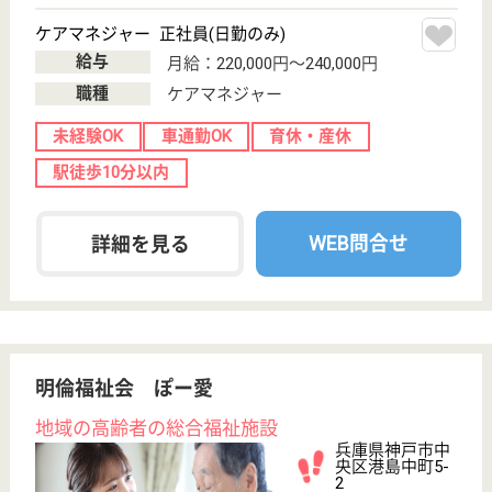
おります
MSW 正社員(日勤のみ)
給与
月給：213,000円〜312,750円
職種
その他
給料多め
育休・産休
駅徒歩10分以内
WEB問合せ
詳細を見る
ソラストポートアイランド
兵庫県神戸市中
央区港島中町4-
1-1
中公園駅徒歩2
分
居宅介護支援事
業所, 訪問介護
兵庫県のソラストポートアイランドは、居宅介護支援
事業所・訪問介護を運営しています。 ぜひ各求人を
ご覧ください。
介護職 パート(日勤のみ)
給与
時給：1,235円〜2,020円