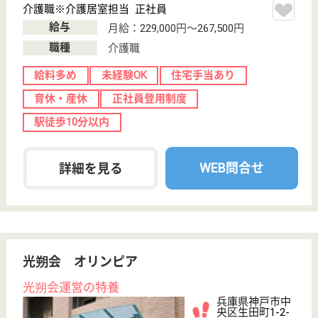
敬愛会 神戸ポートピアステイ
敬愛会グループの老健
兵庫県神戸市中
央区港島中町5-
2-3
市民広場駅徒歩
5分
介護老人保健施
設, グループホ
ーム, デイケア,
シ...
兵庫県の敬愛会 神戸ポートピアステイは、介護老人
保健施設・グループホーム・デイケアを運営していま
す。 ぜひ各求人をご覧ください。
ケアマネジャー 正社員(日勤のみ)
給与
月給：197,400円〜216,900円
職種
ケアマネジャー
未経験OK
賞与4か月以上
育休・産休
駅徒歩10分以内
WEB問合せ
詳細を見る