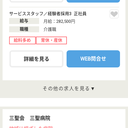
給与
月給：185,000円〜195,000円
職種
介護職
未経験OK
住宅手当あり
育休・産休
駅徒歩10分以内
WEB問合せ
詳細を見る
介護職※介護居室担当 正社員
給与
月給：229,000円〜267,500円
職種
介護職
給料多め
未経験OK
住宅手当あり
育休・産休
正社員登用制度
駅徒歩10分以内
WEB問合せ
詳細を見る
光朔会 オリンピア
光朔会運営の特養
兵庫県神戸市中
央区生田町1-2-