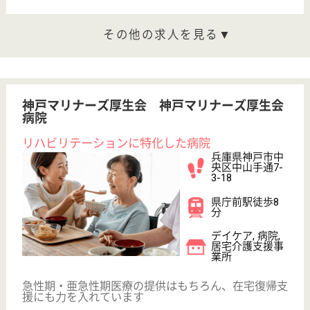
兵庫県のケア21三宮は、訪問介護・居宅介護支援事
業所を運営しています。 ぜひ各求人をご覧くださ
い。
サービス提供責任者 正社員(日勤のみ)
給与
月給：230,000円〜245,100円
職種
サービス提供責任者
給料多め
未経験OK
育休・産休
駅徒歩10分以内
WEB問合せ
詳細を見る
成晃会 ポート愛ランド。老健
2013年春、新規開設
兵庫県神戸市中
央区港島中町4-
6
みなとじま駅徒
歩1分
介護老人保健施
設, デイケア, 居
宅介護支援事業
所
みなとじま駅直結の働きやすい職場