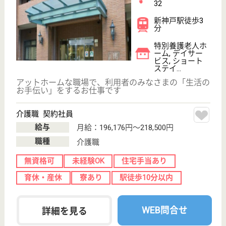
もっとみる（21-30 件 /30 件）
現在の検索条件
兵庫県/神戸市中央区
変更
エリア・駅
育休・産休
変更
こだわり条件
;
事業所情報の一部は、厚生労働省の介護事業所・生活関連情報
検索「介護サービス情報公表システム 」から転載しておりま
す。