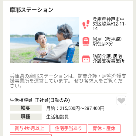
王子会運営母体の老健です
兵庫県神戸市中
央区籠池通5-1-2
新神戸駅徒歩16
分, 春日野道
（阪神線）駅徒
歩1...
介護老人保健施
設, デイケア, シ
ョートステイ
兵庫県の王子会 プリエールは、介護老人保健施設・
デイケア・ショートステイを運営しています。 ぜひ
各求人をご覧ください。
支援相談員 正社員(日勤のみ)
給与
月給：202,000円〜274,000円
職種
生活相談員
未経験OK
住宅手当あり
育休・産休
WEB問合せ
詳細を見る
やすらぎ福祉会 ケアポート神戸
阪神淡路大震災の復興プロジェクトで創設
兵庫県神戸市中