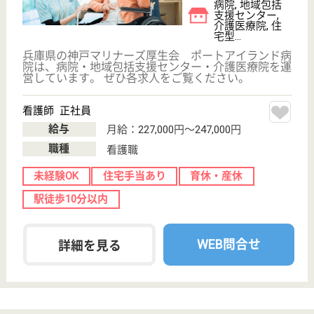
イエス団 真愛くもちホーム
兵庫県神戸市中
央区熊内町5-10-
8
新神戸駅徒歩11
分
特別養護老人ホ
ーム, ショート
ステイ
兵庫県のイエス団 真愛くもちホームは、特別養護老
人ホーム・ショートステイを運営しています。 ぜひ
各求人をご覧ください。
介護福祉士 正社員
給与
月給：238,450円〜280,000円
職種
介護職
未経験OK
賞与4か月以上
ブランクOK
育休・産休
WEB問合せ
詳細を見る
王子会 プリエール