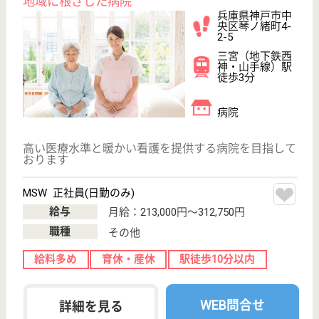
32
新神戸駅徒歩3
分
特別養護老人ホ
ーム, デイサー
ビス, ショート
ステイ...
アットホームな職場で、利用者のみなさまの「生活の
お手伝い」をするお仕事です
介護職 契約社員
給与
月給：196,176円〜218,500円
職種
介護職
無資格可
未経験OK
住宅手当あり
育休・産休
寮あり
駅徒歩10分以内
WEB問合せ
詳細を見る
成晃会 神戸海岸特養ケアセンター
平成24年4月オープン
兵庫県神戸市中
央区磯辺通1-1-
28
貿易センター駅