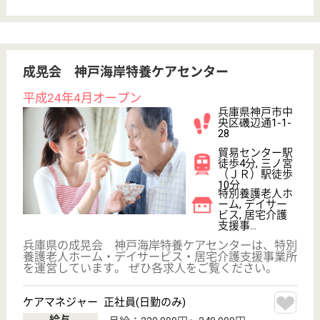
介護の転職支援サービスお申込み
30
簡単
登録
秒
保有資格を選択してくださ
誕生年を入
い
誕生年
必須
保有資格
必須
初任者研修
実務者研修
(ヘルパー2級)
(ヘルパー1級)
介護福祉士
社会福祉士
戻る
ケアマネジャー
PT
次のステッ
OT
その他・なし