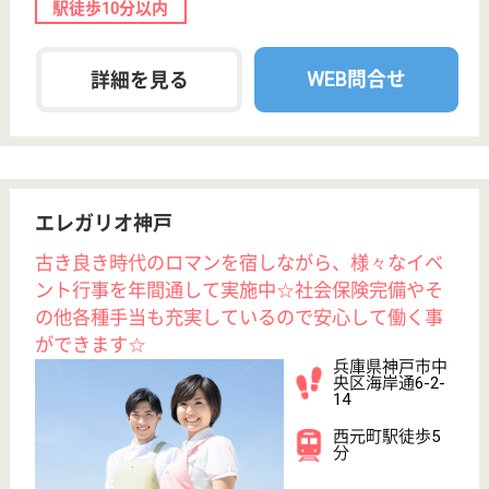
央区脇浜海岸通
3-2-6
三宮（地下鉄西
神・山手線）駅
徒歩18分
特別養護老人ホ
ーム, デイサー
ビス, 訪問介護,
シ...
高齢者の方々に笑顔と安心を提供し、職員同士も思い
やりを忘れずオールケアポートの意識を持って皆様か
ら愛され親しまれる地域の高齢者福祉総合施設として
頑張っております
生活相談員候補 正社員(日勤のみ)
給与
月給：196,450円〜265,550円
職種
生活相談員
未経験OK
育休・産休
WEB問合せ
詳細を見る
生活相談員候補 正社員(日勤のみ)
給与
月給：205,400円〜265,550円
職種
生活相談員
住宅手当あり
育休・産休
託児所あり
WEB問合せ
詳細を見る