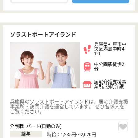
徒歩4分, 三ノ宮
（ＪＲ）駅徒歩
10分
特別養護老人ホ
ーム, デイサー
ビス, 居宅介護
支援事...
兵庫県の成晃会 神戸海岸特養ケアセンターは、特別
養護老人ホーム・デイサービス・居宅介護支援事業所
を運営しています。 ぜひ各求人をご覧ください。
ケアマネジャー 正社員(日勤のみ)
給与
月給：220,000円〜240,000円
職種
ケアマネジャー
育休・産休
駅徒歩10分以内
WEB問合せ
詳細を見る
神戸中央福祉会 山手さくら苑
下山手小学校の跡地で運営しています
兵庫県神戸市中
央区下山手通7-
1-16
花隈駅徒歩5分
特別養護老人ホ