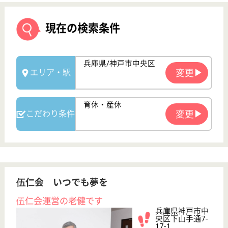
伍仁会 いつでも夢を
伍仁会運営の老健です
兵庫県神戸市中
央区下山手通7-
17-1
大倉山駅徒歩3
分
介護老人保健施
設, デイケア, 居
宅介護支援事業
所
兵庫県の伍仁会 いつでも夢をは、介護老人保健施
設・デイケア・居宅介護支援事業所を運営していま
す。 ぜひ各求人をご覧ください。
介護職 正社員
給与
月給：235,168円〜267,168円
職種
介護職
未経験OK
育休・産休
駅徒歩10分以内
WEB問合せ
詳細を見る