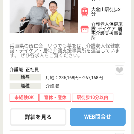
介護職 正社員(日勤のみ)
給与
月給：202,000円〜242,000円
職種
介護職
未経験OK
育休・産休
駅徒歩10分以内
WEB問合せ
詳細を見る
その他の求人を見る
アクティブライフ神戸
大阪ガスグループ会社のグループホーム
兵庫県神戸市中
央区籠池通2-2-
10
王子公園駅徒歩