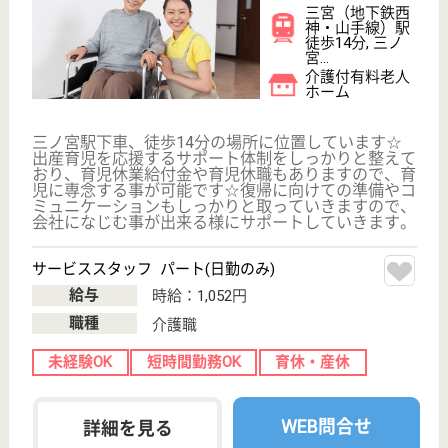
駅徒歩10分以内
WEB問合せ
詳細を見る
エレガリオ神戸
古き良き時代のロマンを宿しながら、様々なイベ
ント行事を年間通して実施中☆社会保険完備やそ
の他各種手当も充実しているので安心して働く事
ができます☆
兵庫県神戸市中
央区海岸通6-2-
14
西元町駅徒歩5
分
介護付有料老人
ホーム
広々とした綺麗な施設でまるでホテルのような職場☆
人員体制がしっかり整っており、一人一人の利用者様
にきめ細かくサポートする事が出来る環境です◎病院
との連携や様々な業種のスタッフがしっかりサポート
しているので、様々な経験ができて知識を活かしたお
仕事ができます☆
介護職※一般居室担当 正社員(日勤のみ)