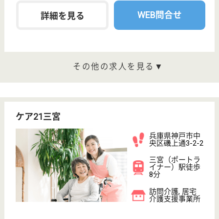
市民広場駅徒歩
5分
特別養護老人ホ
ーム, デイサー
ビス, 訪問介護,
シ...
宮地病院系列の老人施設です
サービス提供責任者 正社員(日勤のみ)
給与
月給：261,100円〜291,100円
職種
サービス提供責任者
給料多め
未経験OK
車通勤OK
育休・産休
駅徒歩10分以内
WEB問合せ
詳細を見る
介護支援専門員 正社員(日勤のみ)
給与
月給：200,000円〜230,000円
職種
ケアマネジャー
未経験OK
育休・産休
駅徒歩10分以内
WEB問合せ
詳細を見る