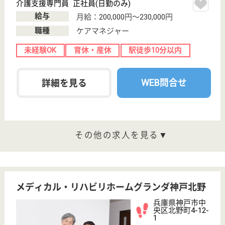
未経験OK
住宅手当あり
育休・産休
駅徒歩10分以内
WEB問合せ
詳細を見る
摩耶ステーション
兵庫県神戸市中
央区脇浜町2-11-
14
岩屋（阪神線）
駅徒歩3分
訪問介護, 居宅
介護支援事業所
兵庫県の摩耶ステーションは、訪問介護・居宅介護支
援事業所を運営しています。 ぜひ各求人をご覧くだ
さい。
生活相談員 正社員(日勤のみ)
給与
月給：215,500円〜287,400円
職種
生活相談員
賞与4か月以上
住宅手当あり
育休・産休