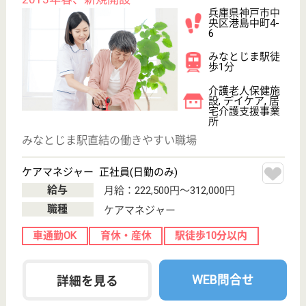
サービススタッフ／経験者採用3 正社員
給与
月給：282,500円
職種
介護職
給料多め
育休・産休
WEB問合せ
詳細を見る
その他の求人を見る
三聖会 三聖病院
地域に根ざした病院
兵庫県神戸市中
央区琴ノ緒町4-
2-5
三宮（地下鉄西
神・山手線）駅
徒歩3分
病院
高い医療水準と暖かい看護を提供する病院を目指して