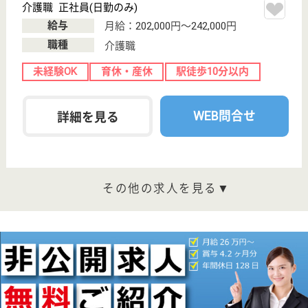
15分
グループホーム,
デイサービス,
居宅介護支援事
業所...
落ち着いた土地に建設されているため混乱しやすい認
知症の方も落ち着いているので安心して介護ができま
す。
ホームヘルパー パート(日勤のみ)
給与
時給：1,570円〜1,975円
職種
介護職
給料多め
未経験OK
育休・産休
正社員登用制度
WEB問合せ
詳細を見る
介護職 正社員
給与
月給：228,000円〜252,000円
職種
介護職
未経験OK
住宅手当あり
育休・産休
WEB問合せ
詳細を見る