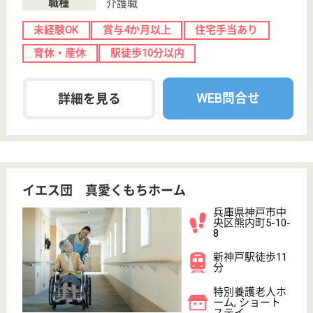
プライバシーポリシー
運営会社
採用ご担当者様へ
お知らせ
看護師の求人・転職なら
『クリックジョブ看護』
介護職求人支援サービス『クリックジョブ介護』運営会社:
ライフワンズ株式会社 ( 厚生労働大臣許可 )13- ユ -303765
Copyright©LifeOnes Ltd. All Rights Reserved
?>