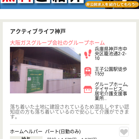
その他の求人を見る
神戸マリナーズ厚生会 神戸マリナーズ厚生会
病院
リハビリテーションに特化した病院
兵庫県神戸市中
央区中山手通7-
3-18
県庁前駅徒歩8
分
デイケア, 病院,
居宅介護支援事
業所
急性期・亜急性期医療の提供はもちろん、在宅復帰支
援にも力を入れています
介護職 正社員
給与
月給：207,000円〜238,800円
職種
介護職
無資格可
未経験OK
住宅手当あり
育休・産休
駅徒歩10分以内
WEB問合せ
詳細を見る