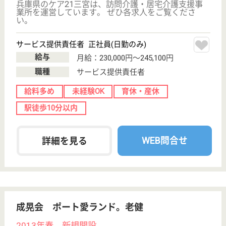
その他の求人を見る
メディカル・リハビリホームグランダ神戸北野
兵庫県神戸市中
央区北野町4-12-
1
三宮（地下鉄西
神・山手線）駅
徒歩14分, 三ノ
宮...
介護付有料老人
ホーム
三ノ宮駅下車、徒歩14分の場所に位置しています☆
出産育児を応援するサポート体制をしっかりと整えて
おり、育児休業給付金や育児休職もありますので、育
児に専念する事が可能です☆復帰に向けての準備やコ
ミュニケーションもしっかりと取っていきますので、
会社になじむ事が出来る様にサポートしていきます。
サービススタッフ パート(日勤のみ)
給与
時給：1,052円
職種
介護職
未経験OK
短時間勤務OK
育休・産休
WEB問合せ
詳細を見る