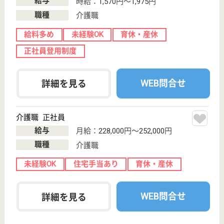
医療ソーシャルワーカー 正社員(日勤のみ)
給与
月給：202,128円〜242,128円
職種
その他
給料多め
未経験OK
住宅手当あり
育休・産休
託児所あり
駅徒歩10分以内
WEB問合せ
詳細を見る
その他の求人を見る
ケア21三宮
兵庫県神戸市中
央区磯上通3-2-2
三宮（ポートラ
イナー）駅徒歩
8分
訪問介護, 居宅
介護支援事業所