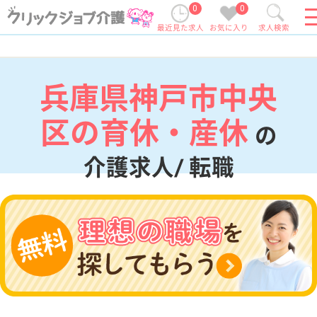
0
0
最近見た求人
お気に入り
求人検索
兵庫県神戸市中央
区の育休・産休
の
介護求人/ 転職
現在の検索条件
兵庫県/神戸市中央区
変更
エリア・駅
育休・産休
変更
こだわり条件