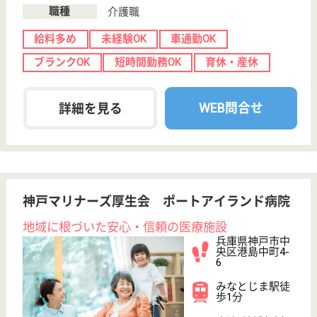
ーム, デイサー
ビス, ショート
ステイ...
プライバシーは守りながらも明るく開放的に全館バリ
アフリー、お洒落な調度品が山の手の雰囲気を醸し出
せていたらと思います
ケアマネジャー パート(日勤のみ)
給与
時給：1,200円〜1,500円
職種
ケアマネジャー
未経験OK
土日休み
車通勤OK
育休・産休
駅徒歩10分以内
WEB問合せ
詳細を見る
介護職 正社員
給与
月給：212,842円〜220,058円
職種
介護職
未経験OK
賞与4か月以上
住宅手当あり
育休・産休
駅徒歩10分以内
WEB問合せ
詳細を見る