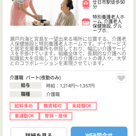
生活支援員 正社員
給与
月給：199,976円
職種
その他
無資格可
未経験OK
車通勤OK
住宅手当あり
育休・産休
寮あり
WEB問合せ
詳細を見る
スープ宮島
広島県廿日市市
宮島口東1-3-12
宮島口（山陽本