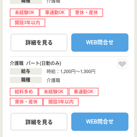
ソーシャルインクルーホーム廿日市大野
広島県廿日市市
大野小田ノ口
4140-1
前空駅車6分
障害者施設
広島県のソーシャルインクルーホーム廿日市大野は、
障害者施設を運営しています。 ぜひ各求人をご覧く
ださい。
生活支援員 正社員
給与
月給：240,000円〜288,700円
職種
その他
給料多め
無資格可
車通勤OK
育休・産休
WEB問合せ
詳細を見る