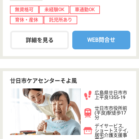
車通勤OK
育休・産休
WEB問合せ
詳細を見る
現在の検索条件
広島県/廿日市市
変更
エリア・駅
実務者研修（ヘルパー1級）
変更
こだわり条件
;
事業所情報の一部は、厚生労働省の介護事業所・生活関連情報
検索「介護サービス情報公表システム 」から転載しておりま
す。