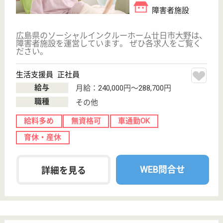
給料多め
無資格可
未経験OK
車通勤OK
育休・産休
正社員登用制度
WEB問合せ
詳細を見る
その他の求人を見る
ハートフル カーサミーア
広島県廿日市市
陽光台3-1-3
宮内串戸駅車7
分
介護付有料老人
ホーム
広島県のハートフル カーサミーアは、介護付有料老
人ホームを運営しています。 ぜひ各求人をご覧くだ
さい。
介護職 正社員
給与
月給：210,000円〜222,000円
職種
介護職