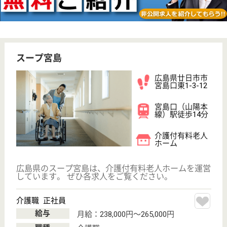
創生会 グッドタイムホーム・宮島
広島県廿日市市
阿品4-51-26
広電阿品駅徒歩
11分
介護付有料老人
ホーム, デイサ
ービス, 居宅介
護支援...
安芸の宮島を望む、介護付有料老人ホームです。充実
した余暇時間と、プライベートを大切にした空間に
て、様々なイベントを用意しています。管理栄養士と
専属シェフが美味しく、飽きのこないメニューを毎日
考案しています。水族館へ外出するなど、季節毎に行
われる行事に胸を膨らませて過ごすことが出来ます。
介護職 正社員
給与
月給：199,340円〜256,000円
職種
介護職
無資格可
未経験OK
車通勤OK
育休・産休
WEB問合せ
詳細を見る