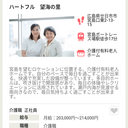
無資格可
未経験OK
車通勤OK
育休・産休
託児所あり
WEB問合せ
詳細を見る
光仁会 べにまんさくの里
広島県廿日市市
大野1320
大野浦駅徒歩22
分
介護老人保健施
設, デイケア, シ
ョートステイ,
居...
広島県の光仁会 べにまんさくの里は、介護老人保健
施設・デイケア・ショートステイを運営しています。
ぜひ各求人をご覧ください。
介護職 正社員(日勤のみ)
給与
月給：195,500円〜252,000円
職種
介護職
休み多め
無資格可
未経験OK