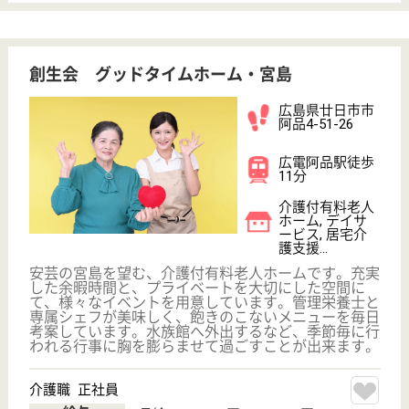
ハートフル 望海の里
広島県廿日市市
宮島口東2-13-
15
宮島ボートレー
ス場駅徒歩17分
介護付有料老人
ホーム
宮島を望むロケーションに位置する、介護付有料老人
ホームです。自分のペースで毎日を過ごすことが出来
る、快適で充実した設備が整っています。多目的ホー
ルは、吹き抜けで開放感があり、毎日の体操やレクリ
エーションに活用されています。瀬戸内海が見渡せる
南向きなので、毎日気持ちよく過ごすことが出来ま
す。
介護職 正社員
給与
月給：203,000円〜214,000円
職種
介護職
無資格可
未経験OK
車通勤OK
育休・産休
託児所あり
WEB問合せ
詳細を見る