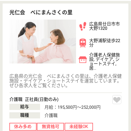
プライバシーポリシー
運営会社
採用ご担当者様へ
お知らせ
看護師の求人・転職なら
『クリックジョブ看護』
介護職求人支援サービス『クリックジョブ介護』運営会社:
ライフワンズ株式会社 ( 厚生労働大臣許可 )13- ユ -303765
Copyright©LifeOnes Ltd. All Rights Reserved
?>