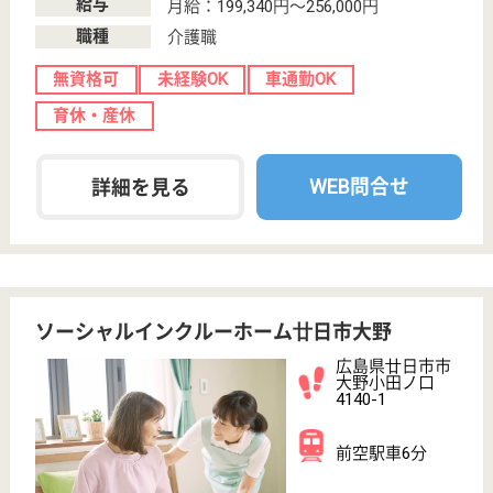
廿日市ケアセンターそよ風
広島県廿日市市
上平良1355-19
廿日市市役所前
(平良)駅徒歩17
分
デイサービス,
ショートステイ,
居宅介護支援事
業所
広島県の廿日市ケアセンターそよ風は、デイサービ
ス・ショートステイ・居宅介護支援事業所を運営して
います。 ぜひ各求人をご覧ください。
介護職 契約社員(日勤のみ)
給与
月給：232,760円〜252,760円
職種
介護職
無資格可
未経験OK
車通勤OK
育休・産休
正社員登用制度
WEB問合せ
詳細を見る
介護職 パート(日勤のみ)
給与
時給：1,300円〜1,400円
職種
介護職