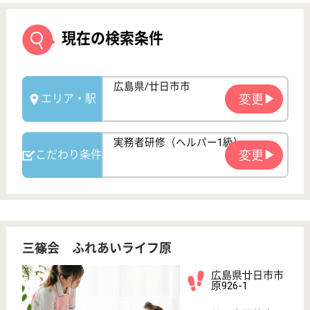
三篠会 ふれあいライフ原
広島県廿日市市
原926-1
廿日市駅徒歩50
分
特別養護老人ホ
ーム, 介護老人
保健施設, グル
ープホ...
瀬戸内海と宮島を一望出来る場所に位置する、介護老
人保健施設と特別養護老人ホームです。デイサービス
と居宅支援事業所も併設しており、幅広い介護サービ
スを手掛けています。組織全体で、長期的な介護への
知識拡大を目指しており介護ロボットの導入や、大学
とのコラボレーションを実現させています。
介護職 パート(夜勤のみ)
給与
時給：1,214円〜1,357円
職種
介護職
給料多め
無資格可
未経験OK
車通勤OK
育休・産休
WEB問合せ
詳細を見る