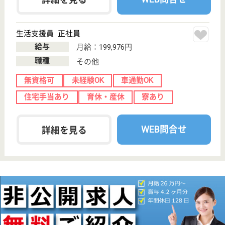
線）駅徒歩14分
介護付有料老人
ホーム
広島県のスープ宮島は、介護付有料老人ホームを運営
しています。 ぜひ各求人をご覧ください。
介護職 正社員
給与
月給：238,000円〜265,000円
職種
介護職
未経験OK
車通勤OK
育休・産休
開設3年以内
WEB問合せ
詳細を見る
介護職 パート(日勤のみ)
給与
時給：1,200円〜1,300円
職種
介護職
給料多め
未経験OK
車通勤OK
育休・産休
開設3年以内
WEB問合せ
詳細を見る