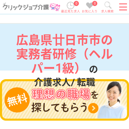
0
0
最近見た求人
お気に入り
求人検索
広島県廿日市市の
実務者研修（ヘル
パー1級）
の
介護求人/ 転職
現在の検索条件
広島県/廿日市市
変更
エリア・駅
実務者研修（ヘルパー1級）
変更
こだわり条件