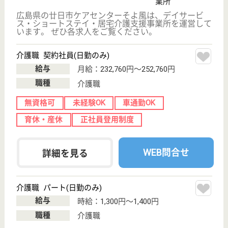
介護の転職支援サービスお申込み
30
簡単
登録
秒
保有資格を選択してくださ
誕生年を入
い
誕生年
必須
保有資格
必須
初任者研修
実務者研修
(ヘルパー2級)
(ヘルパー1級)
介護福祉士
社会福祉士
戻る
ケアマネジャー
PT
次のステッ
OT
その他・なし