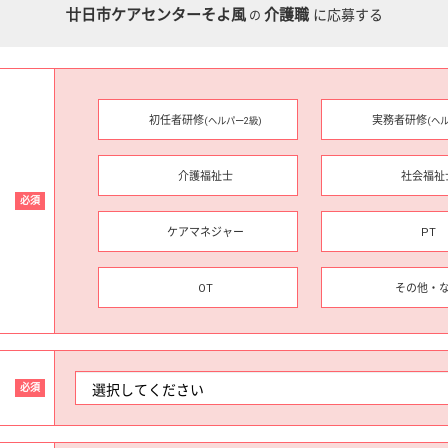
廿日市ケアセンターそよ風
介護職
に応募する
の
初任者研修
実務者研修
(ヘルパー2級)
(ヘ
介護福祉士
社会福祉
必須
ケアマネジャー
PT
OT
その他・
必須